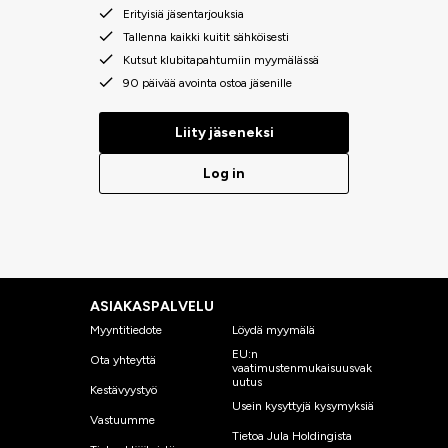
Erityisiä jäsentarjouksia
Tallenna kaikki kuitit sähköisesti
Kutsut klubitapahtumiin myymälässä
90 päivää avointa ostoa jäsenille
Liity jäseneksi
Log in
ASIAKASPALVELU
Myyntitiedote
Löydä myymälä
EU:n
Ota yhteyttä
vaatimustenmukaisuusvak
uutus
Kestävyystyö
Usein kysyttyjä kysymyksiä
Vastuumme
Tietoa Jula Holdingista