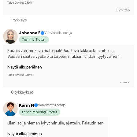
Takki Davina CRW®
2 v sitten
1 tykkäys
Johanna E
Vahvistettu ostaja
Training Trotter
Kaunis väri, mukava materiaali! Joustava takki pitkillä hihoilla. 
Voidaan säätää vyötäröltä tarpeen mukaan. Erittäin tyytyväinen!!
Näytä alkuperäinen
Takki Davina CRW®
viime v
0 tykkäykset
Karin N
Vahvistettu ostaja
Fence repairing Trotter
Liian iso ja hieman lyhyt minulle, ajattelin. Palautin sen
Näytä alkuperäinen