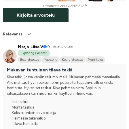
Yhteenveto AI:lla GAMIFIERA.®
Kirjoita arvostelu
Relevanssi
Marja-Liisa V
Vahvistettu ostaja
Exploring Galloper
Esteratsastus
Maastoilu
Kouluratsastus
Pieni koira
Eestinhevonen
Suomenhevonen
Joku muu hevonen
Mukavan tuntuinen tilava takki
Puoliveriristeytys
En kilpaile
Kiva takki, jossa vähän reilumpi malli. Mukavan pehmeää materiaalia. 
Alle mahtuu hyvin paksumpikin pusero tai toppaliivi, silti ei kiristä 
hartioista. Hyvät isot taskut. Kiva pehmeä pinta. Sopii niin 
ratsastukseen kuin muuhunkin käyttöön. Hieno väri.
Isot taskut
Monta taskua
Kaksisuuntainen vetoketju
Helmassa takahalkio
Tilava hartioista