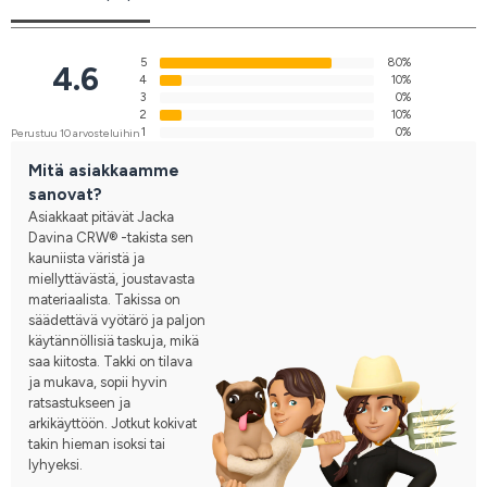
5
80%
4.6
4
10%
3
0%
2
10%
1
0%
Perustuu 10 arvosteluihin
Mitä asiakkaamme
sanovat?
Asiakkaat pitävät Jacka
Davina CRW® -takista sen
kauniista väristä ja
miellyttävästä, joustavasta
materiaalista. Takissa on
säädettävä vyötärö ja paljon
käytännöllisiä taskuja, mikä
saa kiitosta. Takki on tilava
ja mukava, sopii hyvin
ratsastukseen ja
arkikäyttöön. Jotkut kokivat
takin hieman isoksi tai
lyhyeksi.