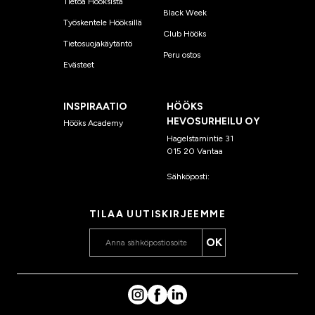
Tietoa Hööksistä
Black Week
Työskentele Hööksillä
Club Hööks
Tietosuojakäytäntö
Peru ostos
Evästeet
INSPIRAATIO
HÖÖKS
HEVOSURHEILU OY
Hööks Academy
Hagelstamintie 31
015 20 Vantaa
Sähköposti:
asiakaspalvelu
@hooks.fi
TILAA UUTISKIRJEEMME
OK