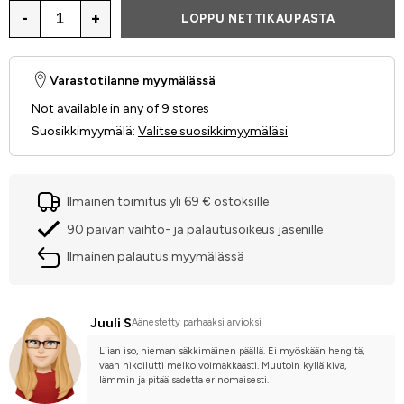
-
+
LOPPU NETTIKAUPASTA
Varastotilanne myymälässä
Not available in any of 9 stores
Suosikkimyymälä
:
Valitse suosikkimyymäläsi
Ilmainen toimitus yli 69 € ostoksille
90 päivän vaihto- ja palautusoikeus jäsenille
Ilmainen palautus myymälässä
Juuli S
Äänestetty parhaaksi arvioksi
Liian iso, hieman säkkimäinen päällä. Ei myöskään hengitä, 
vaan hikoilutti melko voimakkaasti. Muutoin kyllä kiva, 
lämmin ja pitää sadetta erinomaisesti.