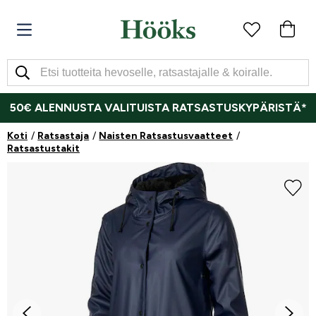
50€ ALENNUSTA VALITUISTA RATSASTUSKYPÄRISTÄ*
Koti
Ratsastaja
Naisten Ratsastusvaatteet
Ratsastustakit