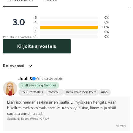
5
0%
3.0
4
0%
3
100%
2
0%
1
0%
Perustuu 1 arvosteluun
Kirjoita arvostelu
Relevanssi
Juuli S
Vahvistettu ostaja
Stall sweeping Galloper
Kouluratsastus
Maastoilu
Keskikokoinen koira
Arabi
Kilpailen harrastetasolla
Liian iso, hieman säkkimäinen päällä. Ei myöskään hengitä, vaan 
hikoilutti melko voimakkaasti. Muutoin kyllä kiva, lämmin ja pitää 
sadetta erinomaisesti.
Sadetakki Egana Winter CRW®
viime v