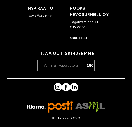
INSPIRAATIO
HÖÖKS
HEVOSURHEILU OY
Hööks Academy
Hagelstamintie 31
015 20 Vantaa
Sähköposti:
asiakaspalvelu
@hooks.fi
TILAA UUTISKIRJEEMME
OK
© Hööks.se 2020