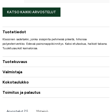
KATSO KAIKKI ARVOSTELUT
Tuotetiedot
Klassinen sadetakki, jonka sisäpinta pehmeää pileetä, hihoissa
polyesteriverkko. Edessä painonappikiinnitys. Kaksi etutaskua, halkiot takana.
Tuuletusaukot kainaloissa.
Tuotekuvaus
Valmistaja
Kokotaulukko
Toimitus ja palautus
Arvostelut (1)
Yhteisö