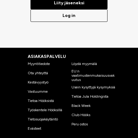
Liity jäseneksi
Log in
ASIAKASPALVELU
Myyntitiedote
Löydä myymälä
EU:n
Ota yhteyttä
vaatimustenmukaisuusvak
uutus
Kestävyystyö
Usein kysyttyjä kysymyksiä
Vastuumme
Tietoa Jula Holdingista
Tietoa Hööksistä
Black Week
Työskentele Hööksillä
Club Hööks
Tietosuojakäytäntö
Peru ostos
Evästeet