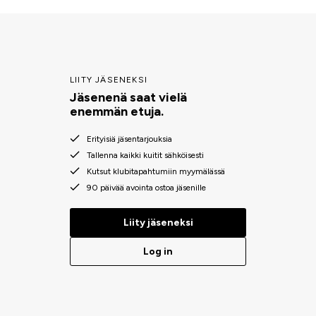
LIITY JÄSENEKSI
Jäsenenä saat vielä
enemmän etuja.
Erityisiä jäsentarjouksia
Tallenna kaikki kuitit sähköisesti
Kutsut klubitapahtumiin myymälässä
90 päivää avointa ostoa jäsenille
Liity jäseneksi
Log in