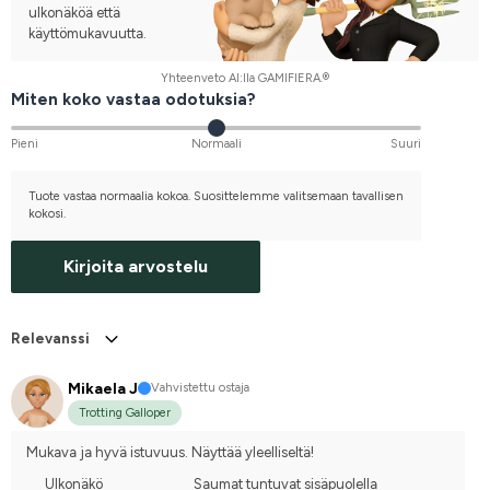
ulkonäköä että
käyttömukavuutta.
Yhteenveto AI:lla GAMIFIERA.®
Miten koko vastaa odotuksia?
Pieni
Normaali
Suuri
Tuote vastaa normaalia kokoa. Suosittelemme valitsemaan tavallisen
kokosi.
Kirjoita arvostelu
Relevanssi
Mikaela J
Vahvistettu ostaja
Trotting Galloper
Mukava ja hyvä istuvuus. Näyttää yleelliseltä!
Ulkonäkö
Saumat tuntuvat sisäpuolella