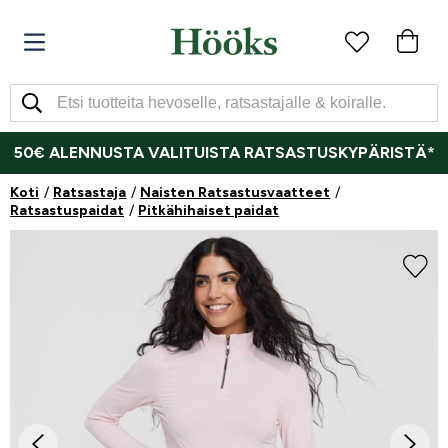
50€ ALENNUSTA VALITUISTA RATSASTUSKYPÄRISTÄ*
Koti
Ratsastaja
Naisten Ratsastusvaatteet
Ratsastuspaidat
Pitkähihaiset paidat