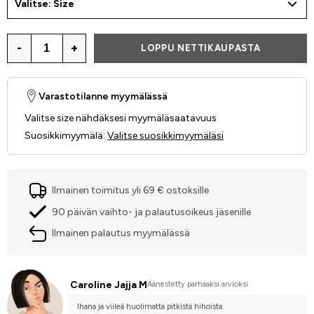
Valitse: Size
-
+
LOPPU NETTIKAUPASTA
Varastotilanne myymälässä
Valitse size nähdäksesi myymäläsaatavuus
Suosikkimyymälä
:
Valitse suosikkimyymäläsi
Ilmainen toimitus yli 69 € ostoksille
90 päivän vaihto- ja palautusoikeus jäsenille
Ilmainen palautus myymälässä
Caroline Jajja M
Äänestetty parhaaksi arvioksi
Ihana ja viileä huolimatta pitkistä hihoista.