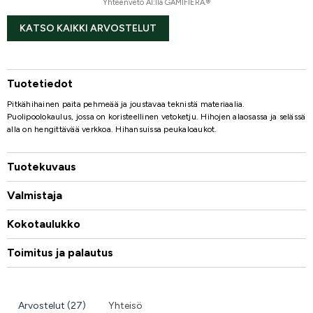
Yhteenveto AI:lla GAMIFIERA.®
KATSO KAIKKI ARVOSTELUT
Tuotetiedot
Pitkähihainen paita pehmeää ja joustavaa teknistä materiaalia.
Puolipoolokaulus, jossa on koristeellinen vetoketju. Hihojen alaosassa ja selässä
alla on hengittävää verkkoa. Hihansuissa peukaloaukot.
Tuotekuvaus
Valmistaja
Kokotaulukko
Toimitus ja palautus
Arvostelut (27)
Yhteisö