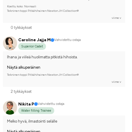
Koettu koko: Normaali
Tekninen toppi Pitkähihainen Newton JH Collection®
viime v
0 tykkäykset
Caroline Jajja M
Vahvistettu ostaja
Superior Cadet
Ihana ja viileä huolimatta pitkistä hihoista.
Näytä alkuperäinen
Tekninen toppi Pitkähihainen Newton JH Collection®
viime v
2 tykkäykset
Nikita P
Vahvistettu ostaja
Water filling Trainee
Melko hyvä, ilmastointi selälle
Näytä alkuperäinen