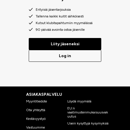
Erityisiä jäsentarjouksia
Tallenna kaikki kuitit sähköisesti
Kutsut klubitapahtumiin myymälässä
90 päivää avointa ostoa jäsenille
Liity jäseneksi
Log in
ASIAKASPALVELU
Myyntitiedote
Löydä myymälä
EU:n
Ota yhteyttä
vaatimustenmukaisuusvak
uutus
Kestävyystyö
Usein kysyttyjä kysymyksiä
Vastuumme