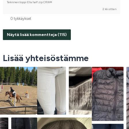
Tekninen toppi Ella half zip CRW®
2 kk sitten
0 tykkäykset
Näytä lisää kommentteja (115)
Lisää yhteisöstämme