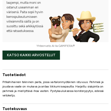
laajempi, mutta moni on
ostanut useamman eri
värisenä. Paita sopii hyvin
kerrospukeutumiseen
viileämmillä säillä ja on
suosittu sekä arkikäytössä
että ratsastuksessa.
Yhteenveto AI:lla GAMIFIERA.®
KATSO KAIKKI ARVOSTELUT
Tuotetiedot
Pitkähihainen tekninen paita, jossa vartalonmyötäinen istuvuus. Pehmeä ja
joustava vaate on mukava ja antaa liikkumisvapautta. Harjattu sisäpinta on
pehmeä ja miellyttävä ihoa vasten. Pystykauluksessa koristerypytys, edessä
vetoketju.
Tuotekuvaus