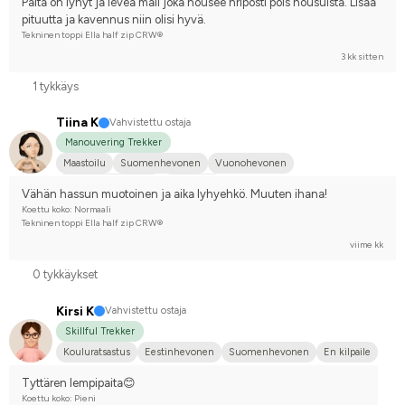
Paita on lyhyt ja leveä mall joka nousee hrlposti pois housuista. Lisää 
pituutta ja kavennus niin olisi hyvä.
Tekninen toppi Ella half zip CRW®
3 kk sitten
1 tykkäys
Tiina K
Vahvistettu ostaja
Manouvering Trekker
Maastoilu
Suomenhevonen
Vuonohevonen
Joku muu hevonen
En kilpaile
Vähän hassun muotoinen ja aika lyhyehkö. Muuten ihana!
Koettu koko: Normaali
Tekninen toppi Ella half zip CRW®
viime kk
0 tykkäykset
Kirsi K
Vahvistettu ostaja
Skillful Trekker
Kouluratsastus
Eestinhevonen
Suomenhevonen
En kilpaile
Tyttären lempipaita😊
Koettu koko: Pieni