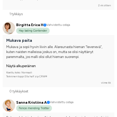
2 vk sitten
1 tykkäys
Birgitta Erica H
Vahvistettu ostaja
Hay baling Contender
Mukava paita
Mukava ja sopii hyvin liivin alle. Alareunasta hieman “levenevä”, 
kuten naisten malleissa joskus on, mutta se olisi näyttänyt 
paremmalta, jos malli olisi ollut hieman suorempi.
Näytä alkuperäinen
Koettu koko: Normaali
Tekninen toppi Ella half zip CRW®
viime kk
0 tykkäykset
Sanna Kristiina A
Vahvistettu ostaja
Fence mending Trotter