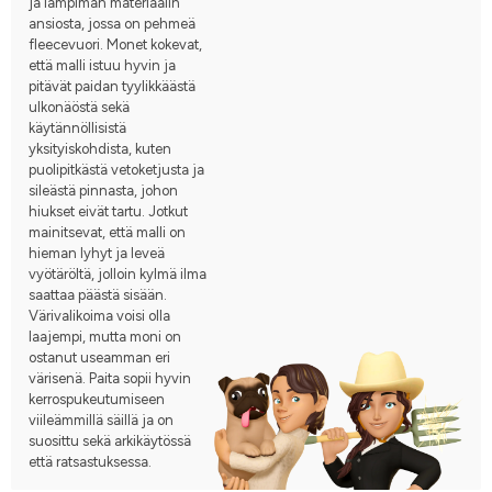
ja lämpimän materiaalin
ansiosta, jossa on pehmeä
fleecevuori. Monet kokevat,
että malli istuu hyvin ja
pitävät paidan tyylikkäästä
ulkonäöstä sekä
käytännöllisistä
yksityiskohdista, kuten
puolipitkästä vetoketjusta ja
sileästä pinnasta, johon
hiukset eivät tartu. Jotkut
mainitsevat, että malli on
hieman lyhyt ja leveä
vyötäröltä, jolloin kylmä ilma
saattaa päästä sisään.
Värivalikoima voisi olla
laajempi, mutta moni on
ostanut useamman eri
värisenä. Paita sopii hyvin
kerrospukeutumiseen
viileämmillä säillä ja on
suosittu sekä arkikäytössä
että ratsastuksessa.