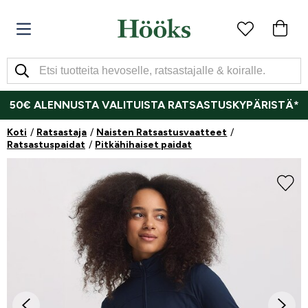
50€ ALENNUSTA VALITUISTA RATSASTUSKYPÄRISTÄ*
Koti
Ratsastaja
Naisten Ratsastusvaatteet
Ratsastuspaidat
Pitkähihaiset paidat