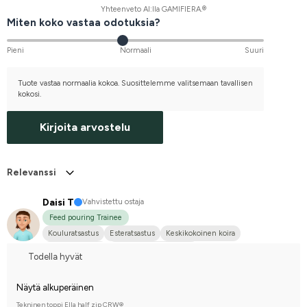
Yhteenveto AI:lla GAMIFIERA.®
Miten koko vastaa odotuksia?
Pieni
Normaali
Suuri
Tuote vastaa normaalia kokoa. Suosittelemme valitsemaan tavallisen
kokosi.
Kirjoita arvostelu
Relevanssi
Daisi T
Vahvistettu ostaja
Feed pouring Trainee
Kouluratsastus
Esteratsastus
Keskikokoinen koira
Vuonohevonen
Kilpailen harrastetasolla
Todella hyvät
Näytä alkuperäinen
Tekninen toppi Ella half zip CRW®