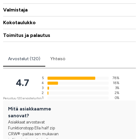
Valmistaja
Kokotaulukko
Toimitus ja palautus
Arvostelut (120)
Yhteisö
5
78%
4.7
4
18%
3
3%
2
2%
1
0%
Perustuu 120 arvosteluihin
Mitä asiakkaamme
sanovat?
Asiakkaat arvostavat
Funktionstopp Ella half zip
CRW® -paitaa sen mukavan