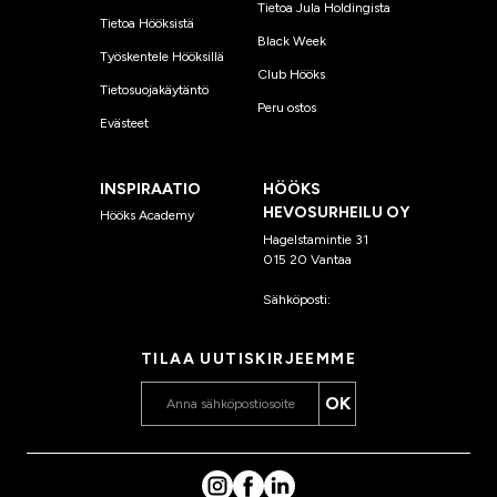
Tietoa Jula Holdingista
Tietoa Hööksistä
Black Week
Työskentele Hööksillä
Club Hööks
Tietosuojakäytäntö
Peru ostos
Evästeet
INSPIRAATIO
HÖÖKS
HEVOSURHEILU OY
Hööks Academy
Hagelstamintie 31
015 20 Vantaa
Sähköposti:
asiakaspalvelu
@hooks.fi
TILAA UUTISKIRJEEMME
OK