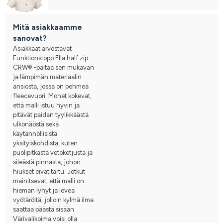
Mitä asiakkaamme
sanovat?
Asiakkaat arvostavat
Funktionstopp Ella half zip
CRW® -paitaa sen mukavan
ja lämpimän materiaalin
ansiosta, jossa on pehmeä
fleecevuori. Monet kokevat,
että malli istuu hyvin ja
pitävät paidan tyylikkäästä
ulkonäöstä sekä
käytännöllisistä
yksityiskohdista, kuten
puolipitkästä vetoketjusta ja
sileästä pinnasta, johon
hiukset eivät tartu. Jotkut
mainitsevat, että malli on
hieman lyhyt ja leveä
vyötäröltä, jolloin kylmä ilma
saattaa päästä sisään.
Värivalikoima voisi olla