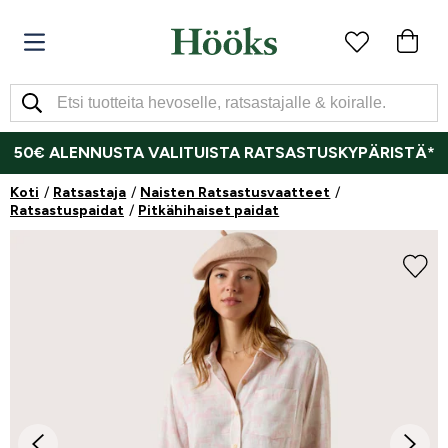
50€ ALENNUSTA VALITUISTA RATSASTUSKYPÄRISTÄ*
Koti
Ratsastaja
Naisten Ratsastusvaatteet
Ratsastuspaidat
Pitkähihaiset paidat