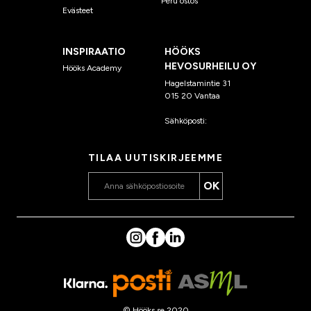
Peru ostos
Evästeet
INSPIRAATIO
HÖÖKS
HEVOSURHEILU OY
Hööks Academy
Hagelstamintie 31
015 20 Vantaa
Sähköposti:
asiakaspalvelu
@hooks.fi
TILAA UUTISKIRJEEMME
OK
© Hööks.se 2020