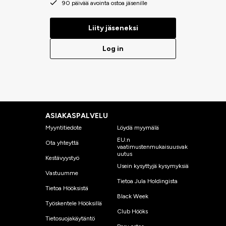
90 päivää avointa ostoa jäsenille
Liity jäseneksi
Log in
ASIAKASPALVELU
Myyntitiedote
Löydä myymälä
EU:n
Ota yhteyttä
vaatimustenmukaisuusvak
uutus
Kestävyystyö
Usein kysyttyjä kysymyksiä
Vastuumme
Tietoa Jula Holdingista
Tietoa Hööksistä
Black Week
Työskentele Hööksillä
Club Hööks
Tietosuojakäytäntö