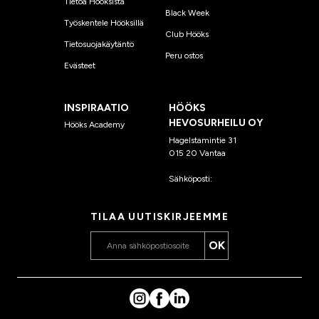
Tietoa Hööksistä
Black Week
Työskentele Hööksillä
Club Hööks
Tietosuojakäytäntö
Peru ostos
Evästeet
INSPIRAATIO
HÖÖKS
HEVOSURHEILU OY
Hööks Academy
Hagelstamintie 31
015 20 Vantaa
Sähköposti:
asiakaspalvelu
@hooks.fi
TILAA UUTISKIRJEEMME
OK