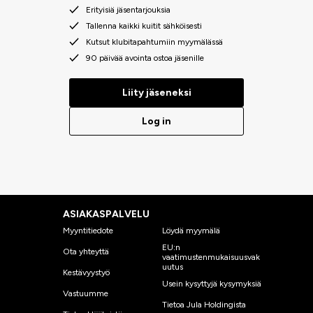
Erityisiä jäsentarjouksia
Tallenna kaikki kuitit sähköisesti
Kutsut klubitapahtumiin myymälässä
90 päivää avointa ostoa jäsenille
Liity jäseneksi
Log in
ASIAKASPALVELU
Myyntitiedote
Löydä myymälä
EU:n
Ota yhteyttä
vaatimustenmukaisuusvak
uutus
Kestävyystyö
Usein kysyttyjä kysymyksiä
Vastuumme
Tietoa Jula Holdingista