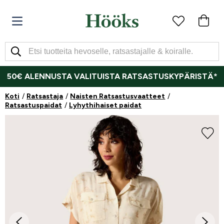
50€ ALENNUSTA VALITUISTA RATSASTUSKYPÄRISTÄ*
Koti
Ratsastaja
Naisten Ratsastusvaatteet
Ratsastuspaidat
Lyhythihaiset paidat