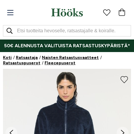
50€ ALENNUSTA VALITUISTA RATSASTUSKYPÄRISTÄ*
Koti
Ratsastaja
Naisten Ratsastusvaatteet
Ratsastuspuserot
Fleecepuserot