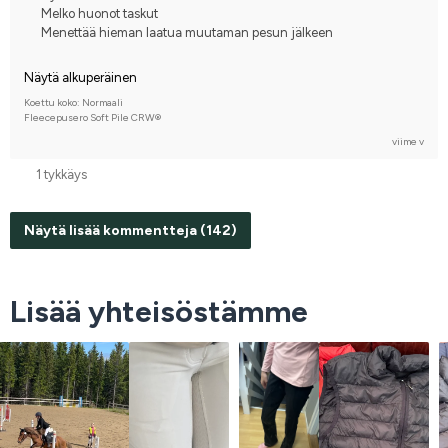
Melko huonot taskut
Menettää hieman laatua muutaman pesun jälkeen
Näytä alkuperäinen
Koettu koko: Normaali
Fleecepusero Soft Pile CRW®
viime v
1 tykkäys
Näytä lisää kommentteja (142)
Lisää yhteisöstämme