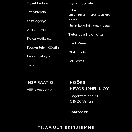
Myyntitiedote
Löydä myymälä
EU:n
Ota yhteyttä
vaatimustenmukaisuusvak
uutus
Kestävyystyö
Usein kysyttyjä kysymyksiä
Vastuumme
Tietoa Jula Holdingista
Tietoa Hööksistä
Black Week
Työskentele Hööksillä
Club Hööks
Tietosuojakäytäntö
Peru ostos
Evästeet
INSPIRAATIO
HÖÖKS
HEVOSURHEILU OY
Hööks Academy
Hagelstamintie 31
015 20 Vantaa
Sähköposti:
asiakaspalvelu
@hooks.fi
TILAA UUTISKIRJEEMME