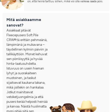
on, että heinä tarttuu siihen, mikä voi olla vaikeaa saada pois.
Mitä asiakkaamme
sanovat?
Asiakkaat pitävät
Fleecepusero Soft Pile
CRW®:tä erittäin pehmeänä,
lämpimänä ja mukavana –
täydellinen kylmiin päiviin ja
tallikäyttöön. Monet kehuvat
sen pörröisyyttä ja hyvää
hinta-laatusuhdetta.
Istuvuus on usein hieman
lyhyt ja suorakaiteen
muotoinen, ja taskut
sijaitsevat kaukana takana,
mikä joillekin on hankalaa.
Jotkut mainitsevat
vetoketjuongelmia ja että
pusero kerää helposti heinää
ja karvaa. Näistä huolimatta
moni pitää siitä sen