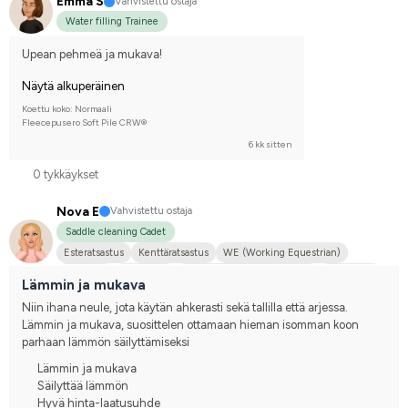
Emma S
Vahvistettu ostaja
Water filling Trainee
Upean pehmeä ja mukava!
Näytä alkuperäinen
Koettu koko: Normaali
Fleecepusero Soft Pile CRW®
6 kk sitten
0 tykkäykset
Nova E
Vahvistettu ostaja
Saddle cleaning Cadet
Esteratsastus
Kenttäratsastus
WE (Working Equestrian)
Maastoilu
Pieni koira
Ruotsin puoliverinen (SWB)
Welshponi
Lämmin ja mukava
Kilpailen harrastetasolla
Niin ihana neule, jota käytän ahkerasti sekä tallilla että arjessa. 
Lämmin ja mukava, suosittelen ottamaan hieman isomman koon 
parhaan lämmön säilyttämiseksi
Lämmin ja mukava
Säilyttää lämmön
Hyvä hinta-laatusuhde