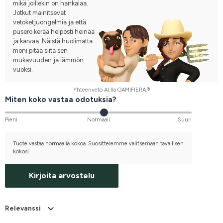
mikä joillekin on hankalaa.
Jotkut mainitsevat
vetoketjuongelmia ja että
pusero kerää helposti heinää
ja karvaa. Näistä huolimatta
moni pitää siitä sen
mukavuuden ja lämmön
vuoksi.
Yhteenveto AI:lla GAMIFIERA.®
Miten koko vastaa odotuksia?
Pieni
Normaali
Suuri
Tuote vastaa normaalia kokoa. Suosittelemme valitsemaan tavallisen
kokosi.
Kirjoita arvostelu
Relevanssi