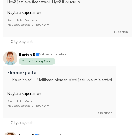
Hyvä ja tilava fleecetakki. Hyvä liikkuvuus
Näytä alkuperäinen
Koettu koko: Normaali
Fleecepusero Soft Pile CRW®
4 kk sitten
0 tykkäykset
Berith S
Vahvistettu ostaja
Carrot feeding Cadet
Fleece-paita
Kaunis väri
Malliltaan hieman pieni ja tiukka, mielestäni
Näytä alkuperäinen
Koettu koko: Pieni
Fleecepusero Soft Pile CRW®
5 kk sitten
0 tykkäykset