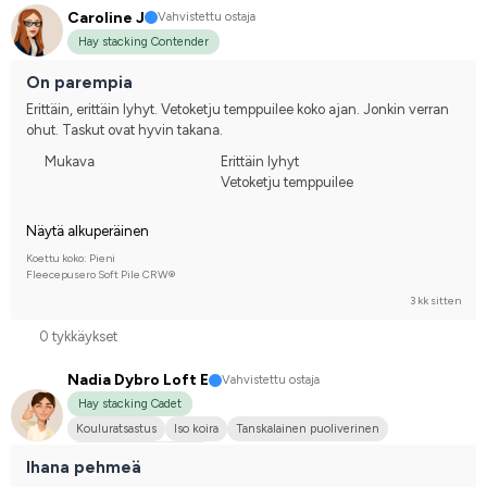
Caroline J
Vahvistettu ostaja
Hay stacking Contender
On parempia
Erittäin, erittäin lyhyt. Vetoketju temppuilee koko ajan. Jonkin verran 
ohut. Taskut ovat hyvin takana.
Mukava
Erittäin lyhyt
Vetoketju temppuilee
Näytä alkuperäinen
Koettu koko: Pieni
Fleecepusero Soft Pile CRW®
3 kk sitten
0 tykkäykset
Nadia Dybro Loft E
Vahvistettu ostaja
Hay stacking Cadet
Kouluratsastus
Iso koira
Tanskalainen puoliverinen
Kilpailen harrastetasolla
Ihana pehmeä