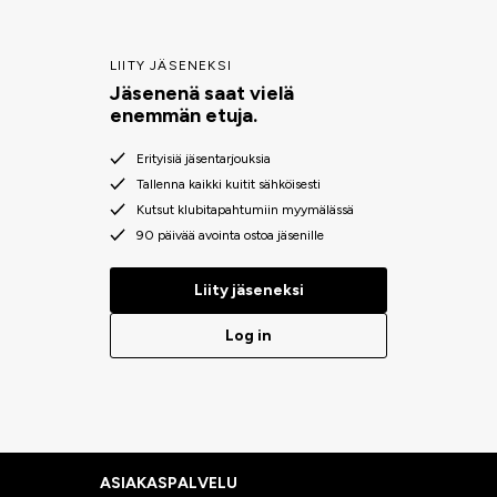
LIITY JÄSENEKSI
Jäsenenä saat vielä
enemmän etuja.
Erityisiä jäsentarjouksia
Tallenna kaikki kuitit sähköisesti
Kutsut klubitapahtumiin myymälässä
90 päivää avointa ostoa jäsenille
Liity jäseneksi
Log in
ASIAKASPALVELU