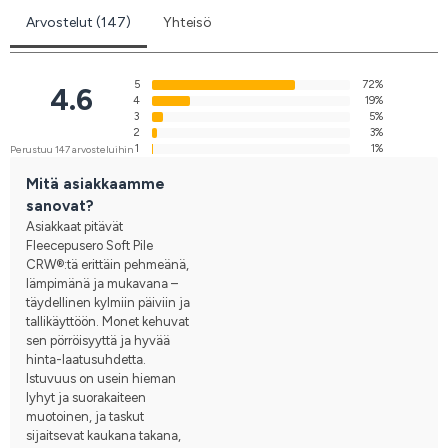
Arvostelut (147)
Yhteisö
5
72%
4.6
4
19%
3
5%
2
3%
1
1%
Perustuu 147 arvosteluihin
Mitä asiakkaamme
sanovat?
Asiakkaat pitävät
Fleecepusero Soft Pile
CRW®:tä erittäin pehmeänä,
lämpimänä ja mukavana –
täydellinen kylmiin päiviin ja
tallikäyttöön. Monet kehuvat
sen pörröisyyttä ja hyvää
hinta-laatusuhdetta.
Istuvuus on usein hieman
lyhyt ja suorakaiteen
muotoinen, ja taskut
sijaitsevat kaukana takana,