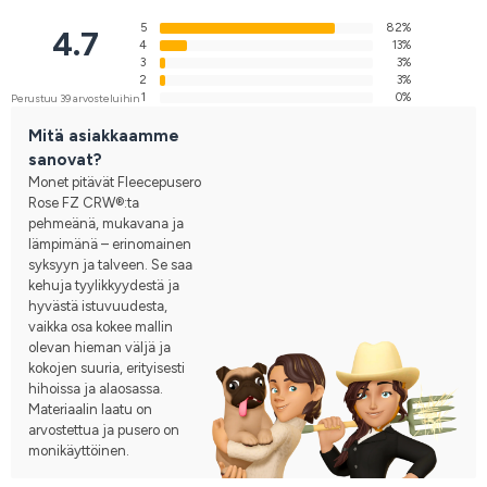
5
82%
4.7
4
13%
3
3%
2
3%
1
0%
Perustuu 39 arvosteluihin
Mitä asiakkaamme
sanovat?
Monet pitävät Fleecepusero
Rose FZ CRW®:ta
pehmeänä, mukavana ja
lämpimänä – erinomainen
syksyyn ja talveen. Se saa
kehuja tyylikkyydestä ja
hyvästä istuvuudesta,
vaikka osa kokee mallin
olevan hieman väljä ja
kokojen suuria, erityisesti
hihoissa ja alaosassa.
Materiaalin laatu on
arvostettua ja pusero on
monikäyttöinen.