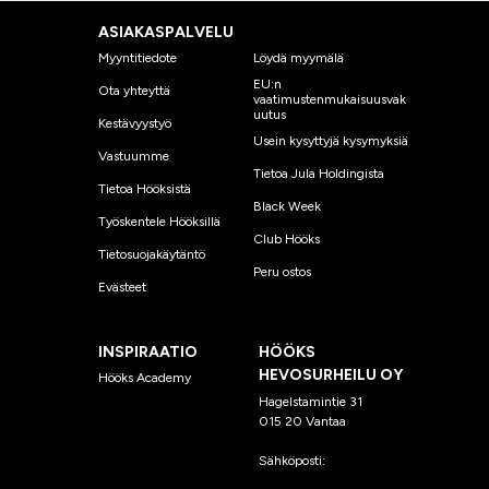
ASIAKASPALVELU
Myyntitiedote
Löydä myymälä
EU:n
Ota yhteyttä
vaatimustenmukaisuusvak
uutus
Kestävyystyö
Usein kysyttyjä kysymyksiä
Vastuumme
Tietoa Jula Holdingista
Tietoa Hööksistä
Black Week
Työskentele Hööksillä
Club Hööks
Tietosuojakäytäntö
Peru ostos
Evästeet
INSPIRAATIO
HÖÖKS
HEVOSURHEILU OY
Hööks Academy
Hagelstamintie 31
015 20 Vantaa
Sähköposti:
asiakaspalvelu
@hooks.fi