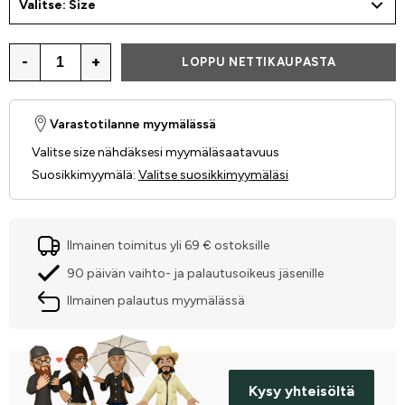
Valitse: Size
-
+
LOPPU NETTIKAUPASTA
Varastotilanne myymälässä
Valitse size nähdäksesi myymäläsaatavuus
Suosikkimyymälä
:
Valitse suosikkimyymäläsi
Ilmainen toimitus yli 69 € ostoksille
90 päivän vaihto- ja palautusoikeus jäsenille
Ilmainen palautus myymälässä
Kysy yhteisöltä