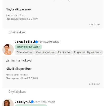
Näytä alkuperäinen
Koettu koko: Suuri
Fleecepusero Rose FZ CRW®
4 kk sitten
0 tykkäykset
Lena Sofie J
Vahvistettu ostaja
Hoof picking Cadet
Esteratsastus
Kenttäratsastus
Pieni koira
Englannin täysverinen
Holsteiner
Ruotsin puoliverinen (SWB)
En kilpaile
Lämmin ja mukava
Näytä alkuperäinen
Koettu koko: Normaali
Fleecepusero Rose FZ CRW®
8 kk sitten
0 tykkäykset
Jocelyn A
Vahvistettu ostaja