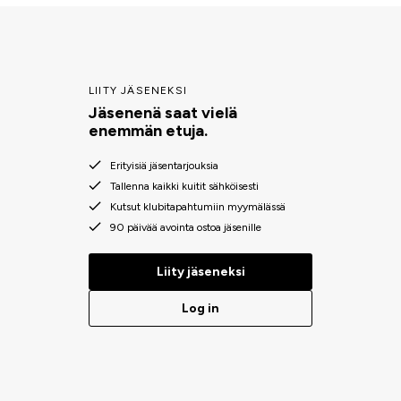
LIITY JÄSENEKSI
Jäsenenä saat vielä
enemmän etuja.
Erityisiä jäsentarjouksia
Tallenna kaikki kuitit sähköisesti
Kutsut klubitapahtumiin myymälässä
90 päivää avointa ostoa jäsenille
Liity jäseneksi
Log in