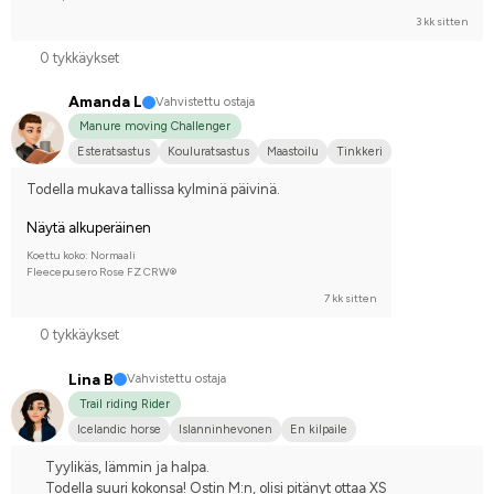
3 kk sitten
0 tykkäykset
Amanda L
Vahvistettu ostaja
Manure moving Challenger
Esteratsastus
Kouluratsastus
Maastoilu
Tinkkeri
Todella mukava tallissa kylminä päivinä.
Näytä alkuperäinen
Koettu koko: Normaali
Fleecepusero Rose FZ CRW®
7 kk sitten
0 tykkäykset
Lina B
Vahvistettu ostaja
Trail riding Rider
Icelandic horse
Islanninhevonen
En kilpaile
Tyylikäs, lämmin ja halpa.
Todella suuri kokonsa! Ostin M:n, olisi pitänyt ottaa XS