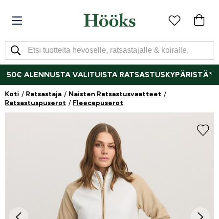
50€ ALENNUSTA VALITUISTA RATSASTUSKYPÄRISTÄ*
Koti
Ratsastaja
Naisten Ratsastusvaatteet
Ratsastuspuserot
Fleecepuserot