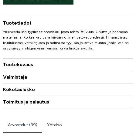
Tuotetiedot
Yksinkertaisen tyylikäs fleecetakki, jossa rento istuvuus. Ohutta ja pehmeää
materiaalia. Korkea kaulus ja käytännöllinen vetoketju edessä. Hihansuissa,
kauluksessa, vetoketjussa ja helmassa tyylikäs joustava reunus, jonka väri on
sävy sävyyn hihojen värin kanssa. Kaksi taskua sivuilla.
Tuotekuvaus
Valmistaja
Kokotaulukko
Toimitus ja palautus
Arvostelut (39)
Yhteisö