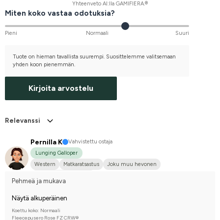
Yhteenveto AI:lla GAMIFIERA.®
Miten koko vastaa odotuksia?
Pieni
Normaali
Suuri
Tuote on hieman tavallista suurempi. Suosittelemme valitsemaan
yhden koon pienemmän.
Kirjoita arvostelu
Relevanssi
Pernilla K
Vahvistettu ostaja
Lunging Galloper
Western
Matkaratsastus
Joku muu hevonen
Kilpailen harrastetasolla
Pehmeä ja mukava
Näytä alkuperäinen
Koettu koko: Normaali
Fleecepusero Rose FZ CRW®