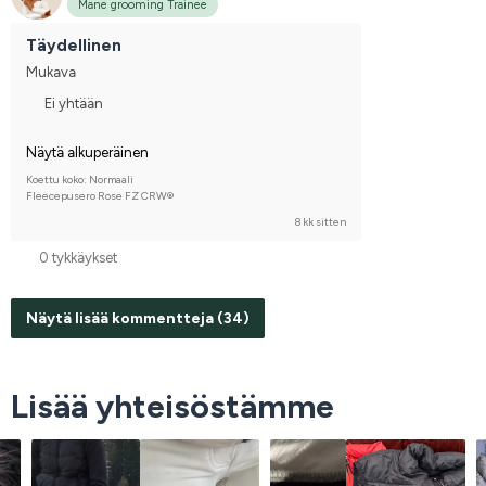
Mane grooming Trainee
Täydellinen
Mukava
Ei yhtään
Näytä alkuperäinen
Koettu koko: Normaali
Fleecepusero Rose FZ CRW®
8 kk sitten
0 tykkäykset
Näytä lisää kommentteja (34)
Lisää yhteisöstämme