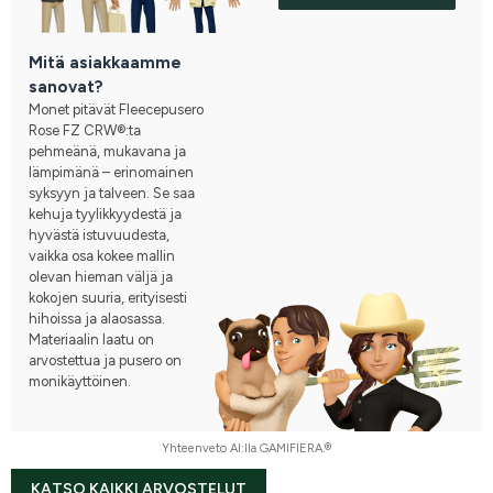
Mitä asiakkaamme
sanovat?
Monet pitävät Fleecepusero
Rose FZ CRW®:ta
pehmeänä, mukavana ja
lämpimänä – erinomainen
syksyyn ja talveen. Se saa
kehuja tyylikkyydestä ja
hyvästä istuvuudesta,
vaikka osa kokee mallin
olevan hieman väljä ja
kokojen suuria, erityisesti
hihoissa ja alaosassa.
Materiaalin laatu on
arvostettua ja pusero on
monikäyttöinen.
Yhteenveto AI:lla GAMIFIERA.®
KATSO KAIKKI ARVOSTELUT