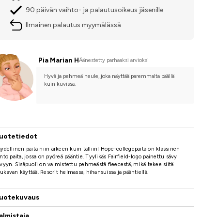
90 päivän vaihto- ja palautusoikeus jäsenille
Ilmainen palautus myymälässä
Pia Marian H
Äänestetty parhaaksi arvioksi
Hyvä ja pehmeä neule, joka näyttää paremmalta päällä 
kuin kuvissa.
uotetiedot
ydellinen paita niin arkeen kuin talliin! Hope-collegepaita on klassinen
nto paita, jossa on pyöreä pääntie. Tyylikäs Fairfield-logo painettu sävy
vyyn. Sisäpuoli on valmistettu pehmeästä fleecestä, mikä tekee siitä
kavan käyttää. Resorit helmassa, hihansuissa ja pääntiellä.
uotekuvaus
almistaja