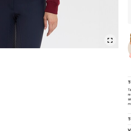
T
Tä
re
sä
mu
T
V