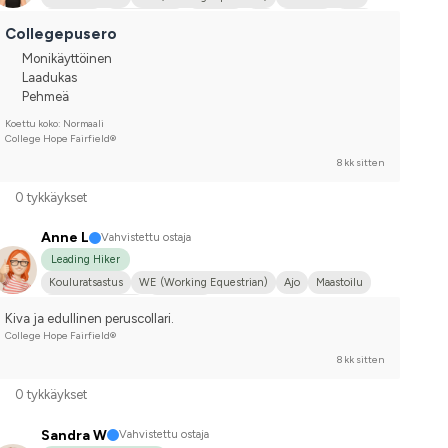
Maastoilu
Esteratsastus
Western
Ajo
Iso koira
Arabi
Collegepusero
Englannin täysverinen
Eestinhevonen
Suomenhevonen
Monikäyttöinen
FWB
Vuonohevonen
Friisiläinen
Haflinger
Holsteiner
Laadukas
Irlannin Cob
Islanninhevonen
Kylmäveriravuri
Pehmeä
Puoliveriristeytys
Risteytysponi
New Forestin poni
Koettu koko: Normaali
Oldenburg
Russponi
Shetlanninponi
College Hope Fairfield®
Ruotsin puoliverinen (SWB)
Hannover
8 kk sitten
Hollanin puoliverinen (KWPN)
Welshponi
Lämminveriravuri
0 tykkäykset
Saksalainen puoliverinen
Joku muu hevonen
Anne L
Vahvistettu ostaja
Leading Hiker
Kouluratsastus
WE (Working Equestrian)
Ajo
Maastoilu
Suomenhevonen
En kilpaile
Kiva ja edullinen peruscollari.
College Hope Fairfield®
8 kk sitten
0 tykkäykset
Sandra W
Vahvistettu ostaja