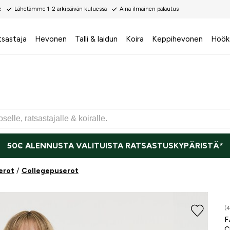
e
Lähetämme 1-2 arkipäivän kuluessa
Aina ilmainen palautus
tsastaja
Hevonen
Talli & laidun
Koira
Keppihevonen
Höök
50€ ALENNUSTA VALITUISTA RATSASTUSKYPÄRISTÄ*
erot
Collegepuserot
(4
F
C