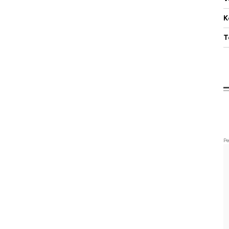
K
T
Pe