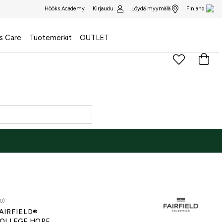
Kirjaudu
Löydä myymälä
Hööks Academy
Finland
s Care
Tuotemerkit
OUTLET
0)
AIRFIELD®
OLLEGE HOPE