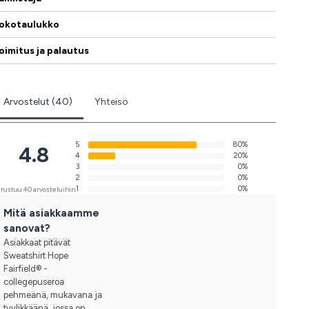
okotaulukko
oimitus ja palautus
Arvostelut (40)
Yhteisö
5
80%
4.8
4
20%
3
0%
2
0%
1
0%
rustuu 40 arvosteluihin
Mitä asiakkaamme
sanovat?
Asiakkaat pitävät
Sweatshirt Hope
Fairfield® -
collegepuseroa
pehmeänä, mukavana ja
tyylikkäänä, jossa on