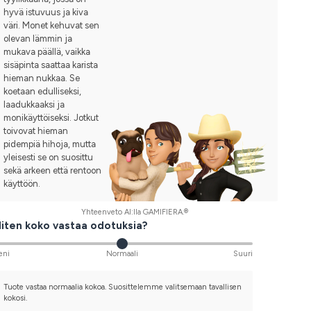
hyvä istuvuus ja kiva
väri. Monet kehuvat sen
olevan lämmin ja
mukava päällä, vaikka
sisäpinta saattaa karista
hieman nukkaa. Se
koetaan edulliseksi,
laadukkaaksi ja
monikäyttöiseksi. Jotkut
toivovat hieman
pidempiä hihoja, mutta
yleisesti se on suosittu
sekä arkeen että rentoon
käyttöön.
Yhteenveto AI:lla GAMIFIERA.®
iten koko vastaa odotuksia?
eni
Normaali
Suuri
Tuote vastaa normaalia kokoa. Suosittelemme valitsemaan tavallisen
kokosi.