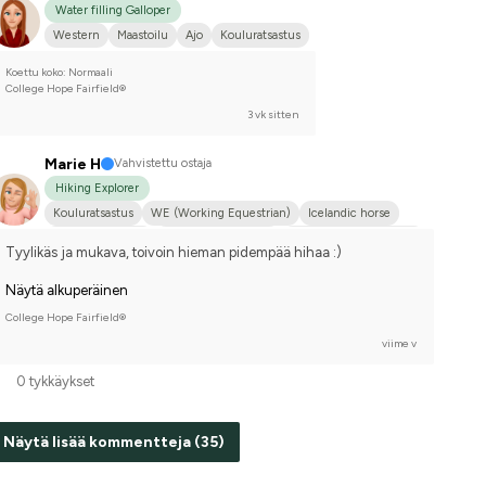
Water filling Galloper
Western
Maastoilu
Ajo
Kouluratsastus
Koettu koko: Normaali
College Hope Fairfield®
3 vk sitten
Marie H
Vahvistettu ostaja
Hiking Explorer
Kouluratsastus
WE (Working Equestrian)
Icelandic horse
Islanninhevonen
Joku muu hevonen
Kilpailen harrastetasolla
Tyylikäs ja mukava, toivoin hieman pidempää hihaa :)
Näytä alkuperäinen
College Hope Fairfield®
viime v
0 tykkäykset
Näytä lisää kommentteja (35)