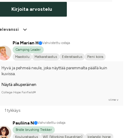
Kirjoita arvostelu
elevanssi
Pia Marian H
Vahvistettu ostaja
Camping Leader
Maastoilu
Matkaratsastus
Esteratsastus
Pieni koira
Kylmäveriravuri
En kilpaile
Hyvä ja pehmeä neule, joka näyttää paremmalta päällä kuin 
kuvissa.
Näytä alkuperäinen
College Hope Fairfield®
viime v
1 tykkäys
Pauliina N
Vahvistettu ostaja
Bridle brushing Trekker
Kouluratsastus
WE (Working Equestrian)
Icelandic horse