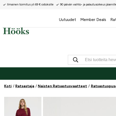
Ilmainen toimitus yli 69 € ostoksille
90 päivän vaihto- ja palautusoikeus jäsenill
Uutuudet
Member Deals
Ra
Koti
Ratsastaja
Naisten Ratsastusvaatteet
Ratsastuspus