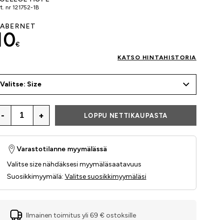
t. nr
121752-1B
ABERNET
10
€
KATSO HINTAHISTORIA
Valitse: Size
-
+
LOPPU NETTIKAUPASTA
Varastotilanne myymälässä
Valitse size nähdäksesi myymäläsaatavuus
Suosikkimyymälä
:
Valitse suosikkimyymäläsi
Ilmainen toimitus yli 69 € ostoksille