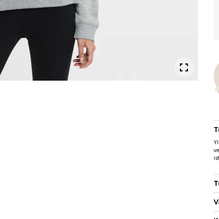
T
Yl
ve
is
T
V