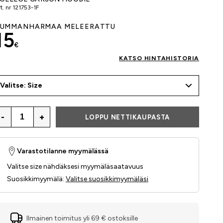
t. nr
121753-1F
UMMANHARMAA MELEERATTU
15
€
KATSO HINTAHISTORIA
Valitse: Size
-
+
LOPPU NETTIKAUPASTA
Varastotilanne myymälässä
Valitse size nähdäksesi myymäläsaatavuus
Suosikkimyymälä
:
Valitse suosikkimyymäläsi
Ilmainen toimitus yli 69 € ostoksille