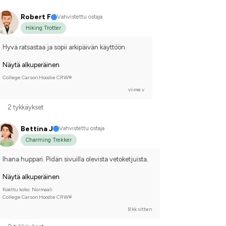
Robert F
Vahvistettu ostaja
Hiking Trotter
Hyvä ratsastaa ja sopii arkipäivän käyttöön.
Näytä alkuperäinen
College Carson Hoodie CRW®
viime v
2 tykkäykset
Bettina J
Vahvistettu ostaja
Charming Trekker
Ihana huppari. Pidän sivuilla olevista vetoketjuista.
Näytä alkuperäinen
Koettu koko: Normaali
College Carson Hoodie CRW®
8 kk sitten