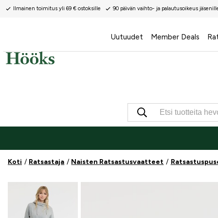
Ilmainen toimitus yli 69 € ostoksille
90 päivän vaihto- ja palautusoikeus jäsenill
Uutuudet
Member Deals
Ra
Koti
Ratsastaja
Naisten Ratsastusvaatteet
Ratsastuspus