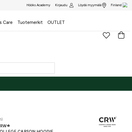
Kirjaudu
Löydä myymälä
Hööks Academy
Finland
s Care
Tuotemerkit
OUTLET
5)
CRW®
OLLEGE CARSON HOODIE