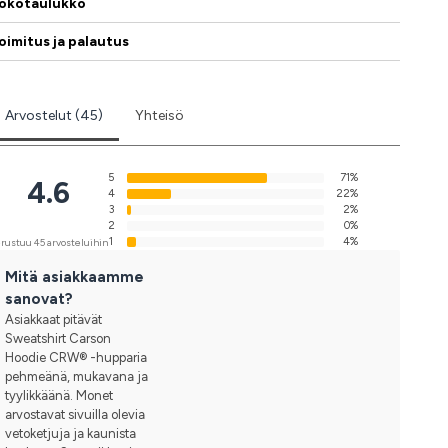
okotaulukko
oimitus ja palautus
Arvostelut (45)
Yhteisö
5
71%
4.6
4
22%
3
2%
2
0%
1
4%
rustuu 45 arvosteluihin
Mitä asiakkaamme
sanovat?
Asiakkaat pitävät
Sweatshirt Carson
Hoodie CRW® -hupparia
pehmeänä, mukavana ja
tyylikkäänä. Monet
arvostavat sivuilla olevia
vetoketjuja ja kaunista