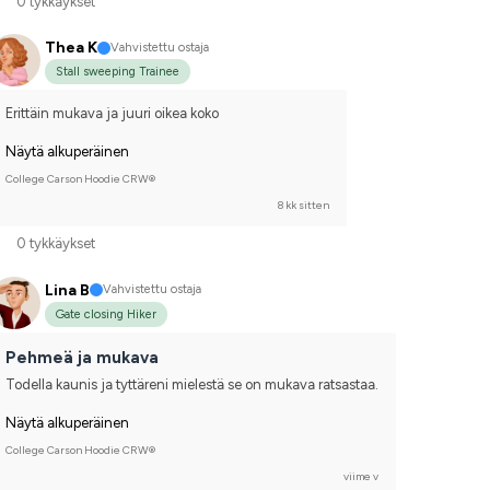
0 tykkäykset
Thea K
Vahvistettu ostaja
Stall sweeping Trainee
Erittäin mukava ja juuri oikea koko
Näytä alkuperäinen
College Carson Hoodie CRW®
8 kk sitten
0 tykkäykset
Lina B
Vahvistettu ostaja
Gate closing Hiker
Pehmeä ja mukava
Todella kaunis ja tyttäreni mielestä se on mukava ratsastaa.
Näytä alkuperäinen
College Carson Hoodie CRW®
viime v