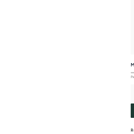
M
Pi
R