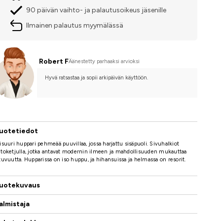
90 päivän vaihto- ja palautusoikeus jäsenille
Ilmainen palautus myymälässä
Robert F
Äänestetty parhaaksi arvioksi
Hyvä ratsastaa ja sopii arkipäivän käyttöön.
uotetiedot
isuuri huppari pehmeää puuvillaa, jossa harjattu sisäpuoli. Sivuhalkiot
toketjulla, jotka antavat modernin ilmeen ja mahdollisuuden mukauttaa
tuvuutta. Hupparissa on iso huppu, ja hihansuissa ja helmassa on resorit.
uotekuvaus
almistaja