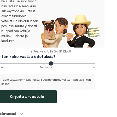
kaulusta. Se sopii hyvin
niin ratsastukseen kuin
arkikäyttöönkin. Jotkut
ovat maininneet
vetoketjun rikkoutuneen
pesussa, mutta yleisesti
huppari saa kehuja
mukavuudesta ja
laadusta.
Yhteenveto AI:lla GAMIFIERA.®
iten koko vastaa odotuksia?
eni
Normaali
Suuri
Tuote vastaa normaalia kokoa. Suosittelemme valitsemaan tavallisen
kokosi.
Kirjoita arvostelu
elevanssi