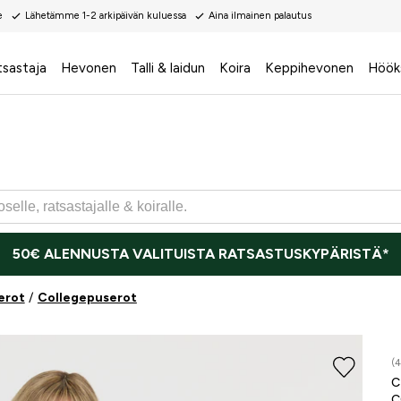
e
Lähetämme 1-2 arkipäivän kuluessa
Aina ilmainen palautus
tsastaja
Hevonen
Talli & laidun
Koira
Keppihevonen
Höök
50€ ALENNUSTA VALITUISTA RATSASTUSKYPÄRISTÄ*
erot
Collegepuserot
(4
C