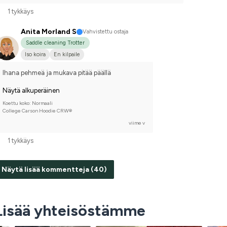
1 tykkäys
Anita Morland S
Vahvistettu ostaja
Saddle cleaning Trotter
Iso koira
En kilpaile
Ihana pehmeä ja mukava pitää päällä
Näytä alkuperäinen
Koettu koko: Normaali
College Carson Hoodie CRW®
viime v
1 tykkäys
Näytä lisää kommentteja (40)
Lisää yhteisöstämme