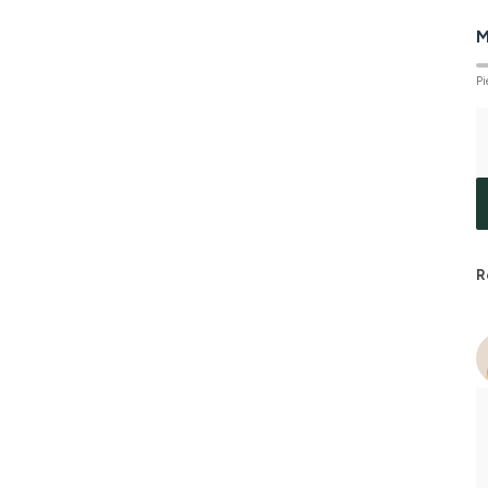
M
Pi
R