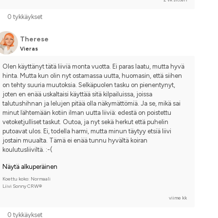
0 tykkäykset
Therese
Vieras
Olen käyttänyt tätä liiviä monta vuotta. Ei paras laatu, mutta hyvä 
hinta. Mutta kun olin nyt ostamassa uutta, huomasin, että siihen 
on tehty suuria muutoksia. Selkäpuolen tasku on pienentynyt, 
joten en enää uskaltaisi käyttää sitä kilpailuissa, joissa 
talutushihnan ja lelujen pitää olla näkymättömiä. Ja se, mikä sai 
minut lähtemään kotiin ilman uutta liiviä: edestä on poistettu 
vetoketjulliset taskut. Outoa, ja nyt sekä herkut että puhelin 
putoavat ulos. Ei, todella harmi, mutta minun täytyy etsiä liivi 
jostain muualta. Tämä ei enää tunnu hyvältä koiran 
koulutusliiviltä. :-(
Näytä alkuperäinen
Koettu koko: Normaali
Liivi Sonny CRW®
viime kk
0 tykkäykset