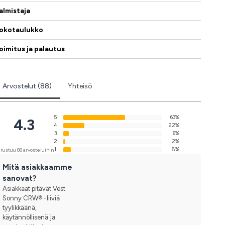
almistaja
okotaulukko
oimitus ja palautus
Arvostelut (88)
Yhteisö
5
63%
4.3
4
22%
3
6%
2
2%
1
8%
rustuu 88 arvosteluihin
Mitä asiakkaamme
sanovat?
Asiakkaat pitävät Vest
Sonny CRW® -liiviä
tyylikkäänä,
käytännöllisenä ja