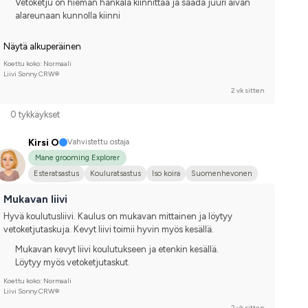
Vetoketju on hieman hankala kiinnittää ja saada juuri aivan
alareunaan kunnolla kiinni
Näytä alkuperäinen
Koettu koko: Normaali
Liivi Sonny CRW®
2 vk sitten
0 tykkäykset
Kirsi O
Vahvistettu ostaja
Mane grooming Explorer
Esteratsastus
Kouluratsastus
Iso koira
Suomenhevonen
En kilpaile
Mukavan liivi
Hyvä koulutusliivi. Kaulus on mukavan mittainen ja löytyy 
vetoketjutaskuja. Kevyt liivi toimii hyvin myös kesällä.
Mukavan kevyt liivi koulutukseen ja etenkin kesällä.
Löytyy myös vetoketjutaskut.
Koettu koko: Normaali
Liivi Sonny CRW®
2 vk sitten