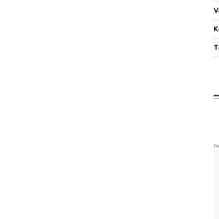
V
K
T
Pe