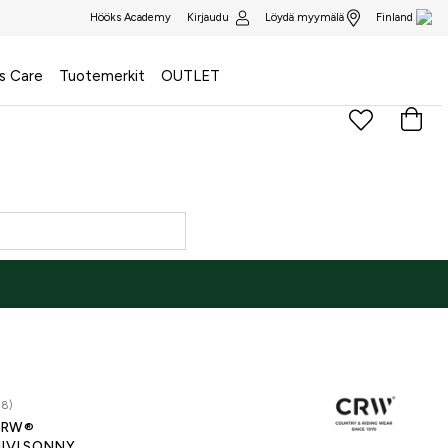
Kirjaudu
Löydä myymälä
Hööks Academy
Finland
s Care
Tuotemerkit
OUTLET
88)
CRW®
IIVI SONNY