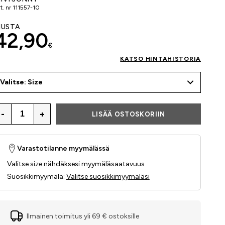
t. nr
111557-10
USTA
42,90
€
KATSO HINTAHISTORIA
Valitse: Size
-
+
LISÄÄ OSTOSKORIIN
Varastotilanne myymälässä
Valitse size nähdäksesi myymäläsaatavuus
Suosikkimyymälä
:
Valitse suosikkimyymäläsi
Ilmainen toimitus yli 69 € ostoksille