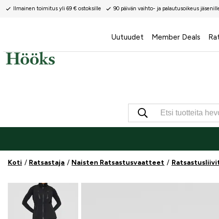
Ilmainen toimitus yli 69 € ostoksille
90 päivän vaihto- ja palautusoikeus jäsenill
Uutuudet
Member Deals
Ra
Koti
Ratsastaja
Naisten Ratsastusvaatteet
Ratsastusliivi