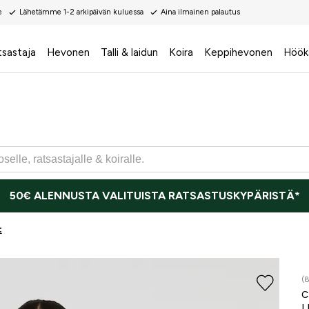
e
Lähetämme 1-2 arkipäivän kuluessa
Aina ilmainen palautus
tsastaja
Hevonen
Talli & laidun
Koira
Keppihevonen
Höök
50€ ALENNUSTA VALITUISTA RATSASTUSKYPÄRISTÄ*
t
(
L