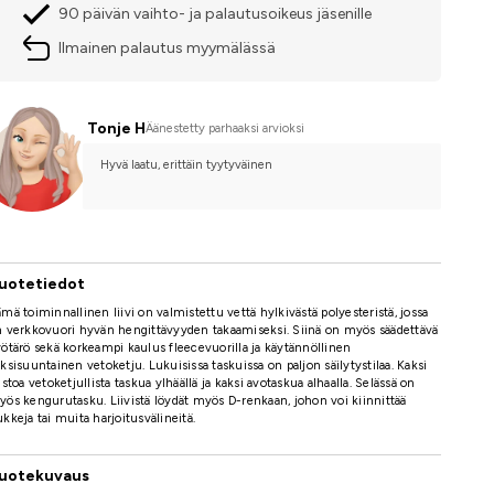
90 päivän vaihto- ja palautusoikeus jäsenille
Ilmainen palautus myymälässä
Tonje H
Äänestetty parhaaksi arvioksi
Hyvä laatu, erittäin tyytyväinen
uotetiedot
mä toiminnallinen liivi on valmistettu vettä hylkivästä polyesteristä, jossa
 verkkovuori hyvän hengittävyyden takaamiseksi. Siinä on myös säädettävä
ötärö sekä korkeampi kaulus fleecevuorilla ja käytännöllinen
ksisuuntainen vetoketju. Lukuisissa taskuissa on paljon säilytystilaa. Kaksi
istoa vetoketjullista taskua ylhäällä ja kaksi avotaskua alhaalla. Selässä on
ös kengurutasku. Liivistä löydät myös D-renkaan, johon voi kiinnittää
kkeja tai muita harjoitusvälineitä.
uotekuvaus