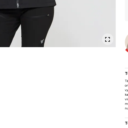
T
Tä
on
vy
ka
vi
my
nu
T