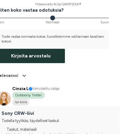
Yhteenveto AI:lla GAMIFIERA.®
iten koko vastaa odotuksia?
eni
Normaali
Suuri
Tuote vastaa normaalia kokoa. Suosittelemme valitsemaan tavallisen
kokosi.
Kirjoita arvostelu
elevanssi
Cinzia L
Vahvistettu ostaja
Outdoorsy Trotter
Iso koira
Sony CRW-liivi
Todella tyylikäs, täydelliset taskut.
Taskut, materiaali