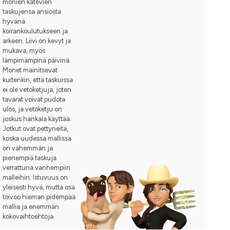
monien kätevien
taskujensa ansiosta
hyvänä
koirankoulutukseen ja
arkeen. Liivi on kevyt ja
mukava, myös
lämpimämpinä päivinä.
Monet mainitsevat
kuitenkin, että taskuissa
ei ole vetoketjuja, joten
tavarat voivat pudota
ulos, ja vetoketju on
joskus hankala käyttää.
Jotkut ovat pettyneitä,
koska uudessa mallissa
on vähemmän ja
pienempiä taskuja
verrattuna vanhempiin
malleihin. Istuvuus on
yleisesti hyvä, mutta osa
toivoo hieman pidempää
mallia ja enemmän
kokovaihtoehtoja.