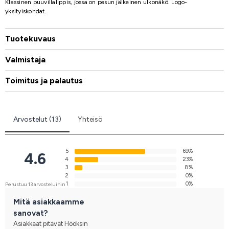
Klassinen puuvillalippis, jossa on pesun jälkeinen ulkonäkö. Logo-
yksityiskohdat.
Tuotekuvaus
Valmistaja
Toimitus ja palautus
Arvostelut (13)
Yhteisö
5
69%
4.6
4
23%
3
8%
2
0%
1
0%
Perustuu 13 arvosteluihin
Mitä asiakkaamme
sanovat?
Asiakkaat pitävät Hööksin