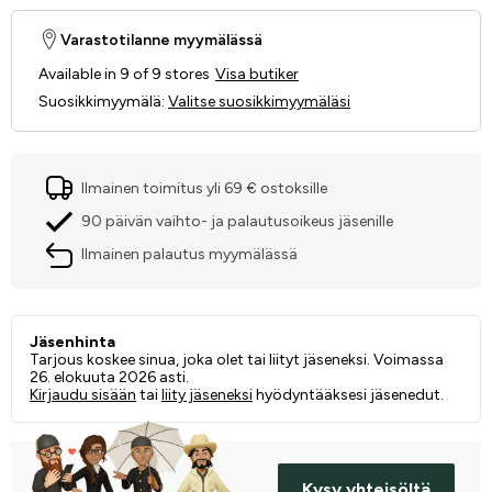
Varastotilanne myymälässä
Available in 9 of 9 stores
Visa butiker
Suosikkimyymälä
:
Valitse suosikkimyymäläsi
Ilmainen toimitus yli 69 € ostoksille
90 päivän vaihto- ja palautusoikeus jäsenille
Ilmainen palautus myymälässä
Jäsenhinta
Tarjous koskee sinua, joka olet tai liityt jäseneksi. Voimassa
26. elokuuta 2026 asti.
Kirjaudu sisään
tai
liity jäseneksi
hyödyntääksesi jäsenedut.
Kysy yhteisöltä