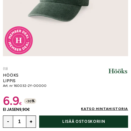
(13)
HÖÖKS
LIPPIS
Art. nr
160032-2Y-00000
6.9
%
-
30
€
KATSO HINTAHISTORIA
EI JÄSEN
9,90
€
-
+
LISÄÄ OSTOSKORIIN