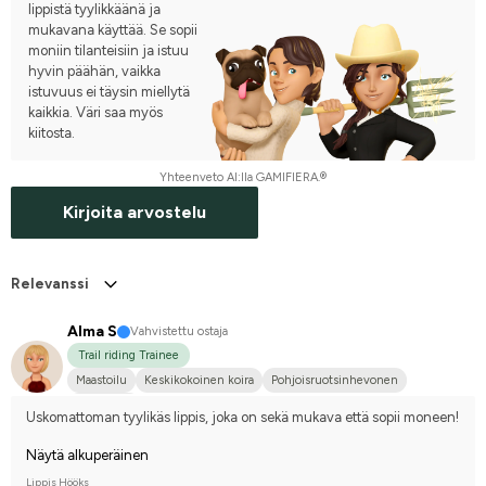
lippistä tyylikkäänä ja
mukavana käyttää. Se sopii
moniin tilanteisiin ja istuu
hyvin päähän, vaikka
istuvuus ei täysin miellytä
kaikkia. Väri saa myös
kiitosta.
Yhteenveto AI:lla GAMIFIERA.®
Kirjoita arvostelu
Relevanssi
Alma S
Vahvistettu ostaja
Trail riding Trainee
Maastoilu
Keskikokoinen koira
Pohjoisruotsinhevonen
En kilpaile
Uskomattoman tyylikäs lippis, joka on sekä mukava että sopii moneen!
Näytä alkuperäinen
Lippis Hööks