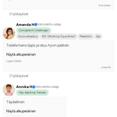
3 vk sitten
0 tykkäykset
Amanda H
Vahvistettu ostaja
Competent Challenger
Kouluratsastus
WE (Working Equestrian)
Maastoilu
Ajo
Pieni koira
Shetlanninponi
Tanskalainen puoliverinen
Todella hieno lippis ja istuu hyvin päähän.
Kilpailen harrastetasolla
Näytä alkuperäinen
Lippis Hööks
viime kk
0 tykkäykset
Annika H
Vahvistettu ostaja
Hay stacking Trainee
Täydellinen
Näytä alkuperäinen