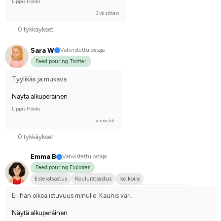
Lippis Hööks
3 vk sitten
0 tykkäykset
Sara W
Vahvistettu ostaja
Feed pouring Trotter
Tyylikäs ja mukava
Näytä alkuperäinen
Lippis Hööks
viime kk
0 tykkäykset
Emma B
Vahvistettu ostaja
Feed pouring Explorer
Esteratsastus
Kouluratsastus
Iso koira
Hollanin puoliverinen (KWPN)
Ruotsin puoliverinen (SWB)
Ei ihan oikea istuvuus minulle. Kaunis väri.
Kilpailen harrastetasolla
Näytä alkuperäinen