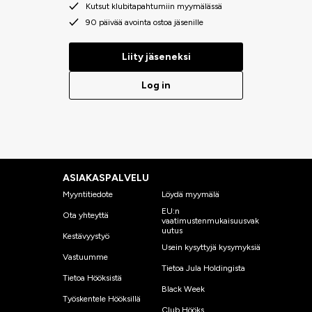
Kutsut klubitapahtumiin myymälässä
90 päivää avointa ostoa jäsenille
Liity jäseneksi
Log in
ASIAKASPALVELU
Myyntitiedote
Löydä myymälä
EU:n
Ota yhteyttä
vaatimustenmukaisuusvak
uutus
Kestävyystyö
Usein kysyttyjä kysymyksiä
Vastuumme
Tietoa Jula Holdingista
Tietoa Hööksistä
Black Week
Työskentele Hööksillä
Club Hööks