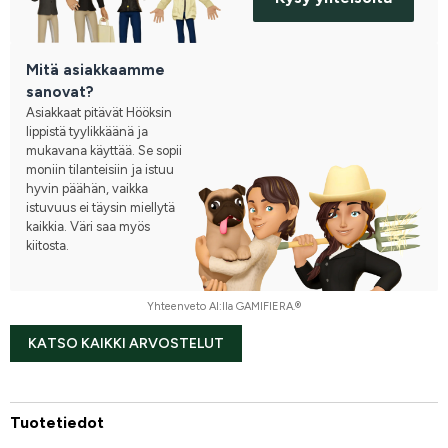
Mitä asiakkaamme
sanovat?
Asiakkaat pitävät Hööksin
lippistä tyylikkäänä ja
mukavana käyttää. Se sopii
moniin tilanteisiin ja istuu
hyvin päähän, vaikka
istuvuus ei täysin miellytä
kaikkia. Väri saa myös
kiitosta.
Yhteenveto AI:lla GAMIFIERA.®
KATSO KAIKKI ARVOSTELUT
Tuotetiedot