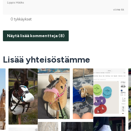
Lippis Hööks
viime kk
0 tykkäykset
Näytä lisää kommentteja (8)
Lisää yhteisöstämme