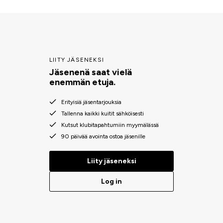
LIITY JÄSENEKSI
Jäsenenä saat vielä
enemmän etuja.
Erityisiä jäsentarjouksia
Tallenna kaikki kuitit sähköisesti
Kutsut klubitapahtumiin myymälässä
90 päivää avointa ostoa jäsenille
Liity jäseneksi
Log in