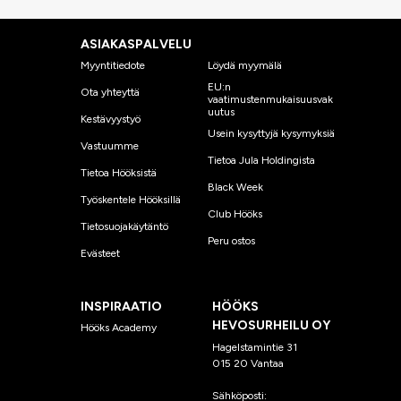
ASIAKASPALVELU
Myyntitiedote
Löydä myymälä
EU:n
Ota yhteyttä
vaatimustenmukaisuusvak
uutus
Kestävyystyö
Usein kysyttyjä kysymyksiä
Vastuumme
Tietoa Jula Holdingista
Tietoa Hööksistä
Black Week
Työskentele Hööksillä
Club Hööks
Tietosuojakäytäntö
Peru ostos
Evästeet
INSPIRAATIO
HÖÖKS
HEVOSURHEILU OY
Hööks Academy
Hagelstamintie 31
015 20 Vantaa
Sähköposti:
asiakaspalvelu