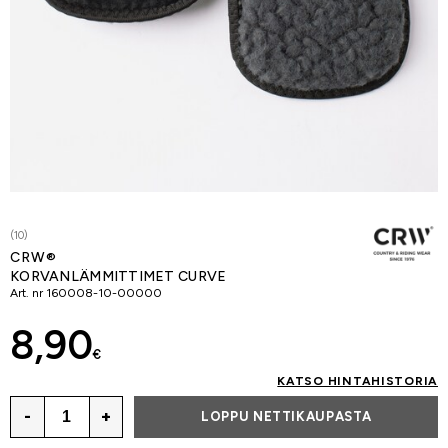
(10)
CRW®
KORVANLÄMMITTIMET CURVE
Art. nr
160008-10-00000
8,90
€
KATSO HINTAHISTORIA
-
+
LOPPU NETTIKAUPASTA