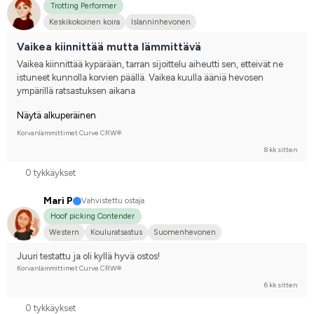
Trotting Performer
Keskikokoinen koira
Islanninhevonen
Vaikea kiinnittää mutta lämmittävä
Vaikea kiinnittää kypärään, tarran sijoittelu aiheutti sen, etteivät ne 
istuneet kunnolla korvien päällä. Vaikea kuulla ääniä hevosen 
ympärillä ratsastuksen aikana
Näytä alkuperäinen
Korvanlämmittimet Curve CRW®
8 kk sitten
0 tykkäykset
Mari P
Vahvistettu ostaja
Hoof picking Contender
Western
Kouluratsastus
Suomenhevonen
Kilpailen harrastetasolla
Juuri testattu ja oli kyllä hyvä ostos!
Korvanlämmittimet Curve CRW®
6 kk sitten
0 tykkäykset