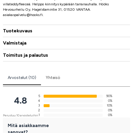
villateddyfleeceä. Helppo kiinnitys kypärään tarranauhalla. Hööks
Hevosurheilu Oy, Hagelstamintie 31, 01520 VANTAA.
asiakaspalvelu@hooks.fi.
Tuotekuvaus
Valmistaja
Toimitus ja palautus
Arvostelut (10)
Yhteisö
5
90%
4.8
4
0%
3
10%
2
0%
1
0%
Perustuu 10 arvosteluihin
Mitä asiakkaamme
sanovat?