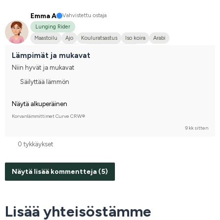
Emma A
Vahvistettu ostaja
Lunging Rider
Maastoilu
Ajo
Kouluratsastus
Iso koira
Arabi
Lämminveriravuri
Joku muu hevonen
Lämpimät ja mukavat
Niin hyvät ja mukavat
Säilyttää lämmön
Näytä alkuperäinen
Korvanlämmittimet Curve CRW®
9 kk sitten
0 tykkäykset
Näytä lisää kommentteja (5)
Lisää yhteisöstämme