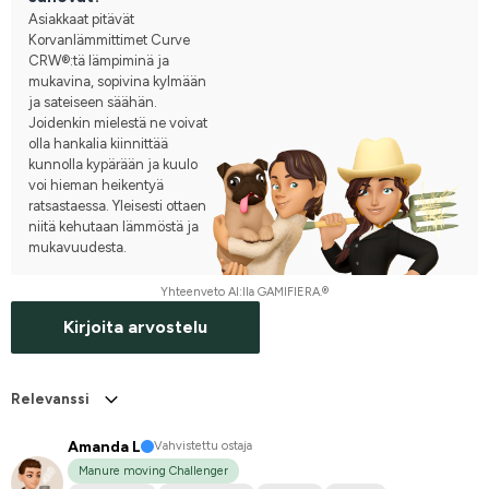
Asiakkaat pitävät
Korvanlämmittimet Curve
CRW®:tä lämpiminä ja
mukavina, sopivina kylmään
ja sateiseen säähän.
Joidenkin mielestä ne voivat
olla hankalia kiinnittää
kunnolla kypärään ja kuulo
voi hieman heikentyä
ratsastaessa. Yleisesti ottaen
niitä kehutaan lämmöstä ja
mukavuudesta.
Yhteenveto AI:lla GAMIFIERA.®
Kirjoita arvostelu
Relevanssi
Amanda L
Vahvistettu ostaja
Manure moving Challenger