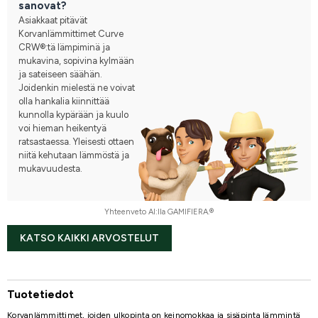
sanovat?
Asiakkaat pitävät
Korvanlämmittimet Curve
CRW®:tä lämpiminä ja
mukavina, sopivina kylmään
ja sateiseen säähän.
Joidenkin mielestä ne voivat
olla hankalia kiinnittää
kunnolla kypärään ja kuulo
voi hieman heikentyä
ratsastaessa. Yleisesti ottaen
niitä kehutaan lämmöstä ja
mukavuudesta.
Yhteenveto AI:lla GAMIFIERA.®
KATSO KAIKKI ARVOSTELUT
Tuotetiedot
Korvanlämmittimet, joiden ulkopinta on keinomokkaa ja sisäpinta lämmintä