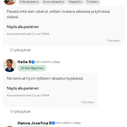
Esteratsastus
Kouluratsastus
Maastoilu
Tinkkeri
Parasta mitä olen ostanut, erittäin mukava sateessa ja kylmässä 
säässä
Näytä alkuperäinen
Korvanlämmittimet Curve CRW®
7 kk sitten
0 tykkäykset
Helle R
Vahvistettu ostaja
Skilled Beginner
Ne toimivat hyvin tyttäreni ratsastus kypärässä
Näytä alkuperäinen
Korvanlämmittimet Curve CRW®
7 kk sitten
0 tykkäykset
Hanna Josefina R
Vahvistettu ostaja