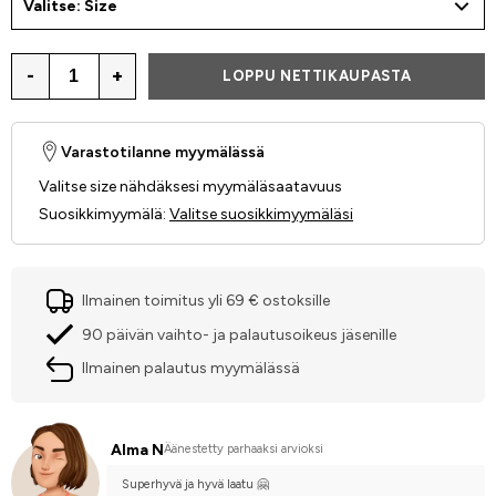
Valitse: Size
-
+
LOPPU NETTIKAUPASTA
Varastotilanne myymälässä
Valitse size nähdäksesi myymäläsaatavuus
Suosikkimyymälä
:
Valitse suosikkimyymäläsi
Ilmainen toimitus yli 69 € ostoksille
90 päivän vaihto- ja palautusoikeus jäsenille
Ilmainen palautus myymälässä
Alma N
Äänestetty parhaaksi arvioksi
Superhyvä ja hyvä laatu 🤗