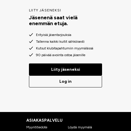
LIITY JÄSENEKSI
Jäsenenä saat vielä
enemmän etuja.
Erityisiä jäsentarjouksia
Tallenna kaikki kuitit sähköisesti
Kutsut klubitapahtumiin myymälässä
90 päivää avointa ostoa jäsenille
Liity jäseneksi
Log in
ASIAKASPALVELU
Myyntitiedote
Löydä myymälä