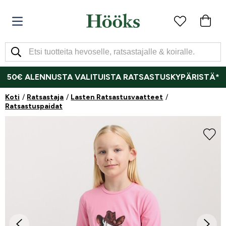
50€ ALENNUSTA VALITUISTA RATSASTUSKYPÄRISTÄ*
Koti
Ratsastaja
Lasten Ratsastusvaatteet
Ratsastuspaidat