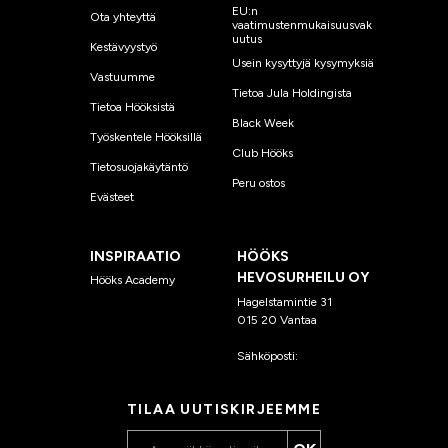
EU:n
Ota yhteyttä
vaatimustenmukaisuusvak
uutus
Kestävyystyö
Usein kysyttyjä kysymyksiä
Vastuumme
Tietoa Jula Holdingista
Tietoa Hööksistä
Black Week
Työskentele Hööksillä
Club Hööks
Tietosuojakäytäntö
Peru ostos
Evästeet
INSPIRAATIO
HÖÖKS
HEVOSURHEILU OY
Hööks Academy
Hagelstamintie 31
015 20 Vantaa
Sähköposti:
asiakaspalvelu
@hooks.fi
TILAA UUTISKIRJEEMME