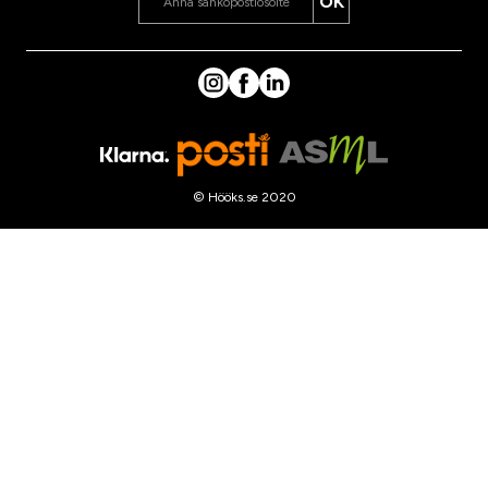
OK
© Hööks.se 2020