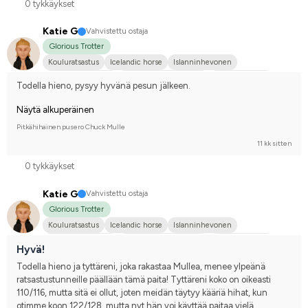
0 tykkäykset
Katie G
Vahvistettu ostaja
Glorious Trotter
Kouluratsastus
Icelandic horse
Islanninhevonen
New Forestin poni
Pohjoisruotsinhevonen
Shetlanninponi
Todella hieno, pysyy hyvänä pesun jälkeen.
Kilpailen harrastetasolla
Näytä alkuperäinen
Pitkähihainen pusero Chuck Mulle
11 kk sitten
0 tykkäykset
Katie G
Vahvistettu ostaja
Glorious Trotter
Kouluratsastus
Icelandic horse
Islanninhevonen
New Forestin poni
Pohjoisruotsinhevonen
Shetlanninponi
Hyvä!
Kilpailen harrastetasolla
Todella hieno ja tyttäreni, joka rakastaa Mullea, menee ylpeänä 
ratsastustunneille päällään tämä paita! Tyttäreni koko on oikeasti 
110/116, mutta sitä ei ollut, joten meidän täytyy kääriä hihat, kun 
otimme koon 122/128, mutta nyt hän voi käyttää paitaa vielä 