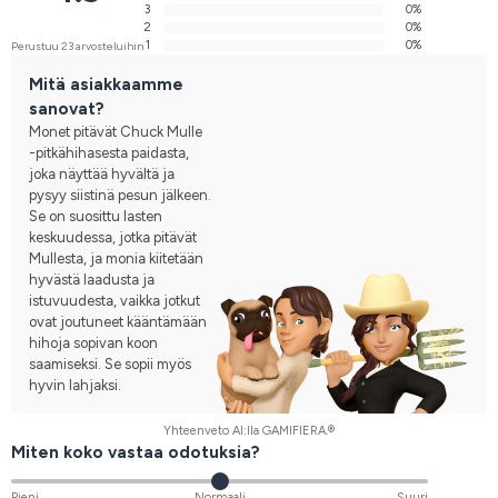
3
0%
2
0%
1
0%
Perustuu 23 arvosteluihin
Mitä asiakkaamme
sanovat?
Monet pitävät Chuck Mulle
-pitkähihasesta paidasta,
joka näyttää hyvältä ja
pysyy siistinä pesun jälkeen.
Se on suosittu lasten
keskuudessa, jotka pitävät
Mullesta, ja monia kiitetään
hyvästä laadusta ja
istuvuudesta, vaikka jotkut
ovat joutuneet kääntämään
hihoja sopivan koon
saamiseksi. Se sopii myös
hyvin lahjaksi.
Yhteenveto AI:lla GAMIFIERA.®
Miten koko vastaa odotuksia?
Pieni
Normaali
Suuri