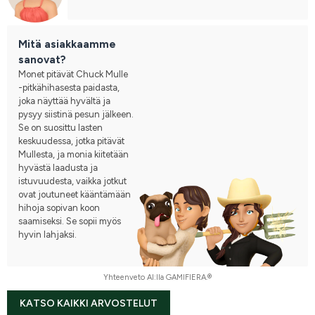
Mitä asiakkaamme
sanovat?
Monet pitävät Chuck Mulle
-pitkähihasesta paidasta,
joka näyttää hyvältä ja
pysyy siistinä pesun jälkeen.
Se on suosittu lasten
keskuudessa, jotka pitävät
Mullesta, ja monia kiitetään
hyvästä laadusta ja
istuvuudesta, vaikka jotkut
ovat joutuneet kääntämään
hihoja sopivan koon
saamiseksi. Se sopii myös
hyvin lahjaksi.
Yhteenveto AI:lla GAMIFIERA.®
KATSO KAIKKI ARVOSTELUT