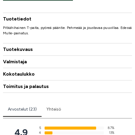
Tuotetiedot
Pitkähihainen T-paita, pyöreä pääntie. Pehmeää ja joustavaa puuvillaa. Edessä
Mulle-painatus.
Tuotekuvaus
Valmistaja
Kokotaulukko
Toimitus ja palautus
Arvostelut (23)
Yhteisö
5
87%
4.9
4
13%