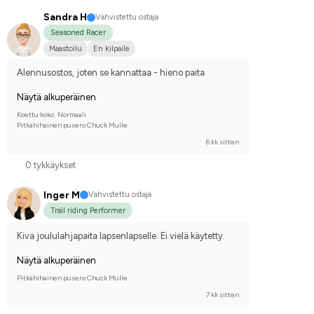
Sandra H
Vahvistettu ostaja
Seasoned Racer
Maastoilu
En kilpaile
Alennusostos, joten se kannattaa - hieno paita
Näytä alkuperäinen
Koettu koko: Normaali
Pitkähihainen pusero Chuck Mulle
6 kk sitten
0 tykkäykset
Inger M
Vahvistettu ostaja
Trail riding Performer
Kiva joululahjapaita lapsenlapselle. Ei vielä käytetty.
Näytä alkuperäinen
Pitkähihainen pusero Chuck Mulle
7 kk sitten