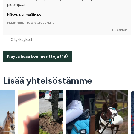
pidempään.
Näytä alkuperäinen
Pitkähihainen pusero Chuck Mulle
11 kk sitten
0 tykkäykset
Näytä lisää kommentteja (18)
Lisää yhteisöstämme