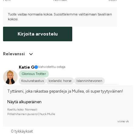
Tuote vastaa normaalia kokoa. Suosittelemme valitsemaan tavallisen
kokosi.
Kirjoita arvostelu
Relevanssi
Katie G
Vahvistettu ostaja
Glorious Trotter
Kouluratsastus
Icelandic horse
Islanninhevonen
New Forestin poni
Pohjoisruotsinhevonen
Shetlanninponi
Tyttäreni, joka rakastaa gepardeja ja Mullea, oli super tyytyväinen!
Kilpailen harrastetasolla
Näytä alkuperäinen
Koettu koko: Normaali
Pitkähihainen pusero Chuck Mulle
viime vk
0 tykkäykset