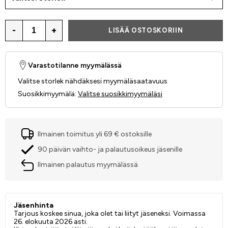
-
+
LISÄÄ OSTOSKORIIN
Varastotilanne myymälässä
Valitse storlek nähdäksesi myymäläsaatavuus
Suosikkimyymälä
:
Valitse suosikkimyymäläsi
Ilmainen toimitus yli 69 € ostoksille
90 päivän vaihto- ja palautusoikeus jäsenille
Ilmainen palautus myymälässä
Jäsenhinta
Tarjous koskee sinua, joka olet tai liityt jäseneksi. Voimassa
26. elokuuta 2026 asti.