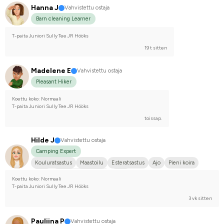
Hanna J
Vahvistettu ostaja
Barn cleaning Learner
T-paita Juniori Sully Tee JR Hööks
19 t sitten
Madelene E
Vahvistettu ostaja
Pleasant Hiker
Koettu koko: Normaali
T-paita Juniori Sully Tee JR Hööks
toissap.
Hilde J
Vahvistettu ostaja
Camping Expert
Kouluratsastus
Maastoilu
Esteratsastus
Ajo
Pieni koira
P.R.E.
Norjan puoliverinen
Arabi
Koettu koko: Normaali
T-paita Juniori Sully Tee JR Hööks
3 vk sitten
Pauliina P
Vahvistettu ostaja