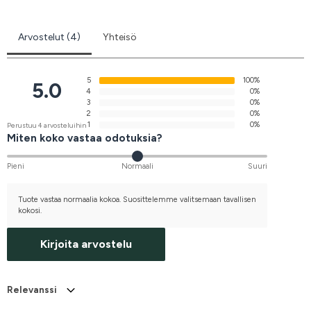
Arvostelut (4)
Yhteisö
5
100%
5.0
4
0%
3
0%
2
0%
1
0%
Perustuu 4 arvosteluihin
Miten koko vastaa odotuksia?
Pieni
Normaali
Suuri
Tuote vastaa normaalia kokoa. Suosittelemme valitsemaan tavallisen
kokosi.
Kirjoita arvostelu
Relevanssi