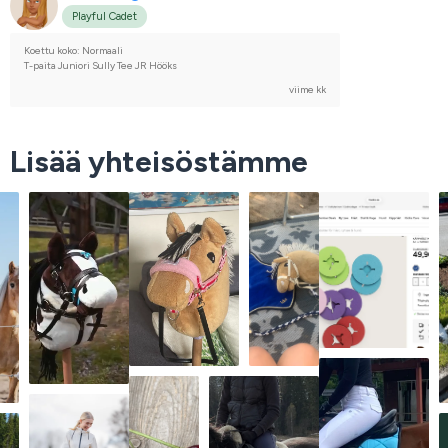
Playful Cadet
Koettu koko: Normaali
T-paita Juniori Sully Tee JR Hööks
viime kk
Lisää yhteisöstämme