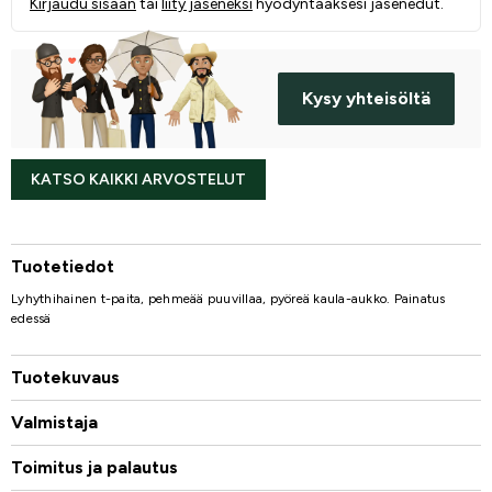
Kirjaudu sisään
tai
liity jäseneksi
hyödyntääksesi jäsenedut.
Kysy yhteisöltä
KATSO KAIKKI ARVOSTELUT
Tuotetiedot
Lyhythihainen t-paita, pehmeää puuvillaa, pyöreä kaula-aukko. Painatus
edessä
Tuotekuvaus
Valmistaja
Toimitus ja palautus