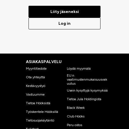
Liity jäseneksi
Log in
ASIAKASPALVELU
Myyntitiedote
Löydä myymälä
EU:n
Ota yhteyttä
vaatimustenmukaisuusvak
uutus
Kestävyystyö
Usein kysyttyjä kysymyksiä
Vastuumme
Tietoa Jula Holdingista
Tietoa Hööksistä
Black Week
Työskentele Hööksillä
Club Hööks
Tietosuojakäytäntö
Peru ostos
Evästeet