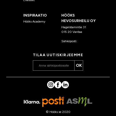
INSPIRAATIO
HÖÖKS
HEVOSURHEILU OY
Hööks Academy
Hagelstamintie 31
015 20 Vantaa
Sähköposti:
asiakaspalvelu
@hooks.fi
TILAA UUTISKIRJEEMME
OK
© Hööks.se 2020