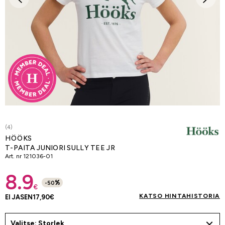
(4)
HÖÖKS
T-PAITA JUNIORI SULLY TEE JR
Art. nr
121036-01
8.9
%
-
50
€
KATSO HINTAHISTORIA
EI JÄSEN
17,90
€
Valitse: Storlek