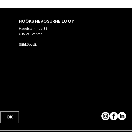
HÖÖKS HEVOSURHEILU OY
Hagelstamintie 31
015 20 Vantaa
Sähköposti:
asiakaspalvelu@hooks.fi
OK