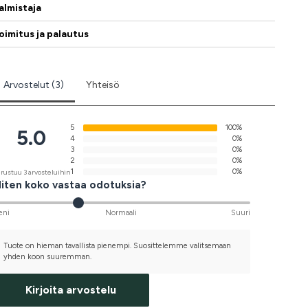
almistaja
oimitus ja palautus
Arvostelut (3)
Yhteisö
5
100%
5.0
4
0%
3
0%
2
0%
1
0%
rustuu 3 arvosteluihin
iten koko vastaa odotuksia?
eni
Normaali
Suuri
Tuote on hieman tavallista pienempi. Suosittelemme valitsemaan
yhden koon suuremman.
Kirjoita arvostelu