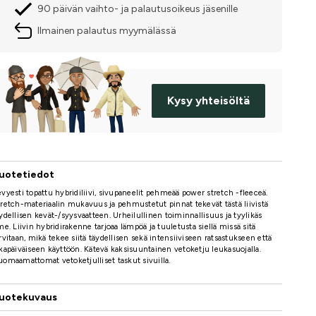
90 päivän vaihto- ja palautusoikeus jäsenille
Ilmainen palautus myymälässä
Kysy yhteisöltä
uotetiedot
vyesti topattu hybridiliivi, sivupaneelit pehmeää power stretch -fleeceä.
retch-materiaalin mukavuus ja pehmustetut pinnat tekevät tästä liivistä
ydellisen kevät-/syysvaatteen. Urheilullinen toiminnallisuus ja tyylikäs
me. Liivin hybridirakenne tarjoaa lämpöä ja tuuletusta siellä missä sitä
rvitaan, mikä tekee siitä täydellisen sekä intensiiviseen ratsastukseen että
kapäiväiseen käyttöön. Kätevä kaksisuuntainen vetoketju leukasuojalla.
omaamattomat vetoketjulliset taskut sivuilla.
uotekuvaus