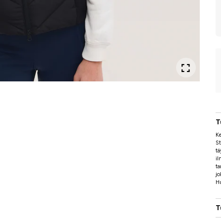
T
Ke
St
tä
il
ta
jo
Hu
T