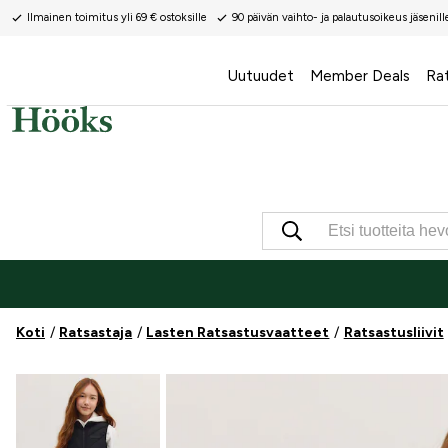
Ilmainen toimitus yli 69 € ostoksille
90 päivän vaihto- ja palautusoikeus jäsenill
Uutuudet
Member Deals
Ra
Koti
Ratsastaja
Lasten Ratsastusvaatteet
Ratsastusliivit