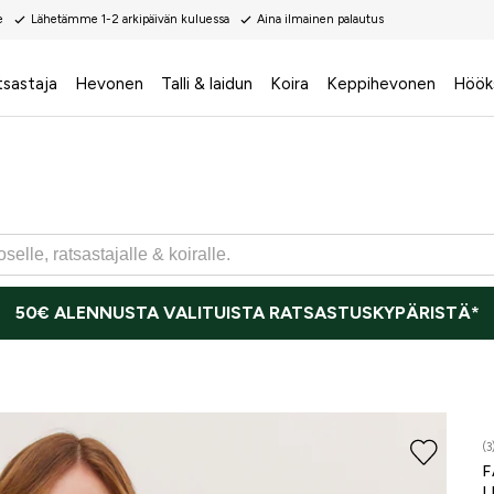
e
Lähetämme 1-2 arkipäivän kuluessa
Aina ilmainen palautus
tsastaja
Hevonen
Talli & laidun
Koira
Keppihevonen
Höök
50€ ALENNUSTA VALITUISTA RATSASTUSKYPÄRISTÄ*
(3
F
L