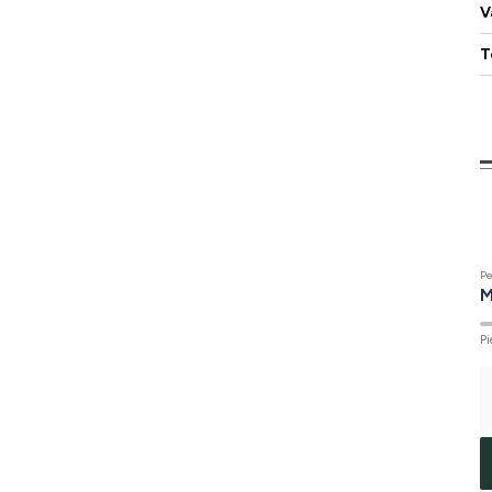
V
T
Pe
M
Pi