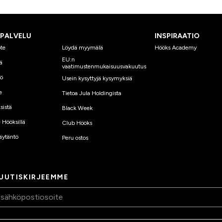
SPALVELU
INSPIRAATIO
te
Löydä myymälä
Hööks Academy
EU:n
ä
vaatimustenmukaisuusvakuutus
yö
Usein kysyttyjä kysymyksiä
e
Tietoa Jula Holdingista
sistä
Black Week
 Hööksillä
Club Hööks
äytäntö
Peru ostos
 UUTISKIRJEEMME