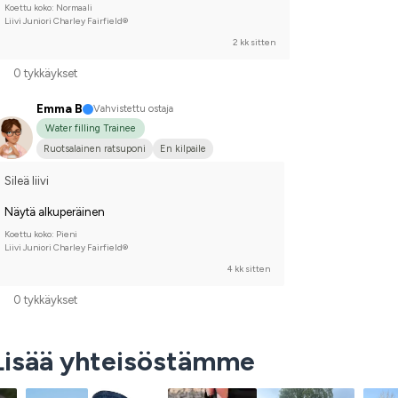
Koettu koko: Normaali
Liivi Juniori Charley Fairfield®
2 kk sitten
0 tykkäykset
Emma B
Vahvistettu ostaja
Water filling Trainee
Ruotsalainen ratsuponi
En kilpaile
Sileä liivi
Näytä alkuperäinen
Koettu koko: Pieni
Liivi Juniori Charley Fairfield®
4 kk sitten
0 tykkäykset
Lisää yhteisöstämme