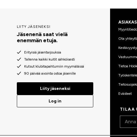
ASIAKA
LIITY JÄSENEKSI
Myyntitiedo
Jäsenenä saat vielä
Ota yhteytt
enemmän etuja.
Kestävyyst
Erityisiä jäsentarjouksia
Vastuumm
Tallenna kaikki kuitit sähköisesti
Tietoa Höök
Kutsut klubitapahtumiin myymälässä
90 päivää avointa ostoa jäsenille
Työskentele
Tietosuojak
Liity jäseneksi
Evästeet
Log in
TILAA