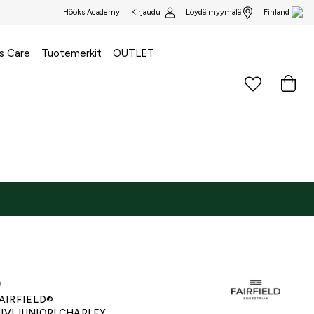
Kirjaudu
Löydä myymälä
Hööks Academy
Finland
s Care
Tuotemerkit
OUTLET
)
AIRFIELD®
IIVI JUNIORI CHARLEY