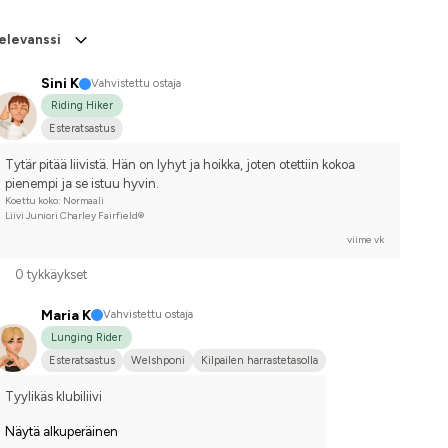
elevanssi
Sini K
Vahvistettu ostaja
Riding Hiker
Esteratsastus
Tytär pitää liivistä. Hän on lyhyt ja hoikka, joten otettiin kokoa 
pienempi ja se istuu hyvin.
Koettu koko: Normaali
Liivi Juniori Charley Fairfield®
viime vk
0 tykkäykset
Maria K
Vahvistettu ostaja
Lunging Rider
Esteratsastus
Welshponi
Kilpailen harrastetasolla
Tyylikäs klubiliivi
Näytä alkuperäinen