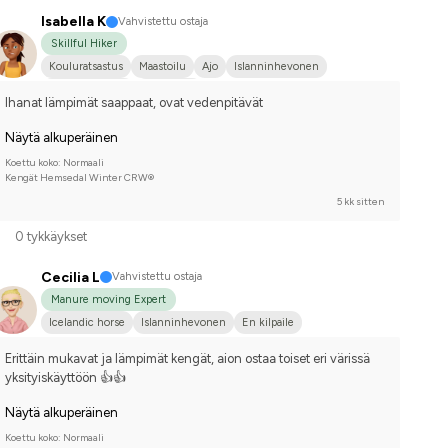
Isabella K
Vahvistettu ostaja
Skillful Hiker
Kouluratsastus
Maastoilu
Ajo
Islanninhevonen
Shetlanninponi
En kilpaile
Ihanat lämpimät saappaat, ovat vedenpitävät
Näytä alkuperäinen
Koettu koko: Normaali
Kengät Hemsedal Winter CRW®
5 kk sitten
0 tykkäykset
Cecilia L
Vahvistettu ostaja
Manure moving Expert
Icelandic horse
Islanninhevonen
En kilpaile
Erittäin mukavat ja lämpimät kengät, aion ostaa toiset eri värissä 
yksityiskäyttöön 👍👍
Näytä alkuperäinen
Koettu koko: Normaali