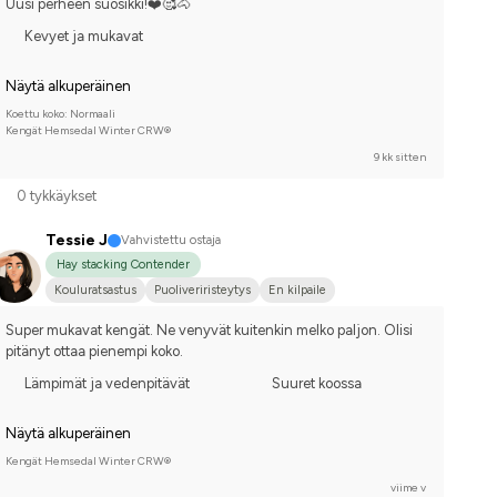
Uusi perheen suosikki!❤️🥰🐴
Kevyet ja mukavat
Näytä alkuperäinen
Koettu koko: Normaali
Kengät Hemsedal Winter CRW®
9 kk sitten
0 tykkäykset
Tessie J
Vahvistettu ostaja
Hay stacking Contender
Kouluratsastus
Puoliveriristeytys
En kilpaile
Super mukavat kengät. Ne venyvät kuitenkin melko paljon. Olisi 
pitänyt ottaa pienempi koko.
Lämpimät ja vedenpitävät
Suuret koossa
Näytä alkuperäinen
Kengät Hemsedal Winter CRW®
viime v