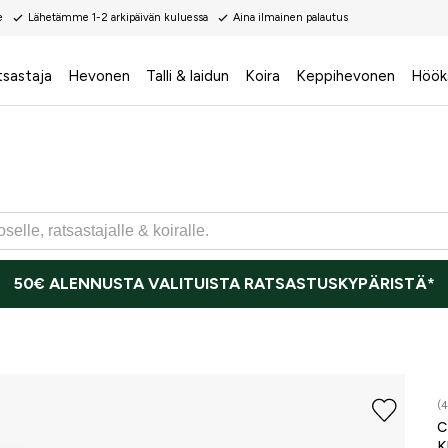
e
Lähetämme 1-2 arkipäivän kuluessa
Aina ilmainen palautus
tsastaja
Hevonen
Talli & laidun
Koira
Keppihevonen
Höök
50€ ALENNUSTA VALITUISTA RATSASTUSKYPÄRISTÄ*
(
K