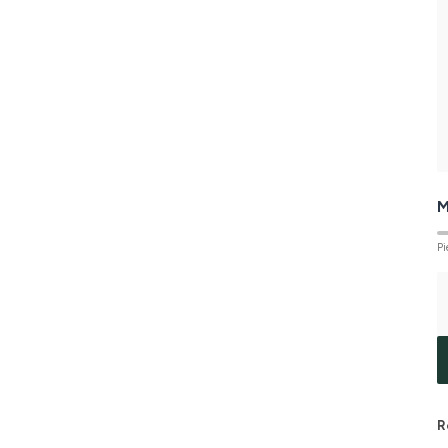
M
Pi
R