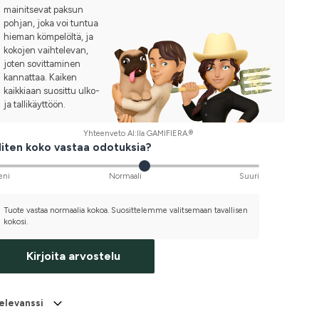
mainitsevat paksun
pohjan, joka voi tuntua
hieman kömpelöltä, ja
kokojen vaihtelevan,
joten sovittaminen
kannattaa. Kaiken
kaikkiaan suosittu ulko-
ja tallikäyttöön.
Yhteenveto AI:lla GAMIFIERA.®
iten koko vastaa odotuksia?
eni
Normaali
Suuri
Tuote vastaa normaalia kokoa. Suosittelemme valitsemaan tavallisen
kokosi.
Kirjoita arvostelu
elevanssi