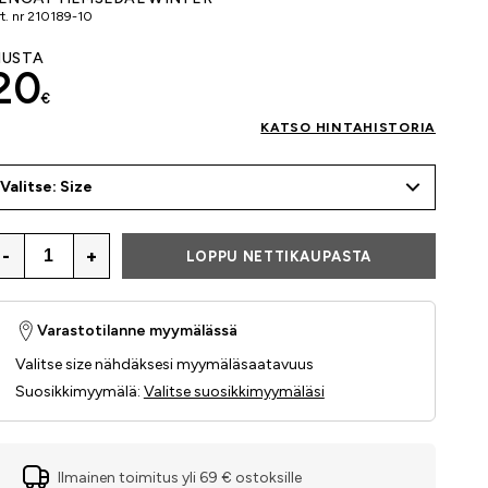
t. nr
210189-10
USTA
20
€
KATSO HINTAHISTORIA
Valitse: Size
-
+
LOPPU NETTIKAUPASTA
Varastotilanne myymälässä
Valitse size nähdäksesi myymäläsaatavuus
Suosikkimyymälä
:
Valitse suosikkimyymäläsi
Ilmainen toimitus yli 69 € ostoksille