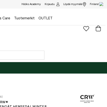
Kirjaudu
Löydä myymälä
Hööks Academy
Finland
s Care
Tuotemerkit
OUTLET
48)
CRW®
ENGÄT HEMSEDAL WINTER