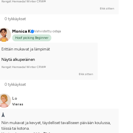
Kengät Hemsedal Winter CRW®
8 kk sitten
0 tykkäykset
Monica K
Vahvistettu ostaja
Hoof picking Beginner
Erittäin mukavat ja lämpimät
Näytä alkuperäinen
Kengät Hemsedal Winter CRW®
8 kk sitten
0 tykkäykset
Lo
Vieras
Å
Niin mukavat ja kevyet, täydelliset tavalliseen päivään koulussa, 
töissä tai kotona.