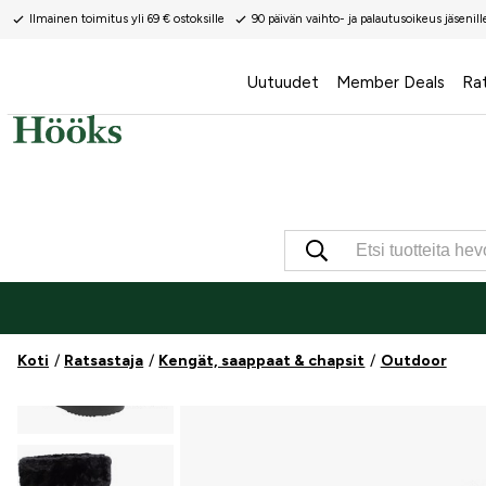
Ilmainen toimitus yli 69 € ostoksille
90 päivän vaihto- ja palautusoikeus jäsenill
Uutuudet
Member Deals
Ra
Koti
Ratsastaja
Kengät, saappaat & chapsit
Outdoor