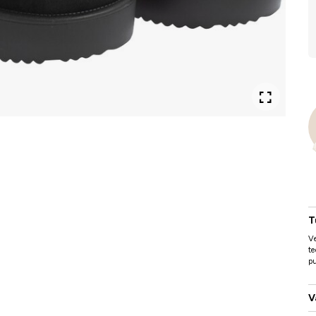
T
V
te
pu
V