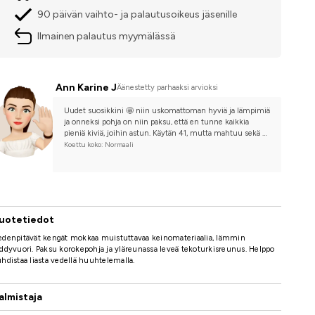
90 päivän vaihto- ja palautusoikeus jäsenille
Ilmainen palautus myymälässä
Ann Karine J
Äänestetty parhaaksi arvioksi
Uudet suosikkini 🤩 niin uskomattoman hyviä ja lämpimiä 
ja onneksi pohja on niin paksu, että en tunne kaikkia 
pieniä kiviä, joihin astun. Käytän 41, mutta mahtuu sekä 
tyttäreni 40:een että omaani 41👌
Koettu koko: Normaali
uotetiedot
edenpitävät kengät mokkaa muistuttavaa keinomateriaalia, lämmin
ddyvuori. Paksu korokepohja ja yläreunassa leveä tekoturkisreunus. Helppo
hdistaa liasta vedellä huuhtelemalla.
almistaja