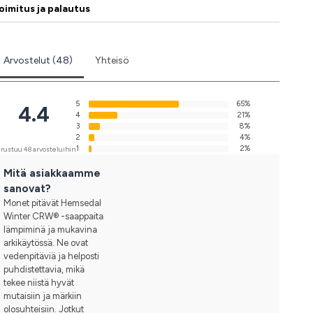
oimitus ja palautus
Arvostelut (48)
Yhteisö
5
65%
4.4
4
21%
3
8%
2
4%
1
2%
rustuu 48 arvosteluihin
Mitä asiakkaamme
sanovat?
Monet pitävät Hemsedal
Winter CRW® -saappaita
lämpiminä ja mukavina
arkikäytössä. Ne ovat
vedenpitäviä ja helposti
puhdistettavia, mikä
tekee niistä hyvät
mutaisiin ja märkiin
olosuhteisiin. Jotkut