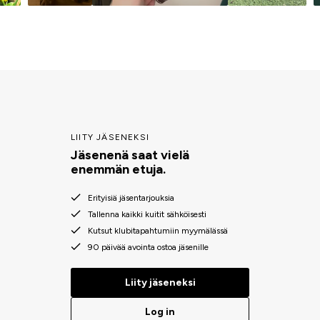
LIITY JÄSENEKSI
Jäsenenä saat vielä
enemmän etuja.
Erityisiä jäsentarjouksia
Tallenna kaikki kuitit sähköisesti
Kutsut klubitapahtumiin myymälässä
90 päivää avointa ostoa jäsenille
Liity jäseneksi
Log in