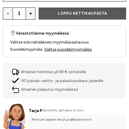
-
+
LOPPU NETTIKAUPASTA
Varastotilanne myymälässä
Valitse size nähdäksesi myymäläsaatavuus
Suosikkimyymälä
:
Valitse suosikkimyymäläsi
Ilmainen toimitus yli 69 € ostoksille
90 päivän vaihto- ja palautusoikeus jäsenille
Ilmainen palautus myymälässä
Tarja P
Äänestetty parhaaksi arvioksi
Pennulle sopivan kevyt ja säätövara hyvin.