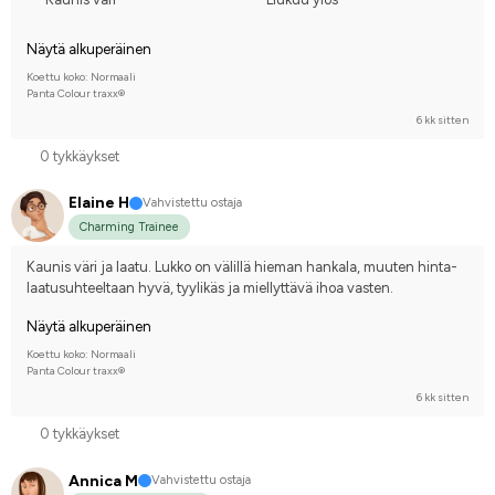
Näytä alkuperäinen
Koettu koko: Normaali
Panta Colour traxx®
6 kk sitten
0 tykkäykset
Elaine H
Vahvistettu ostaja
Charming Trainee
Kaunis väri ja laatu. Lukko on välillä hieman hankala, muuten hinta-
laatusuhteeltaan hyvä, tyylikäs ja miellyttävä ihoa vasten.
Näytä alkuperäinen
Koettu koko: Normaali
Panta Colour traxx®
6 kk sitten
0 tykkäykset
Annica M
Vahvistettu ostaja