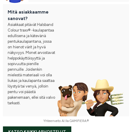
Mitä asiakkaamme
sanovat?
Asiakkaat pitävät Halsband
Colour traxx® -kaulapantaa
edullisena ja kätevänä
pentukaulapantana, jossa
on hienot värit ja hyvä
näkyvyys. Monet arvostavat
helppokäyttöisyyttä ja
sopivuutta pienille
pennuille. Joidenkin
mielestä materiaali voi olla
liukas ja kaulapanta saattaa
löystyä tai venyä, jolloin
pentu voi päästä
pakenemaan, ellei sitä valvo
tarkasti.
Yhteenveto AI:lla GAMIFIERA.®
KATSO KAIKKI ARVOSTELUT