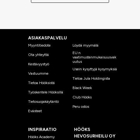
ASIAKASPALVELU
Myyntitiedote
Löydä myymälä
EU:n
Ota yhteyttä
vaatimustenmukaisuusvak
uutus
Kestävyystyö
Usein kysyttyjä kysymyksiä
Vastuumme
Tietoa Jula Holdingista
Tietoa Hööksistä
Black Week
Työskentele Hööksillä
Club Hööks
Tietosuojakäytäntö
Peru ostos
Evästeet
INSPIRAATIO
HÖÖKS
HEVOSURHEILU OY
Hööks Academy