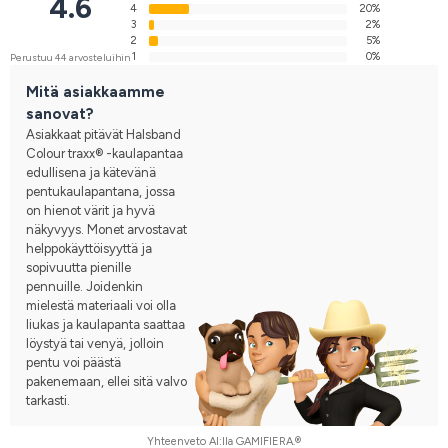
4.6
4
20%
3
2%
2
5%
1
0%
Perustuu 44 arvosteluihin
Mitä asiakkaamme
sanovat?
Asiakkaat pitävät Halsband
Colour traxx® -kaulapantaa
edullisena ja kätevänä
pentukaulapantana, jossa
on hienot värit ja hyvä
näkyvyys. Monet arvostavat
helppokäyttöisyyttä ja
sopivuutta pienille
pennuille. Joidenkin
mielestä materiaali voi olla
liukas ja kaulapanta saattaa
löystyä tai venyä, jolloin
pentu voi päästä
pakenemaan, ellei sitä valvo
tarkasti.
Yhteenveto AI:lla GAMIFIERA.®