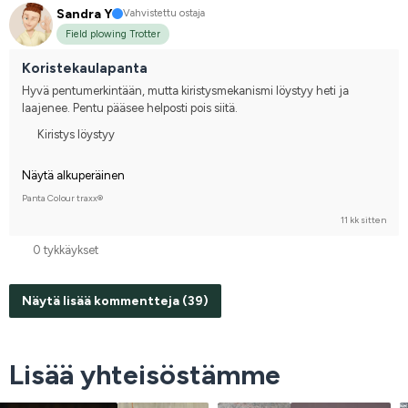
Sandra Y
Vahvistettu ostaja
Field plowing Trotter
Koristekaulapanta
Hyvä pentumerkintään, mutta kiristysmekanismi löystyy heti ja 
laajenee. Pentu pääsee helposti pois siitä.
Kiristys löystyy
Näytä alkuperäinen
Panta Colour traxx®
11 kk sitten
0 tykkäykset
Näytä lisää kommentteja (39)
Lisää yhteisöstämme