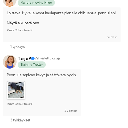
Manure moving Hiker
Loistava. Hyvä ja kevyt kaulapanta pienelle chihuahua-pennulleni.
Näytä alkuperäinen
Panta Colour traxx®
viime v
1 tykkäys
Tarja P
Vahvistettu ostaja
Training Trotter
Pennulle sopivan kevyt ja säätövara hyvin.
Panta Colour traxx®
2 v sitten
3 tykkäykset