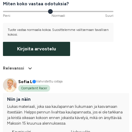
Miten koko vastaa odotuksia?
Pieni
Normaali
Suuri
Tuote vastaa normaalia kokoa. Suosittelemme valitsemaan tavallisen
kokosi.
Kirjoita arvostelu
Relevanssi
Sofia L
Vahvistettu ostaja
Competent Racer
Niin ja näin
Liukas materiaali, joka saa kaulapannan liukumaan ja kasvamaan 
itsestään. Helppo pennun livahtaa kaulapannasta, jos ei ole tarkkana 
ja kiristä oikeaan kokoon ennen jokaista kävelyä, mikä on ärsyttävää.
Maksoin 15 kruunua alennuksessa.
Kaunis väri
Liukuu ylös