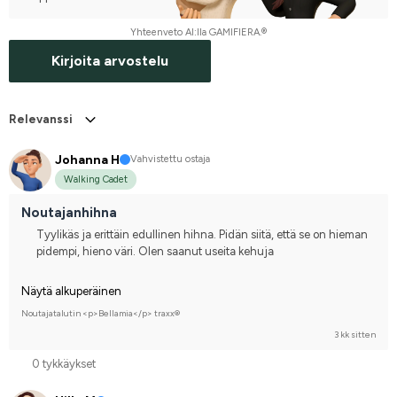
Yhteenveto AI:lla GAMIFIERA.®
Kirjoita arvostelu
Relevanssi
Johanna H
Vahvistettu ostaja
Walking Cadet
Noutajanhihna
Tyylikäs ja erittäin edullinen hihna. Pidän siitä, että se on hieman
pidempi, hieno väri. Olen saanut useita kehuja
Näytä alkuperäinen
Noutajatalutin <p>Bellamia</p> traxx®
3 kk sitten
0 tykkäykset