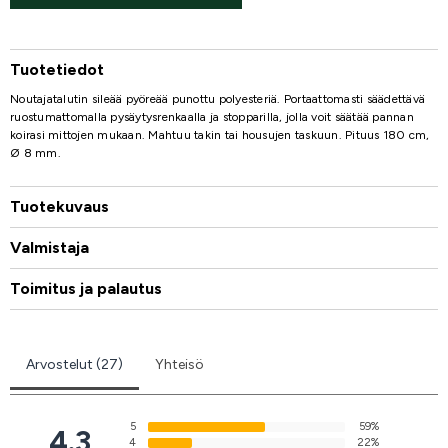
Tuotetiedot
Noutajatalutin sileää pyöreää punottu polyesteriä. Portaattomasti säädettävä
ruostumattomalla pysäytysrenkaalla ja stopparilla, jolla voit säätää pannan
koirasi mittojen mukaan. Mahtuu takin tai housujen taskuun. Pituus 180 cm,
Ø 8 mm.
Tuotekuvaus
Valmistaja
Toimitus ja palautus
Arvostelut (27)
Yhteisö
5
59%
4.3
4
22%