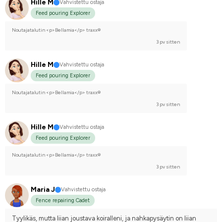
Hille M
Vahvistettu ostaja
Feed pouring Explorer
Noutajatalutin <p>Bellamia</p> traxx®
3 pv sitten
Hille M
Vahvistettu ostaja
Feed pouring Explorer
Noutajatalutin <p>Bellamia</p> traxx®
3 pv sitten
Hille M
Vahvistettu ostaja
Feed pouring Explorer
Noutajatalutin <p>Bellamia</p> traxx®
3 pv sitten
Maria J
Vahvistettu ostaja
Fence repairing Cadet
Tyylikäs, mutta liian joustava koiralleni, ja nahkapysäytin on liian 