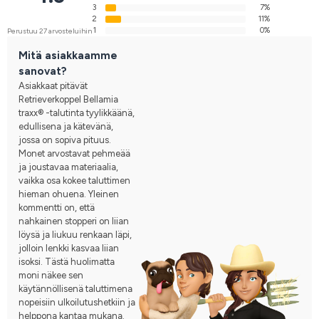
3
7%
2
11%
1
0%
Perustuu 27 arvosteluihin
Mitä asiakkaamme
sanovat?
Asiakkaat pitävät
Retrieverkoppel Bellamia
traxx® -talutinta tyylikkäänä,
edullisena ja kätevänä,
jossa on sopiva pituus.
Monet arvostavat pehmeää
ja joustavaa materiaalia,
vaikka osa kokee taluttimen
hieman ohuena. Yleinen
kommentti on, että
nahkainen stopperi on liian
löysä ja liukuu renkaan läpi,
jolloin lenkki kasvaa liian
isoksi. Tästä huolimatta
moni näkee sen
käytännöllisenä taluttimena
nopeisiin ulkoilutushetkiin ja
helppona kantaa mukana.