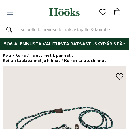
50€ ALENNUSTA VALITUISTA RATSASTUSKYPÄRISTÄ*
Koti
Koira
Taluttimet & pannat
Koiran kaulapannat ja hihnat
Koiran talutushihnat