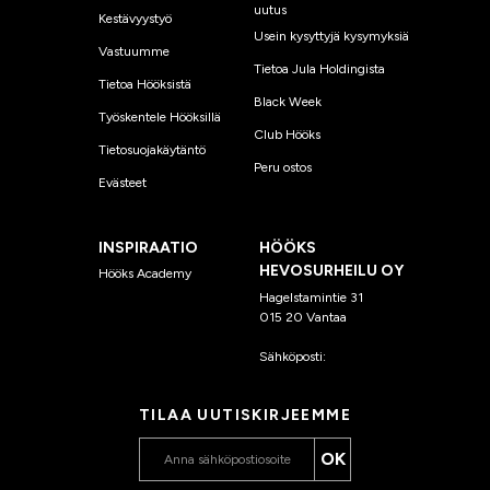
uutus
Kestävyystyö
Usein kysyttyjä kysymyksiä
Vastuumme
Tietoa Jula Holdingista
Tietoa Hööksistä
Black Week
Työskentele Hööksillä
Club Hööks
Tietosuojakäytäntö
Peru ostos
Evästeet
INSPIRAATIO
HÖÖKS
HEVOSURHEILU OY
Hööks Academy
Hagelstamintie 31
015 20 Vantaa
Sähköposti:
asiakaspalvelu
@hooks.fi
TILAA UUTISKIRJEEMME
OK