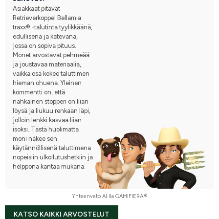
Asiakkaat pitävät
Retrieverkoppel Bellamia
traxx® -talutinta tyylikkäänä,
edullisena ja kätevänä,
jossa on sopiva pituus.
Monet arvostavat pehmeää
ja joustavaa materiaalia,
vaikka osa kokee taluttimen
hieman ohuena. Yleinen
kommentti on, että
nahkainen stopperi on liian
löysä ja liukuu renkaan läpi,
jolloin lenkki kasvaa liian
isoksi. Tästä huolimatta
moni näkee sen
käytännöllisenä taluttimena
nopeisiin ulkoilutushetkiin ja
helppona kantaa mukana.
Yhteenveto AI:lla GAMIFIERA.®
KATSO KAIKKI ARVOSTELUT