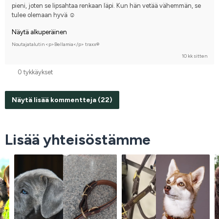
pieni, joten se lipsahtaa renkaan läpi. Kun hän vetää vähemmän, se 
tulee olemaan hyvä ☺️
Näytä alkuperäinen
Noutajatalutin <p>Bellamia</p> traxx®
10 kk sitten
0 tykkäykset
Näytä lisää kommentteja (22)
Lisää yhteisöstämme