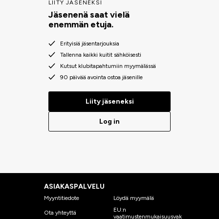
LIITY JÄSENEKSI
Jäsenenä saat vielä
enemmän etuja.
Erityisiä jäsentarjouksia
Tallenna kaikki kuitit sähköisesti
Kutsut klubitapahtumiin myymälässä
90 päivää avointa ostoa jäsenille
Liity jäseneksi
Log in
ASIAKASPALVELU
Myyntitiedote
Löydä myymälä
EU:n
Ota yhteyttä
vaatimustenmukaisuusvak