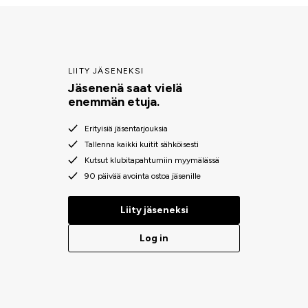
LIITY JÄSENEKSI
Jäsenenä saat vielä
enemmän etuja.
Erityisiä jäsentarjouksia
Tallenna kaikki kuitit sähköisesti
Kutsut klubitapahtumiin myymälässä
90 päivää avointa ostoa jäsenille
Liity jäseneksi
Log in