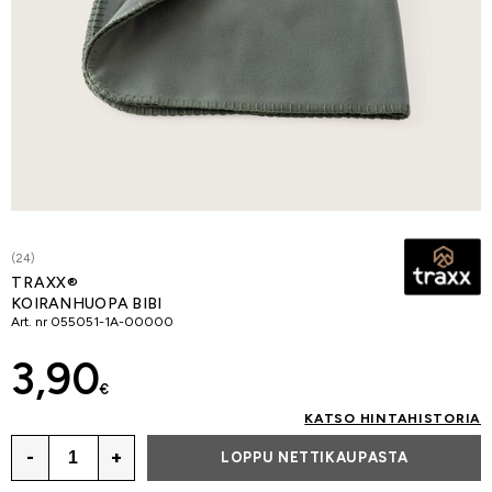
(24)
TRAXX®
KOIRANHUOPA BIBI
Art. nr
055051-1A-00000
3,90
€
KATSO HINTAHISTORIA
-
+
LOPPU NETTIKAUPASTA