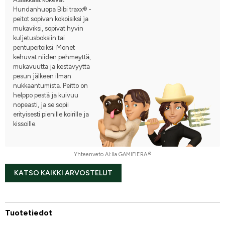
Hundanhuopa Bibi traxx® -
peitot sopivan kokoisiksi ja
mukaviksi, sopivat hyvin
kuljetusboksiin tai
pentupeitoiksi. Monet
kehuvat niiden pehmeyttä,
mukavuutta ja kestävyyttä
pesun jälkeen ilman
nukkaantumista. Peitto on
helppo pestä ja kuivuu
nopeasti, ja se sopii
erityisesti pienille koirille ja
kissoille.
Yhteenveto AI:lla GAMIFIERA.®
KATSO KAIKKI ARVOSTELUT
Tuotetiedot