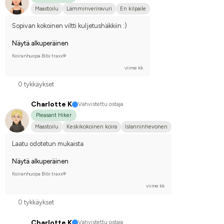
Maastoilu
Lämminveriravuri
En kilpaile
Sopivan kokoinen viltti kuljetushäkkiin :)
Näytä alkuperäinen
Koiranhuopa Bibi traxx®
viime kk
0 tykkäykset
Charlotte K
Vahvistettu ostaja
Pleasant Hiker
Maastoilu
Keskikokoinen koira
Islanninhevonen
Laatu odotetun mukaista
Näytä alkuperäinen
Koiranhuopa Bibi traxx®
viime kk
0 tykkäykset
Charlotte K
Vahvistettu ostaja