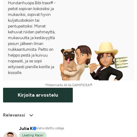
Hundanhuopa Bibi traxx® -
peitot sopivan kokoisiksi ja
mukaviksi, sopivat hyvin
kuljetusboksiin tai
pentupeitoiksi. Monet
kehuvat niiden pehmeyttä,
mukavuutta ja kestävyyttä
pesun jälkeen ilman
nukkaantumista. Peitto on
helppo pestä ja kuivuu
nopeasti, ja se sopii
erityisesti pienille koirille ja
kissoille.
Yhteenveto AI:lla GAMIFIERA.®
Kirjoita arvostelu
Relevanssi
Julia K
Vahvistettu ostaja
Leading Racer