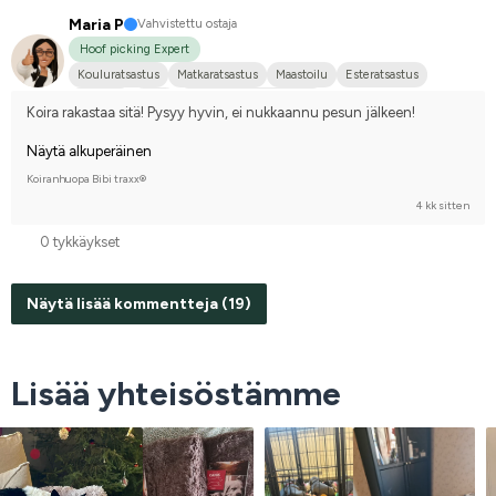
Maria P
Vahvistettu ostaja
Hoof picking Expert
Kouluratsastus
Matkaratsastus
Maastoilu
Esteratsastus
Iso koira
Arabi
Kilpailen harrastetasolla
Koira rakastaa sitä! Pysyy hyvin, ei nukkaannu pesun jälkeen!
Näytä alkuperäinen
Koiranhuopa Bibi traxx®
4 kk sitten
0 tykkäykset
Näytä lisää kommentteja (19)
Lisää yhteisöstämme