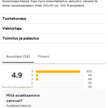
Koiranhuopa fleeceä. Sopii hyvin koiranhäkkeihin, sänkyihin, sohvalle tai
koiran suosikkipaikkaan. Mitat 100x70 cm. 100 % polyesteriä
Tuotekuvaus
Valmistaja
Toimitus ja palautus
Arvostelut (24)
Yhteisö
5
92%
4.9
4
4%
3
4%
2
0%
1
0%
Perustuu 24 arvosteluihin
Mitä asiakkaamme
sanovat?
Asiakkaat kokevat