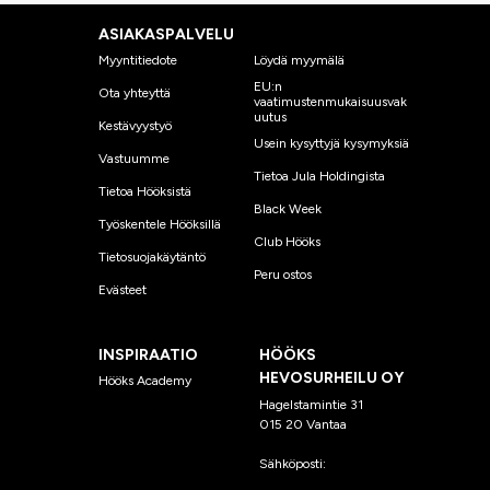
ASIAKASPALVELU
Myyntitiedote
Löydä myymälä
EU:n
Ota yhteyttä
vaatimustenmukaisuusvak
uutus
Kestävyystyö
Usein kysyttyjä kysymyksiä
Vastuumme
Tietoa Jula Holdingista
Tietoa Hööksistä
Black Week
Työskentele Hööksillä
Club Hööks
Tietosuojakäytäntö
Peru ostos
Evästeet
INSPIRAATIO
HÖÖKS
HEVOSURHEILU OY
Hööks Academy
Hagelstamintie 31
015 20 Vantaa
Sähköposti:
asiakaspalvelu
@hooks.fi