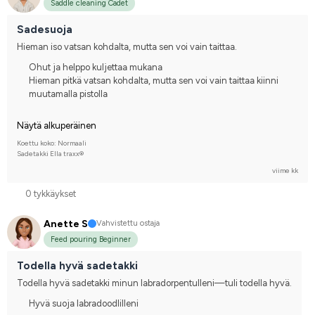
Saddle cleaning Cadet
Sadesuoja
Hieman iso vatsan kohdalta, mutta sen voi vain taittaa.
Ohut ja helppo kuljettaa mukana
Hieman pitkä vatsan kohdalta, mutta sen voi vain taittaa kiinni
muutamalla pistolla
Näytä alkuperäinen
Koettu koko: Normaali
Sadetakki Ella traxx®
viime kk
0 tykkäykset
Anette S
Vahvistettu ostaja
Feed pouring Beginner
Todella hyvä sadetakki
Todella hyvä sadetakki minun labradorpentulleni—tuli todella hyvä.
Hyvä suoja labradoodlilleni