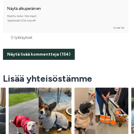
Näytä alkuperäinen
Koettu koko: Normaali
Sadetakki Ella traxx®
viime kk
0 tykkäykset
Näytä lisää kommentteja (154)
Lisää yhteisöstämme