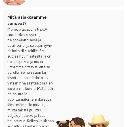
Mitä asiakkaamme
sanovat?
Monet pitävät Ella traxx®
sadetakkia kevyenä,
helppokäyttöisenä ja
edullisena, ja se sopii hyvin
eri kokoisille koirille. Se
suojaa hyvin sateelta ja on
helppo pukea ja riisua.
Jotkut mainitsevat, että se
voi olla hieman suuri tai
löysä kaulan kohdalta, ja
vatsahihna saattaa olla liian
iso pienille koirille. Materiaali
on ohutta ja
vuorittamatonta, mikä sopii
lämpimämmille päiville,
mutta takista puuttuu
valjaiden aukko ja lisää
heijastimia. Kaiken kaikkiaan
suosittu ja käytännöllinen