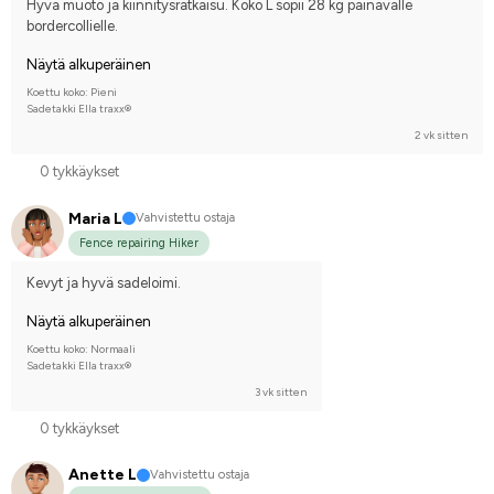
Hyvä muoto ja kiinnitysratkaisu. Koko L sopii 28 kg painavalle 
bordercollielle.
Näytä alkuperäinen
Koettu koko: Pieni
Sadetakki Ella traxx®
2 vk sitten
0 tykkäykset
Maria L
Vahvistettu ostaja
Fence repairing Hiker
Kevyt ja hyvä sadeloimi.
Näytä alkuperäinen
Koettu koko: Normaali
Sadetakki Ella traxx®
3 vk sitten
0 tykkäykset
Anette L
Vahvistettu ostaja