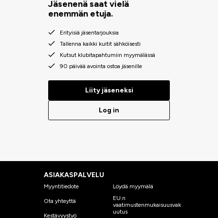
Jäsenenä saat vielä
enemmän etuja.
Erityisiä jäsentarjouksia
Tallenna kaikki kuitit sähköisesti
Kutsut klubitapahtumiin myymälässä
90 päivää avointa ostoa jäsenille
Liity jäseneksi
Log in
ASIAKASPALVELU
Myyntitiedote
Löydä myymälä
EU:n
Ota yhteyttä
vaatimustenmukaisuusvak
uutus
Kestävyystyö