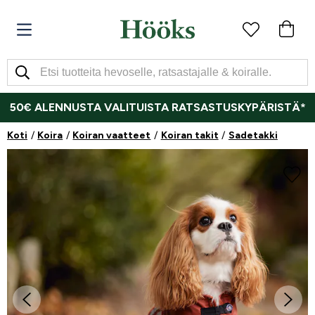
50€ ALENNUSTA VALITUISTA RATSASTUSKYPÄRISTÄ*
Koti
Koira
Koiran vaatteet
Koiran takit
Sadetakki