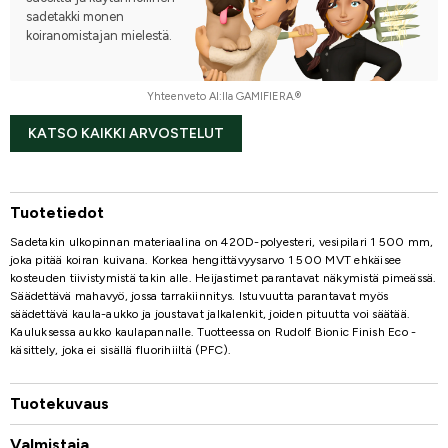
sadetakki monen
koiranomistajan mielestä.
Yhteenveto AI:lla GAMIFIERA.®
KATSO KAIKKI ARVOSTELUT
Tuotetiedot
Sadetakin ulkopinnan materiaalina on 420D-polyesteri, vesipilari 1 500 mm,
joka pitää koiran kuivana. Korkea hengittävyysarvo 1 500 MVT ehkäisee
kosteuden tiivistymistä takin alle. Heijastimet parantavat näkymistä pimeässä.
Säädettävä mahavyö, jossa tarrakiinnitys. Istuvuutta parantavat myös
säädettävä kaula-aukko ja joustavat jalkalenkit, joiden pituutta voi säätää.
Kauluksessa aukko kaulapannalle. Tuotteessa on Rudolf Bionic Finish Eco -
käsittely, joka ei sisällä fluorihiiltä (PFC).
Tuotekuvaus
Valmistaja