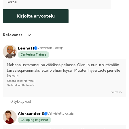
kokosi.
Kirjoita arvostelu
Relevanssi
Leena H
Vahvistettu ostaja
Cantering Trainee
Mahanalus tarranauha väärässä paikassa. Olen joutunut siirtämään 
tarraa sopivammaksi ettei ole liian löysä.  Muuten hyvä tuote pienelle 
koiralle
Koettu koko: Normaali
Sadetakki Ella traxx®
viime vk
0 tykkäykset
Aleksander S
Vahvistettu ostaja
Galloping Beginner