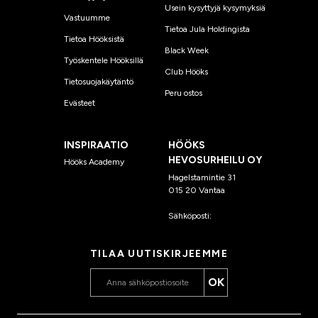
Usein kysyttyjä kysymyksiä
Vastuumme
Tietoa Jula Holdingista
Tietoa Hööksistä
Black Week
Työskentele Hööksillä
Club Hööks
Tietosuojakäytäntö
Peru ostos
Evästeet
INSPIRAATIO
HÖÖKS
HEVOSURHEILU OY
Hööks Academy
Hagelstamintie 31
015 20 Vantaa
Sähköposti:
asiakaspalvelu
@hooks.fi
TILAA UUTISKIRJEEMME
OK