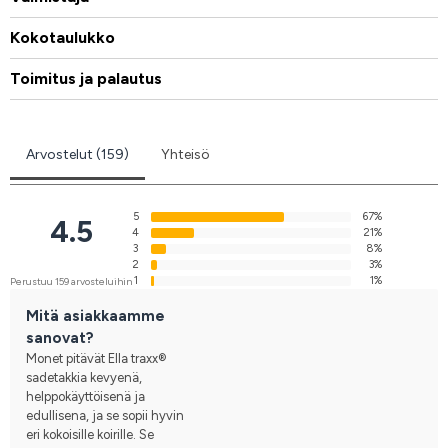
Kokotaulukko
Toimitus ja palautus
Arvostelut (159)
Yhteisö
5
67%
4.5
4
21%
3
8%
2
3%
1
1%
Perustuu 159 arvosteluihin
Mitä asiakkaamme
sanovat?
Monet pitävät Ella traxx®
sadetakkia kevyenä,
helppokäyttöisenä ja
edullisena, ja se sopii hyvin
eri kokoisille koirille. Se