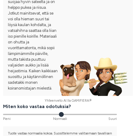
suojaa hyvin sateelta ja on
helppo pukea ja riisua.
Jotkut mainitsevat, että se
voi olla hieman suuri tai
löysä kaulan kohdalta, ja
vatsahihna saattaa olla liian
iso pienille koirille. Materiaali
on ohutta ja
vuorittamatonta, mikä sopii
lämpimämmille päiville,
mutta takista puuttuu
valjaiden aukko ja lisää
heijastimia. Kaiken kaikkiaan
suosittu ja käytännöllinen
sadetakki monen
koiranomistajan mielestä.
Yhteenveto AI:lla GAMIFIERA.®
Miten koko vastaa odotuksia?
Pieni
Normaali
Suuri
Tuote vastaa normaalia kokoa. Suosittelemme valitsemaan tavallisen