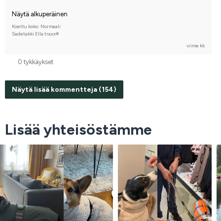
Näytä alkuperäinen
Koettu koko: Normaali
Sadetakki Ella traxx®
viime kk
0 tykkäykset
Näytä lisää kommentteja (154)
Lisää yhteisöstämme