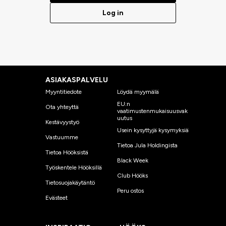
Log in
ASIAKASPALVELU
Myyntitiedote
Löydä myymälä
EU:n
Ota yhteyttä
vaatimustenmukaisuusvak
uutus
Kestävyystyö
Usein kysyttyjä kysymyksiä
Vastuumme
Tietoa Jula Holdingista
Tietoa Hööksistä
Black Week
Työskentele Hööksillä
Club Hööks
Tietosuojakäytäntö
Peru ostos
Evästeet