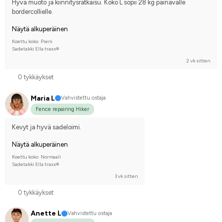
Hyvä muoto ja kiinnitysratkaisu. Koko L sopii 28 kg painavalle 
bordercollielle.
Näytä alkuperäinen
Koettu koko: Pieni
Sadetakki Ella traxx®
2 vk sitten
0 tykkäykset
Maria L
Vahvistettu ostaja
Fence repairing Hiker
Kevyt ja hyvä sadeloimi.
Näytä alkuperäinen
Koettu koko: Normaali
Sadetakki Ella traxx®
3 vk sitten
0 tykkäykset
Anette L
Vahvistettu ostaja