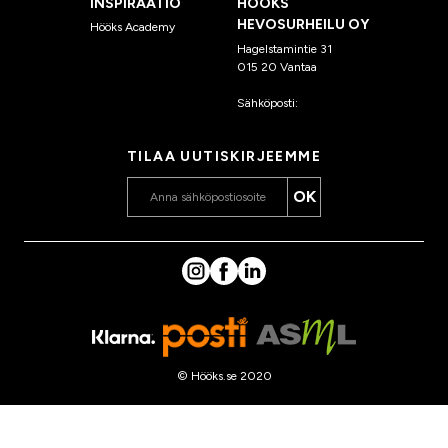
INSPIRAATIO
HÖÖKS
HEVOSURHEILU OY
Hööks Academy
Hagelstamintie 31
015 20 Vantaa
Sähköposti:
asiakaspalvelu
@hooks.fi
TILAA UUTISKIRJEEMME
OK
© Hööks.se 2020