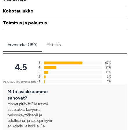
Kokotaulukko
Toimitus ja palautus
Arvostelut (159)
Yhteisö
5
67%
4.5
4
21%
3
8%
2
3%
1
1%
Perustuu 159 arvosteluihin
Mitä asiakkaamme
sanovat?
Monet pitävät Ella traxx®
sadetakkia kevyenä,
helppokäyttöisenä ja
edullisena, ja se sopii hyvin
eri kokoisille koirille. Se