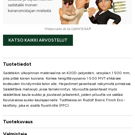
sadetakki monen
koiranomistajan mielestä.
Yhteenveto AI:lla GAMIFIERA.®
KATSO KAIKKI ARVOSTELUT
Tuotetiedot
Sadetakin ulkopinnan materiaalina on 420D-polyesteri, vesipilari 1 500 mm,
joka pitää koiran kuivana. Korkea hengittävyysarvo 1 500 MVT ehkäisee
kosteuden tiivistymistä takin alle. Heijastimet parantavat näkymistä pimeässä.
Säädettävä mahavyö, jossa tarrakiinnitys. Istuvuutta parantavat myös
säädettävä kaula-aukko ja joustavat jalkalenkit, joiden pituutta voi säätää.
Kauluksessa aukko kaulapannalle. Tuotteessa on Rudolf Bionic Finish Eco -
käsittely, joka ei sisällä fluorihiiltä (PFC).
Tuotekuvaus
Valmistaja