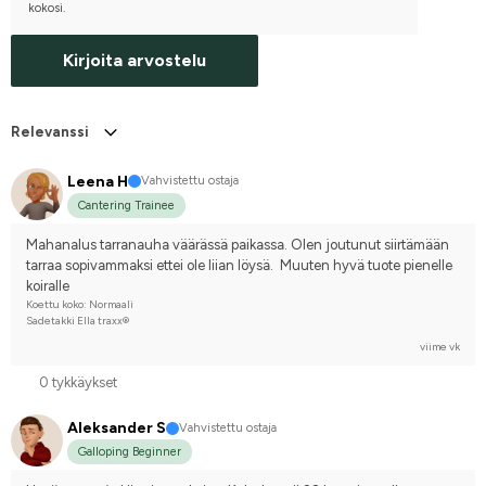
kokosi.
Kirjoita arvostelu
Relevanssi
Leena H
Vahvistettu ostaja
Cantering Trainee
Mahanalus tarranauha väärässä paikassa. Olen joutunut siirtämään 
tarraa sopivammaksi ettei ole liian löysä.  Muuten hyvä tuote pienelle 
koiralle
Koettu koko: Normaali
Sadetakki Ella traxx®
viime vk
0 tykkäykset
Aleksander S
Vahvistettu ostaja
Galloping Beginner