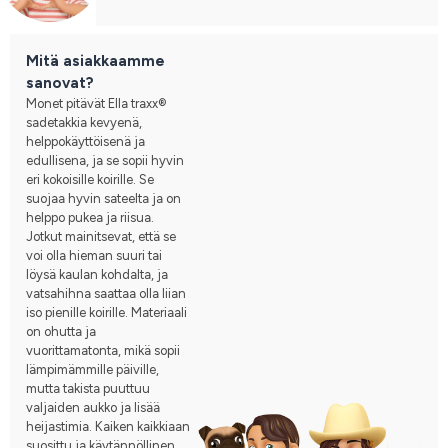
Mitä asiakkaamme
sanovat?
Monet pitävät Ella traxx®
sadetakkia kevyenä,
helppokäyttöisenä ja
edullisena, ja se sopii hyvin
eri kokoisille koirille. Se
suojaa hyvin sateelta ja on
helppo pukea ja riisua.
Jotkut mainitsevat, että se
voi olla hieman suuri tai
löysä kaulan kohdalta, ja
vatsahihna saattaa olla liian
iso pienille koirille. Materiaali
on ohutta ja
vuorittamatonta, mikä sopii
lämpimämmille päiville,
mutta takista puuttuu
valjaiden aukko ja lisää
heijastimia. Kaiken kaikkiaan
suosittu ja käytännöllinen