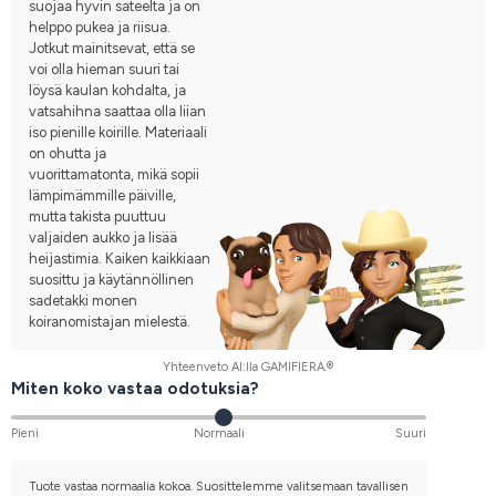
suojaa hyvin sateelta ja on
helppo pukea ja riisua.
Jotkut mainitsevat, että se
voi olla hieman suuri tai
löysä kaulan kohdalta, ja
vatsahihna saattaa olla liian
iso pienille koirille. Materiaali
on ohutta ja
vuorittamatonta, mikä sopii
lämpimämmille päiville,
mutta takista puuttuu
valjaiden aukko ja lisää
heijastimia. Kaiken kaikkiaan
suosittu ja käytännöllinen
sadetakki monen
koiranomistajan mielestä.
Yhteenveto AI:lla GAMIFIERA.®
Miten koko vastaa odotuksia?
Pieni
Normaali
Suuri
Tuote vastaa normaalia kokoa. Suosittelemme valitsemaan tavallisen