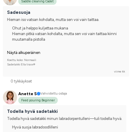
Saddle cleaning Cadet
Sadesuoja
Hieman iso vatsan kohdalta, mutta sen voi vain taittaa.
Ohut ja helppo kuljettaa mukana
Hieman pitkä vatsan kohdalta, mutta sen voi vain taittaa kiinni
muutamalla pistolla
Näytä alkuperäinen
Koettu koko: Normaali
Sadetakki Ella traxx®
viime kk
0 tykkäykset
Anette S
Vahvistettu ostaja
Feed pouring Beginner
Todella hyvä sadetakki
Todella hyvä sadetakki minun labradorpentulleni—tuli todella hyvä.
Hyvä suoja labradoodlilleni