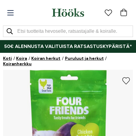
50€ ALENNUSTA VALITUISTA RATSASTUSKYPÄRISTÄ*
Koti
Koira
Koiran herkut
Puruluut ja herkut
Koiranherkku