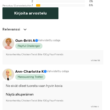
2
0%
1
8%
Perustuu 12 arvosteluihin
Kirjoita arvostelu
Relevanssi
Gun-Britt A
Vahvistettu ostaja
Playful Challenger
Koiranherkku Chicken Twist Bite 100 g FourFriends
viime kk
Ann-Charlotte K
Vahvistettu ostaja
Manouvering Trotter
Ne eivät olleet tuoreita vaan hyvin kovia
Näytä alkuperäinen
Koiranherkku Chicken Twist Bite 100 g FourFriends
viime v