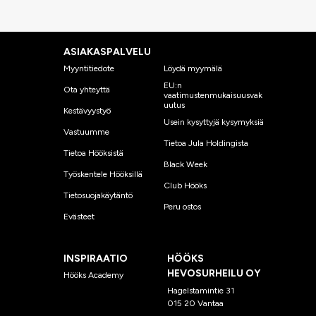
ASIAKASPALVELU
Myyntitiedote
Löydä myymälä
EU:n
Ota yhteyttä
vaatimustenmukaisuusvak
uutus
Kestävyystyö
Usein kysyttyjä kysymyksiä
Vastuumme
Tietoa Jula Holdingista
Tietoa Hööksistä
Black Week
Työskentele Hööksillä
Club Hööks
Tietosuojakäytäntö
Peru ostos
Evästeet
INSPIRAATIO
HÖÖKS
HEVOSURHEILU OY
Hööks Academy
Hagelstamintie 31
015 20 Vantaa