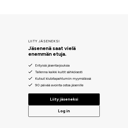
LIITY JÄSENEKSI
Jäsenenä saat vielä
enemmän etuja.
Erityisiä jäsentarjouksia
Tallenna kaikki kuitit sähköisesti
Kutsut klubitapahtumiin myymälässä
90 päivää avointa ostoa jäsenille
Liity jäseneksi
Log in