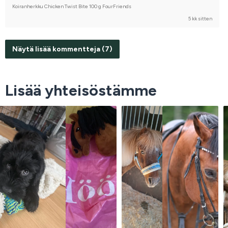
Koiranherkku Chicken Twist Bite 100 g FourFriends
5 kk sitten
Näytä lisää kommentteja (7)
Lisää yhteisöstämme