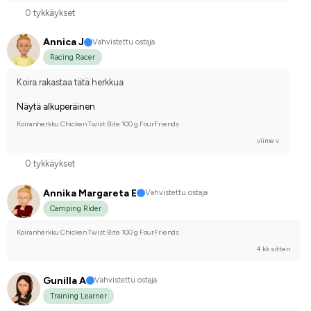
0 tykkäykset
Annica J
Vahvistettu ostaja
Racing Racer
Koira rakastaa tätä herkkua
Näytä alkuperäinen
Koiranherkku Chicken Twist Bite 100 g FourFriends
viime v
0 tykkäykset
Annika Margareta E
Vahvistettu ostaja
Camping Rider
Koiranherkku Chicken Twist Bite 100 g FourFriends
4 kk sitten
Gunilla A
Vahvistettu ostaja
Training Learner