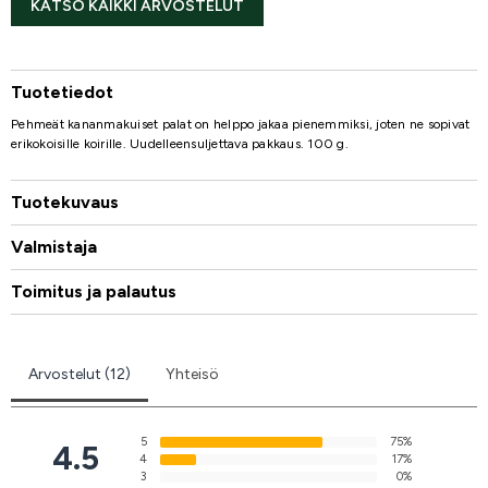
KATSO KAIKKI ARVOSTELUT
Tuotetiedot
Pehmeät kananmakuiset palat on helppo jakaa pienemmiksi, joten ne sopivat
erikokoisille koirille. Uudelleensuljettava pakkaus. 100 g.
Tuotekuvaus
Valmistaja
Toimitus ja palautus
Arvostelut (12)
Yhteisö
5
75%
4.5
4
17%
3
0%