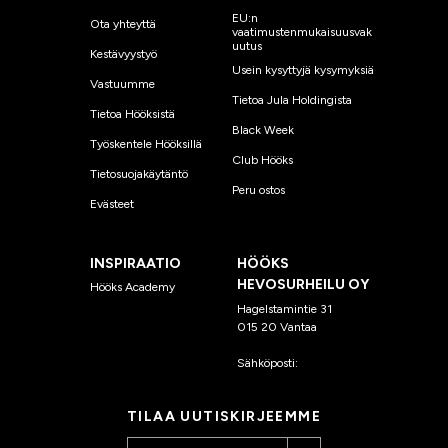
EU:n
Ota yhteyttä
vaatimustenmukaisuusvak
uutus
Kestävyystyö
Usein kysyttyjä kysymyksiä
Vastuumme
Tietoa Jula Holdingista
Tietoa Hööksistä
Black Week
Työskentele Hööksillä
Club Hööks
Tietosuojakäytäntö
Peru ostos
Evästeet
INSPIRAATIO
HÖÖKS
HEVOSURHEILU OY
Hööks Academy
Hagelstamintie 31
015 20 Vantaa
Sähköposti:
asiakaspalvelu
@hooks.fi
TILAA UUTISKIRJEEMME