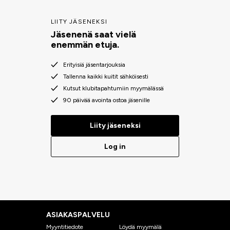
LIITY JÄSENEKSI
Jäsenenä saat vielä
enemmän etuja.
Erityisiä jäsentarjouksia
Tallenna kaikki kuitit sähköisesti
Kutsut klubitapahtumiin myymälässä
90 päivää avointa ostoa jäsenille
Liity jäseneksi
Log in
ASIAKASPALVELU
Myyntitiedote
Löydä myymälä