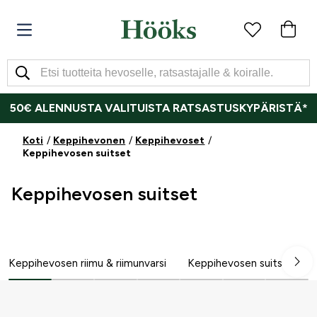
50€ ALENNUSTA VALITUISTA RATSASTUSKYPÄRISTÄ*
Koti
Keppihevonen
Keppihevoset
Keppihevosen suitset
Keppihevosen suitset
Keppihevosen riimu & riimunvarsi
Keppihevosen suitset