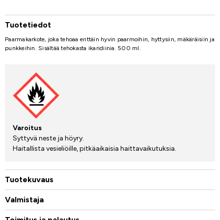
Tuotetiedot
Paarmakarkote, joka tehoaa erittäin hyvin paarmoihin, hyttysiin, mäkäräisiin ja
punkkeihin. Sisältää tehokasta ikaridiinia. 500 ml.
Varoitus
Syttyvä neste ja höyry.
Haitallista vesieliöille, pitkäaikaisia haittavaikutuksia.
Tuotekuvaus
Valmistaja
Toimitus ja palautus