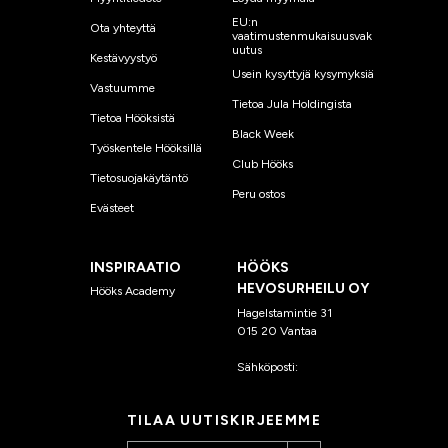
EU:n
Ota yhteyttä
vaatimustenmukaisuusvak
uutus
Kestävyystyö
Usein kysyttyjä kysymyksiä
Vastuumme
Tietoa Jula Holdingista
Tietoa Hööksistä
Black Week
Työskentele Hööksillä
Club Hööks
Tietosuojakäytäntö
Peru ostos
Evästeet
INSPIRAATIO
HÖÖKS
HEVOSURHEILU OY
Hööks Academy
Hagelstamintie 31
015 20 Vantaa
Sähköposti:
asiakaspalvelu
@hooks.fi
TILAA UUTISKIRJEEMME