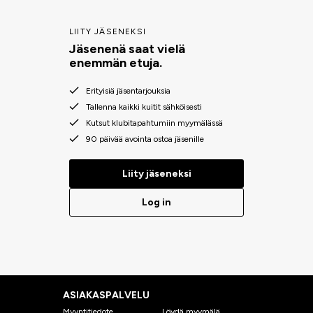
LIITY JÄSENEKSI
Jäsenenä saat vielä
enemmän etuja.
Erityisiä jäsentarjouksia
Tallenna kaikki kuitit sähköisesti
Kutsut klubitapahtumiin myymälässä
90 päivää avointa ostoa jäsenille
Liity jäseneksi
Log in
ASIAKASPALVELU
Myyntitiedote
Löydä myymälä