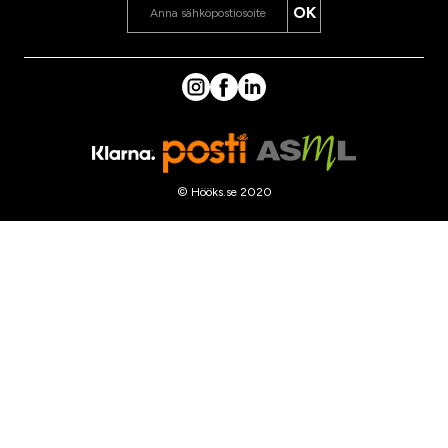
OK
© Hööks.se 2020