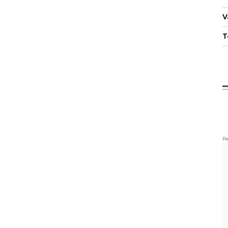
V
T
Pe