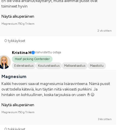
En ole vielä antanut/käyttänyt, mutta aiemmat pussit ovat 
toimineet hyvin
Näytä alkuperäinen
Magnesium 750 g Trikem
2 vk sitten
0 tykkäykset
Kristina H
Vahvistettu ostaja
Hoof picking Contender
Esteratsastus
Kouluratsastus
Matkaratsastus
Maastoilu
Keskikokoinen koira
Tanskalainen puoliverinen
Magnesium
Kilpailen harrastetasolla
Kaikki hevoseni saavat magnesiumia lisäravinteena. Nämä pussit 
ovat todella käteviä, kun täytän niitä vakioasti purkkiini. Ja 
hintakin on kohtuullinen, koska tarjouksia on usein 🤞😃
Näytä alkuperäinen
Magnesium 750 g Trikem
3 kk sitten
0 tykkäykset