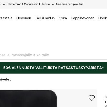
e
Lähetämme 1-2 arkipäivän kuluessa
Aina ilmainen palautus
tsastaja
Hevonen
Talli & laidun
Koira
Keppihevonen
Höök
50€ ALENNUSTA VALITUISTA RATSASTUSKYPÄRISTÄ*
nivelet
(5
T
M