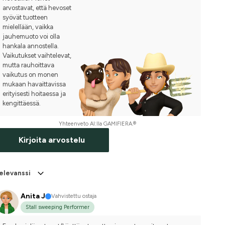
arvostavat, että hevoset
syövät tuotteen
mielellään, vaikka
jauhemuoto voi olla
hankala annostella.
Vaikutukset vaihtelevat,
mutta rauhoittava
vaikutus on monen
mukaan havaittavissa
erityisesti hoitaessa ja
kengittäessä.
Yhteenveto AI:lla GAMIFIERA.®
Kirjoita arvostelu
elevanssi
Anita J
Vahvistettu ostaja
Stall sweeping Performer