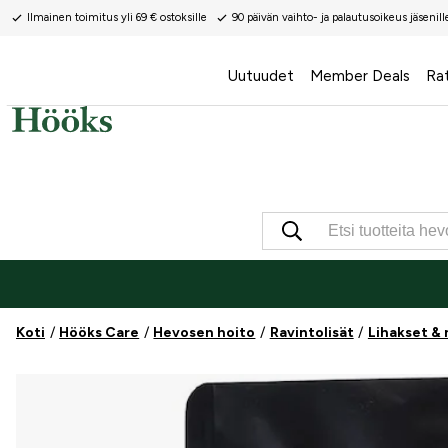
Ilmainen toimitus yli 69 € ostoksille
90 päivän vaihto- ja palautusoikeus jäsenill
Uutuudet
Member Deals
Ra
Koti
Hööks Care
Hevosen hoito
Ravintolisät
Lihakset & 