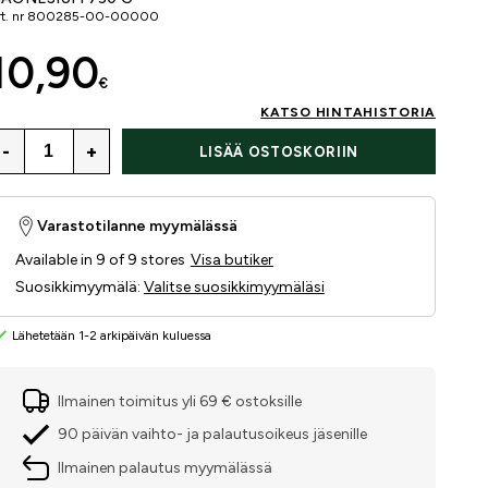
t. nr
800285-00-00000
10,90
€
KATSO HINTAHISTORIA
-
+
LISÄÄ OSTOSKORIIN
Varastotilanne myymälässä
Available in 9 of 9 stores
Visa butiker
Suosikkimyymälä
:
Valitse suosikkimyymäläsi
Lähetetään 1-2 arkipäivän kuluessa
Ilmainen toimitus yli 69 € ostoksille
90 päivän vaihto- ja palautusoikeus jäsenille
Ilmainen palautus myymälässä