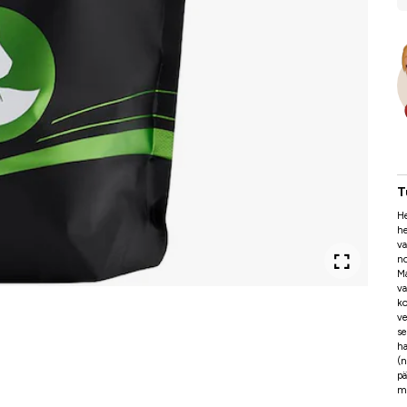
T
He
he
va
no
Ma
va
ko
ve
se
ha
(n
pä
m