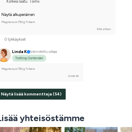
Korkea laatu. Toimii.
Näytä alkuperäinen
Magnesium 750 g Trikem
9 kk sitten
0 tykkäykset
Linda K
Vahvistettu ostaja
Trotting Contender
Magnesium 750 g Trikem
viime kk
Näytä lisää kommentteja (54)
Lisää yhteisöstämme