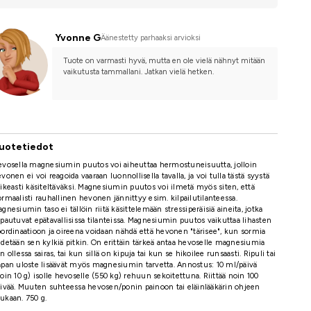
Yvonne G
Äänestetty parhaaksi arvioksi
Tuote on varmasti hyvä, mutta en ole vielä nähnyt mitään 
vaikutusta tammallani. Jatkan vielä hetken.
uotetiedot
vosella magnesiumin puutos voi aiheuttaa hermostuneisuutta, jolloin
vonen ei voi reagoida vaaraan luonnollisella tavalla, ja voi tulla tästä syystä
ikeasti käsiteltäväksi. Magnesiumin puutos voi ilmetä myös siten, että
rmaalisti rauhallinen hevonen jännittyy esim. kilpailutilanteessa.
gnesiumin taso ei tällöin riitä käsittelemään stressiperäisiä aineita, jotka
pautuvat epätavallisissa tilanteissa. Magnesiumin puutos vaikuttaa lihasten
ordinaatioon ja oireena voidaan nähdä että hevonen "tärisee", kun sormia
detään sen kylkiä pitkin. On erittäin tärkeä antaa hevoselle magnesiumia
n ollessa sairas, tai kun sillä on kipuja tai kun se hikoilee runsaasti. Ripuli tai
pan uloste lisäävät myös magnesiumin tarvetta. Annostus: 10 ml/päivä
oin 10 g) isolle hevoselle (550 kg) rehuun sekoitettuna. Riittää noin 100
ivää. Muuten suhteessa hevosen/ponin painoon tai eläinlääkärin ohjeen
ukaan. 750 g.