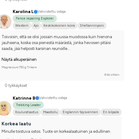
Karolina L
Vahvistettu ostaja
Fence repairing Explorer
Western
Ajo
Keskikokoinen koira
Shetlanninponi
Joku muu hevonen
En kilpaile
Toivoisin, että se olisi jossain muussa muodossa kuin hienona 
jauheena, koska osa pienestä määrästä, jonka hevosen pitäisi 
saada, jää helposti karsinan reunoille…
Näytä alkuperäinen
Magnesium 750 g Trikem
8 kk sitten
0 tykkäykset
Katrinne B
Vahvistettu ostaja
Trekking Leader
Kouluratsastus
Maastoilu
Englannin täysverinen
En kilpaile
Korkea laatu
Minulle toistuva ostos. Tuote on korkealaatuinen ja edullinen.