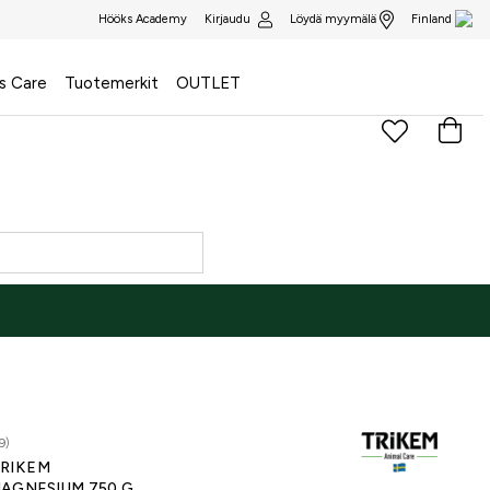
Kirjaudu
Löydä myymälä
Hööks Academy
Finland
s Care
Tuotemerkit
OUTLET
9)
RIKEM
AGNESIUM 750 G