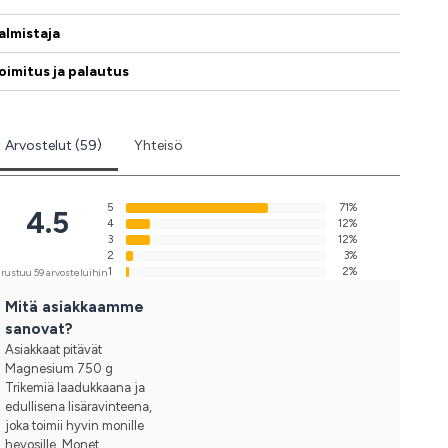
almistaja
oimitus ja palautus
Arvostelut (59)
Yhteisö
5
71%
4.5
4
12%
3
12%
2
3%
1
2%
rustuu 59 arvosteluihin
Mitä asiakkaamme
sanovat?
Asiakkaat pitävät
Magnesium 750 g
Trikemiä laadukkaana ja
edullisena lisäravinteena,
joka toimii hyvin monille
hevosille. Monet