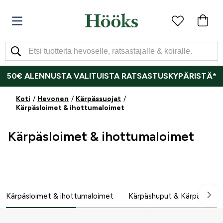
50€ ALENNUSTA VALITUISTA RATSASTUSKYPÄRISTÄ*
Koti
Hevonen
Kärpässuojat
​Kärpäsloimet & ihottumaloimet
​Kärpäsloimet & ihottumaloimet
​Kärpäsloimet & ihottumaloimet
Kärpäshuput & Kärpäsotsa