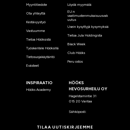
Myyntitiedote
Löydä myymälä
EU:n
Ota yhteyttä
vaatimustenmukaisuusvak
uutus
Kestävyystyö
Usein kysyttyjä kysymyksiä
Vastuumme
Tietoa Jula Holdingista
Tietoa Hööksistä
Black Week
Työskentele Hööksillä
Club Hööks
Tietosuojakäytäntö
Peru ostos
Evästeet
INSPIRAATIO
HÖÖKS
HEVOSURHEILU OY
Hööks Academy
Hagelstamintie 31
015 20 Vantaa
Sähköposti:
asiakaspalvelu
@hooks.fi
TILAA UUTISKIRJEEMME