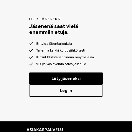
LIITY JÄSENEKSI
Jäsenenä saat vielä
enemmän etuja.
Erityisiä jäsentarjouksia
Tallenna kaikki kuitit sähköisesti
Kutsut klubitapahtumiin myymälässä
90 päivää avointa ostoa jäsenille
Liity jäseneksi
Log in
ASIAKASPALVELU