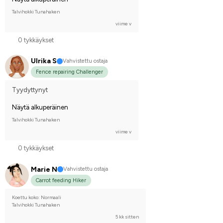
Talvihokki Tunahaken
viime v
0 tykkäykset
Ulrika S
Vahvistettu ostaja
Fence repairing Challenger
Tyydyttynyt
Näytä alkuperäinen
Talvihokki Tunahaken
viime v
0 tykkäykset
Marie N
Vahvistettu ostaja
Carrot feeding Hiker
Koettu koko: Normaali
Talvihokki Tunahaken
5 kk sitten