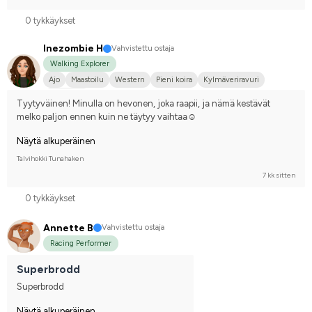
0 tykkäykset
Inezombie H
Vahvistettu ostaja
Walking Explorer
Ajo
Maastoilu
Western
Pieni koira
Kylmäveriravuri
En kilpaile
Tyytyväinen! Minulla on hevonen, joka raapii, ja nämä kestävät 
melko paljon ennen kuin ne täytyy vaihtaa☺️
Näytä alkuperäinen
Talvihokki Tunahaken
7 kk sitten
0 tykkäykset
Annette B
Vahvistettu ostaja
Racing Performer
Superbrodd
Superbrodd
Näytä alkuperäinen