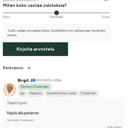
Perustuu 18 arvosteluihin
Miten koko vastaa odotuksia?
Pieni
Normaali
Suuri
Tuote vastaa normaalia kokoa. Suosittelemme valitsemaan tavallisen
kokosi.
Kirjoita arvostelu
Relevanssi
Birgit J
Vahvistettu ostaja
Glorious Challenger
Ajo
Maastoilu
Keskikokoinen koira
Friisiläinen
Puoliveriristeytys
En kilpaile
Toimii hyvin.
Näytä alkuperäinen
Talvihokki Tunahaken
6 kk sitten