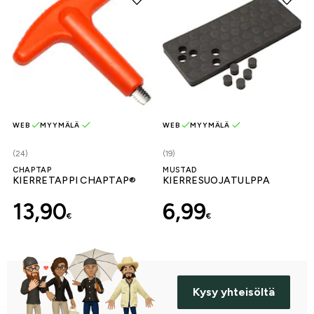
WEB
MYYMÄLÄ
WEB
MYYMÄLÄ
(24)
(19)
CHAPTAP
MUSTAD
KIERRETAPPI CHAPTAP®
KIERRESUOJATULPPA
13,90
6,99
€
€
Kysy yhteisöltä