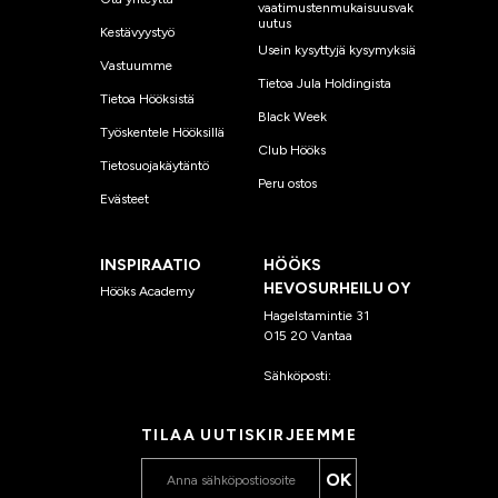
vaatimustenmukaisuusvak
uutus
Kestävyystyö
Usein kysyttyjä kysymyksiä
Vastuumme
Tietoa Jula Holdingista
Tietoa Hööksistä
Black Week
Työskentele Hööksillä
Club Hööks
Tietosuojakäytäntö
Peru ostos
Evästeet
INSPIRAATIO
HÖÖKS
HEVOSURHEILU OY
Hööks Academy
Hagelstamintie 31
015 20 Vantaa
Sähköposti:
asiakaspalvelu
@hooks.fi
TILAA UUTISKIRJEEMME
OK