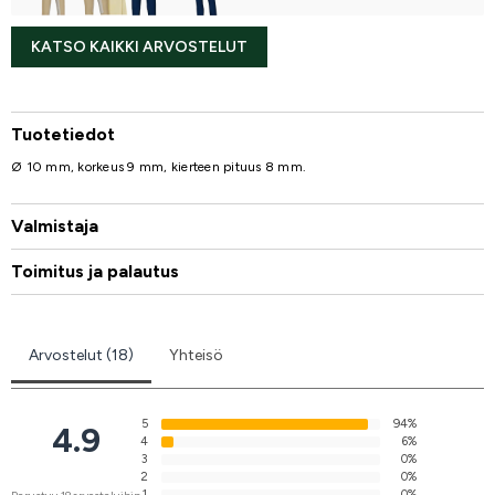
KATSO KAIKKI ARVOSTELUT
Tuotetiedot
Ø 10 mm, korkeus 9 mm, kierteen pituus 8 mm.
Valmistaja
Toimitus ja palautus
Arvostelut (18)
Yhteisö
5
94%
4.9
4
6%
3
0%
2
0%
1
0%