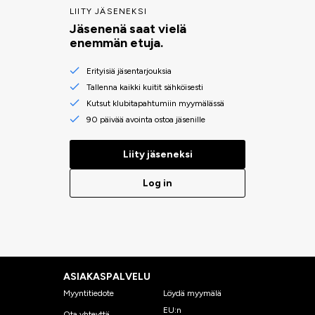
LIITY JÄSENEKSI
Jäsenenä saat vielä
enemmän etuja.
Erityisiä jäsentarjouksia
Tallenna kaikki kuitit sähköisesti
Kutsut klubitapahtumiin myymälässä
90 päivää avointa ostoa jäsenille
Liity jäseneksi
Log in
ASIAKASPALVELU
Myyntitiedote
Löydä myymälä
EU:n
Ota yhteyttä