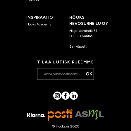
INSPIRAATIO
HÖÖKS
HEVOSURHEILU OY
Hööks Academy
Hagelstamintie 31
015 20 Vantaa
Sähköposti:
asiakaspalvelu
@hooks.fi
TILAA UUTISKIRJEEMME
OK
© Hööks.se 2020