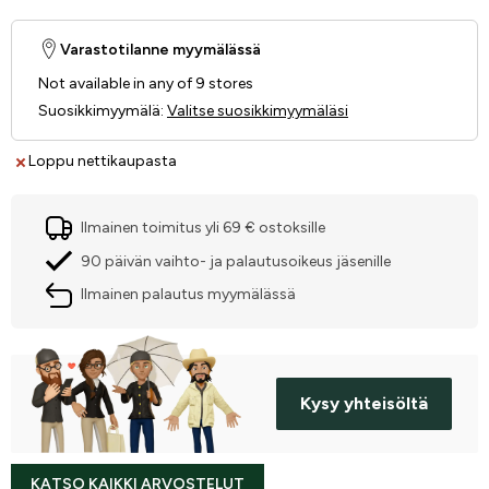
Varastotilanne myymälässä
Not available in any of 9 stores
Suosikkimyymälä
:
Valitse suosikkimyymäläsi
Loppu nettikaupasta
Ilmainen toimitus yli 69 € ostoksille
90 päivän vaihto- ja palautusoikeus jäsenille
Ilmainen palautus myymälässä
Kysy yhteisöltä
KATSO KAIKKI ARVOSTELUT