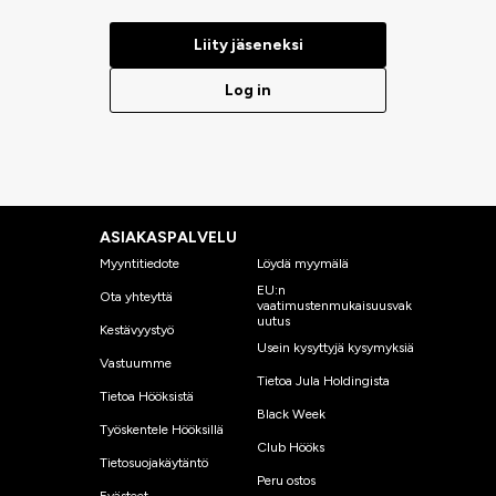
Liity jäseneksi
Log in
ASIAKASPALVELU
Myyntitiedote
Löydä myymälä
EU:n
Ota yhteyttä
vaatimustenmukaisuusvak
uutus
Kestävyystyö
Usein kysyttyjä kysymyksiä
Vastuumme
Tietoa Jula Holdingista
Tietoa Hööksistä
Black Week
Työskentele Hööksillä
Club Hööks
Tietosuojakäytäntö
Peru ostos
Evästeet