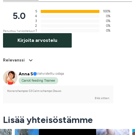
5
100%
5.0
4
0%
3
0%
2
0%
1
0%
Perustuu 1 arvosteluun
Kirjoita arvostelu
Relevanssi
Anna S
Vahvistettu ostaja
Carrot feeding Trainee
Koiranshampoo S3 Calm schampo Douxo
8 kk sitten
Lisää yhteisöstämme