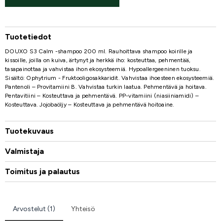
Tuotetiedot
DOUXO S3 Calm -shampoo 200 ml. Rauhoittava shampoo koirille ja
kissoille, joilla on kuiva, ärtynyt ja herkkä iho: kosteuttaa, pehmentää,
tasapainottaa ja vahvistaa ihon ekosysteemiä. Hypoallergeeninen tuoksu.
Sisältö: Ophytrium - Fruktooligosakkaridit. Vahvistaa ihoesteen ekosysteemiä.
Pantenoli – Provitamiini B. Vahvistaa turkin laatua. Pehmentävä ja hoitava.
Pentavitiini – Kosteuttava ja pehmentävä. PP-vitamiini (niasiiniamidi) –
Kosteuttava. Jojobaöljy – Kosteuttava ja pehmentävä hoitoaine.
Tuotekuvaus
Valmistaja
Toimitus ja palautus
Arvostelut (1)
Yhteisö