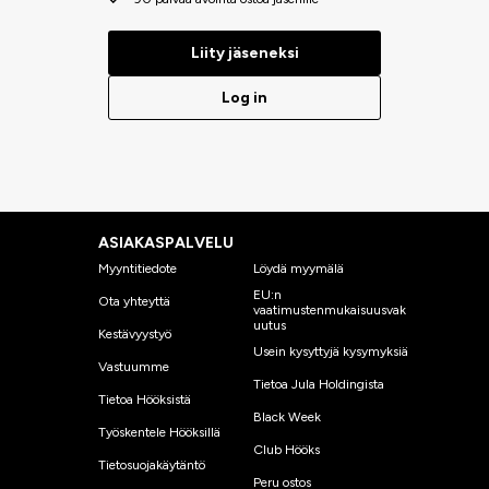
Liity jäseneksi
Log in
ASIAKASPALVELU
Myyntitiedote
Löydä myymälä
EU:n
Ota yhteyttä
vaatimustenmukaisuusvak
uutus
Kestävyystyö
Usein kysyttyjä kysymyksiä
Vastuumme
Tietoa Jula Holdingista
Tietoa Hööksistä
Black Week
Työskentele Hööksillä
Club Hööks
Tietosuojakäytäntö
Peru ostos