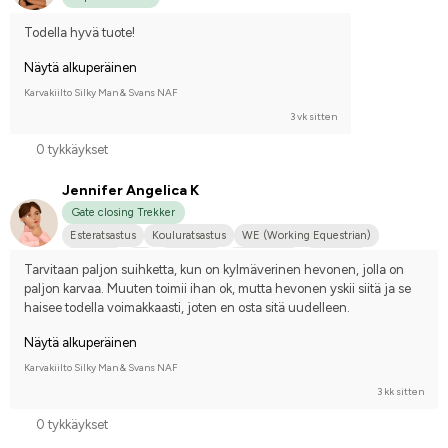
Todella hyvä tuote!
Näytä alkuperäinen
Karvakiilto Silky Man & Svans NAF
3 vk sitten
0 tykkäykset
Jennifer Angelica K
Gate closing Trekker
Esteratsastus
Kouluratsastus
WE (Working Equestrian)
Maastoilu
Ajo
Pieni koira
Irlannin Cob
En kilpaile
Tarvitaan paljon suihketta, kun on kylmäverinen hevonen, jolla on 
paljon karvaa. Muuten toimii ihan ok, mutta hevonen yskii siitä ja se 
haisee todella voimakkaasti, joten en osta sitä uudelleen.
Näytä alkuperäinen
Karvakiilto Silky Man & Svans NAF
3 kk sitten
0 tykkäykset