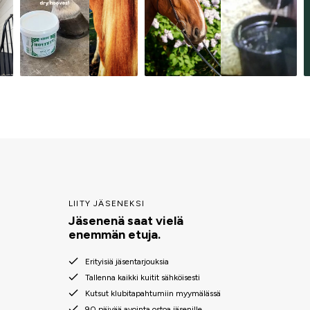
LIITY JÄSENEKSI
Jäsenenä saat vielä
enemmän etuja.
Erityisiä jäsentarjouksia
Tallenna kaikki kuitit sähköisesti
Kutsut klubitapahtumiin myymälässä
90 päivää avointa ostoa jäsenille