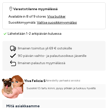
Varastotilanne myymälässä
Available in 8 of 9 stores
Visa butiker
Suosikkimyymälä
:
Valitse suosikkimyymäläsi
Lähetetään 1-2 arkipäivän kuluessa
Ilmainen toimitus yli 69 € ostoksille
90 päivän vaihto- ja palautusoikeus jäsenille
Ilmainen palautus myymälässä
Ylva Felicia S
Äänestetty parhaaksi arvioksi
Suosikki! Ei tartu kiinni, pysyy pitkään ja tuoksuu hyvältä.
Mitä asiakkaamme