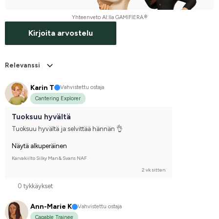
Yhteenveto AI:lla GAMIFIERA.®
Kirjoita arvostelu
Relevanssi
Karin T
Vahvistettu ostaja
Cantering Explorer
Tuoksuu hyvältä
Tuoksuu hyvältä ja selvittää hännän 👌
Näytä alkuperäinen
Karvakiilto Silky Man & Svans NAF
2 vk sitten
0 tykkäykset
Ann-Marie K
Vahvistettu ostaja
Capable Trainee