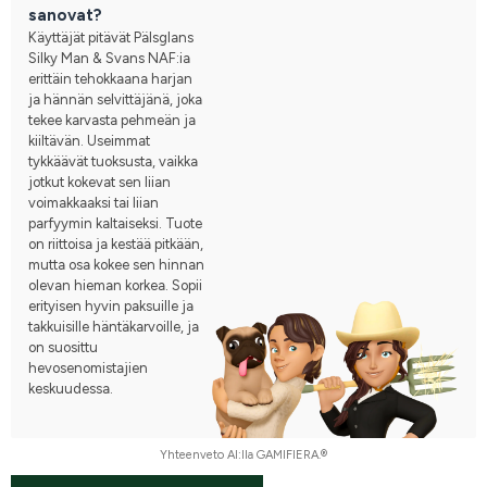
sanovat?
Käyttäjät pitävät Pälsglans
Silky Man & Svans NAF:ia
erittäin tehokkaana harjan
ja hännän selvittäjänä, joka
tekee karvasta pehmeän ja
kiiltävän. Useimmat
tykkäävät tuoksusta, vaikka
jotkut kokevat sen liian
voimakkaaksi tai liian
parfyymin kaltaiseksi. Tuote
on riittoisa ja kestää pitkään,
mutta osa kokee sen hinnan
olevan hieman korkea. Sopii
erityisen hyvin paksuille ja
takkuisille häntäkarvoille, ja
on suosittu
hevosenomistajien
keskuudessa.
Yhteenveto AI:lla GAMIFIERA.®