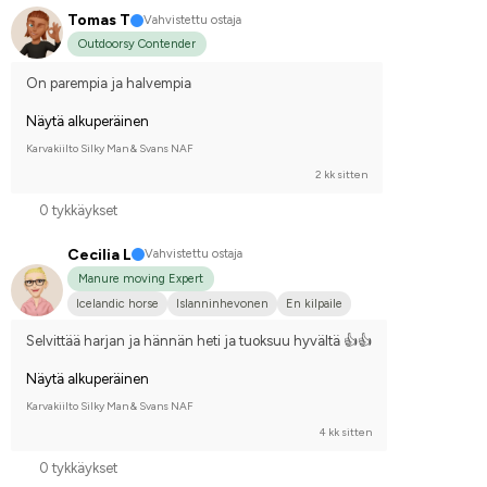
Tomas T
Vahvistettu ostaja
Outdoorsy Contender
On parempia ja halvempia
Näytä alkuperäinen
Karvakiilto Silky Man & Svans NAF
2 kk sitten
0 tykkäykset
Cecilia L
Vahvistettu ostaja
Manure moving Expert
Icelandic horse
Islanninhevonen
En kilpaile
Selvittää harjan ja hännän heti ja tuoksuu hyvältä 👍👍
Näytä alkuperäinen
Karvakiilto Silky Man & Svans NAF
4 kk sitten
0 tykkäykset