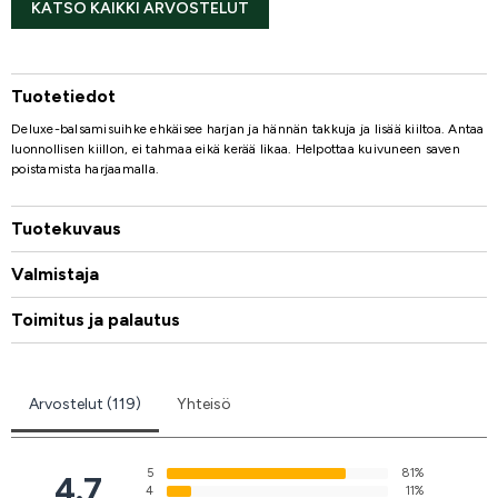
KATSO KAIKKI ARVOSTELUT
Tuotetiedot
Deluxe-balsamisuihke ehkäisee harjan ja hännän takkuja ja lisää kiiltoa. Antaa
luonnollisen kiillon, ei tahmaa eikä kerää likaa. Helpottaa kuivuneen saven
poistamista harjaamalla.
Tuotekuvaus
Valmistaja
Toimitus ja palautus
Arvostelut (119)
Yhteisö
5
81%
4.7
4
11%