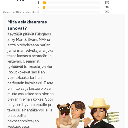
3
5%
2
3%
1
0%
Perustuu 119 arvosteluihin
Mitä asiakkaamme
sanovat?
Käyttäjät pitävät Pälsglans
Silky Man & Svans NAF:ia
erittäin tehokkaana harjan
ja hännän selvittäjänä, joka
tekee karvasta pehmeän ja
kiiltävän. Useimmat
tykkäävät tuoksusta, vaikka
jotkut kokevat sen liian
voimakkaaksi tai liian
parfyymin kaltaiseksi. Tuote
on riittoisa ja kestää pitkään,
mutta osa kokee sen hinnan
olevan hieman korkea. Sopii
erityisen hyvin paksuille ja
takkuisille häntäkarvoille, ja
on suosittu
hevosenomistajien
keskuudessa.