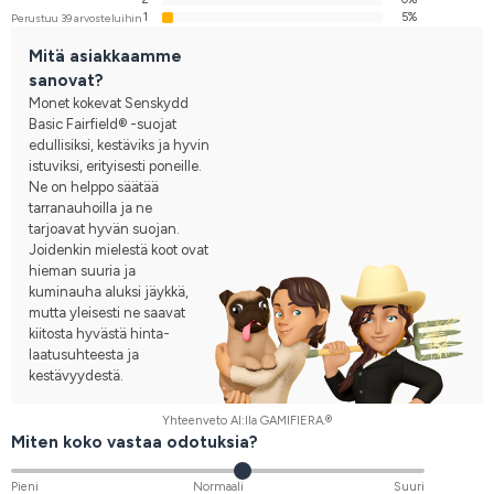
1
5%
Perustuu 39 arvosteluihin
Mitä asiakkaamme
sanovat?
Monet kokevat Senskydd
Basic Fairfield® -suojat
edullisiksi, kestäviks ja hyvin
istuviksi, erityisesti poneille.
Ne on helppo säätää
tarranauhoilla ja ne
tarjoavat hyvän suojan.
Joidenkin mielestä koot ovat
hieman suuria ja
kuminauha aluksi jäykkä,
mutta yleisesti ne saavat
kiitosta hyvästä hinta-
laatusuhteesta ja
kestävyydestä.
Yhteenveto AI:lla GAMIFIERA.®
Miten koko vastaa odotuksia?
Pieni
Normaali
Suuri