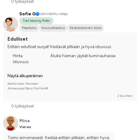
0 tykkäykset
Sofie G
Vahvistettu ostaja
Trail blazing Rider
Maastoilu
Kouluratsastus
Keskikokoinen koira
Lämminveriravuri
En kilpaile
Edulliset
Erittäin edulliset suojat! Kestävät pitkään ja hyvä istuvuus.
Hinta
Aluksi hieman jäykät kuminauhassa.
Istuvuus
Näytä alkuperäinen
Koettu koko: Normaali
Jännesuojat Basic Fairfield®
2 kk sitten
0 tykkäykset
Mina
Vieras
Toimii erinomaisesti. Kestää erittäin pitkään, erittäin hyvä.