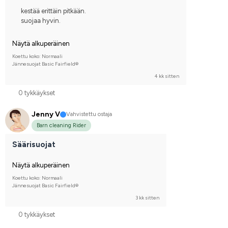
kestää erittäin pitkään.
suojaa hyvin.
Näytä alkuperäinen
Koettu koko: Normaali
Jännesuojat Basic Fairfield®
4 kk sitten
0 tykkäykset
Jenny V
Vahvistettu ostaja
Barn cleaning Rider
Säärisuojat
Näytä alkuperäinen
Koettu koko: Normaali
Jännesuojat Basic Fairfield®
3 kk sitten
0 tykkäykset