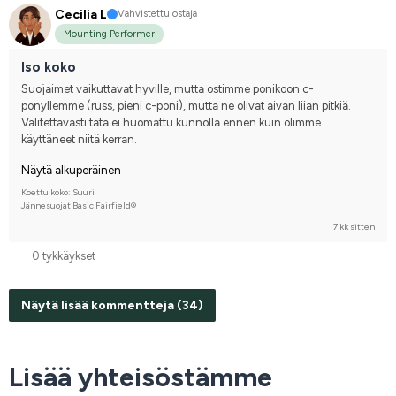
Cecilia L
Vahvistettu ostaja
Mounting Performer
Iso koko
Suojaimet vaikuttavat hyville, mutta ostimme ponikoon c-
ponyllemme (russ, pieni c-poni), mutta ne olivat aivan liian pitkiä. 
Valitettavasti tätä ei huomattu kunnolla ennen kuin olimme 
käyttäneet niitä kerran.
Näytä alkuperäinen
Koettu koko: Suuri
Jännesuojat Basic Fairfield®
7 kk sitten
0 tykkäykset
Näytä lisää kommentteja (34)
Lisää yhteisöstämme