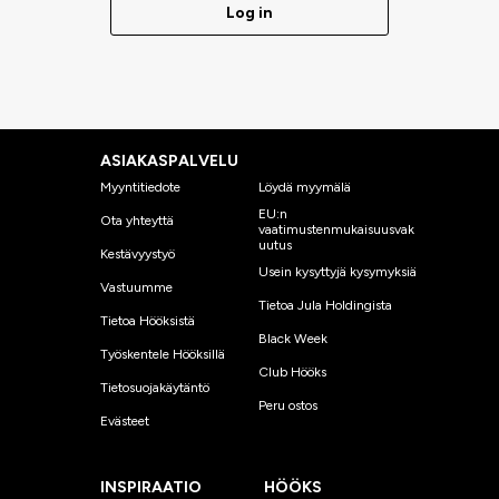
Log in
ASIAKASPALVELU
Myyntitiedote
Löydä myymälä
EU:n
Ota yhteyttä
vaatimustenmukaisuusvak
uutus
Kestävyystyö
Usein kysyttyjä kysymyksiä
Vastuumme
Tietoa Jula Holdingista
Tietoa Hööksistä
Black Week
Työskentele Hööksillä
Club Hööks
Tietosuojakäytäntö
Peru ostos
Evästeet
INSPIRAATIO
HÖÖKS