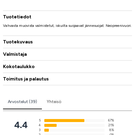
Tuotetiedot
Vahvasta muovista valmistetut, iskuilta suojaavat jännesuojat. Neopreenivuori.
Tuotekuvaus
Valmistaja
Kokotaulukko
Toimitus ja palautus
Arvostelut (39)
Yhteisö
5
67%
4.4
4
21%
3
8%
2
0%