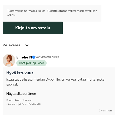
Tuote vastaa normaalia kokoa. Suosittelemme valitsemaan tavallisen
kokosi.
Kirjoita arvostelu
Relevanssi
Emelie N
Vahvistettu ostaja
Hoof picking Racer
Hyvä istuvuus
Istuu täydellisesti meidän D-ponille, on vaikea löytää muita, jotka 
sopivat.
Näytä alkuperäinen
Koettu koko: Normaali
Jännesuojat Basic Fairfield®
2 vk sitten