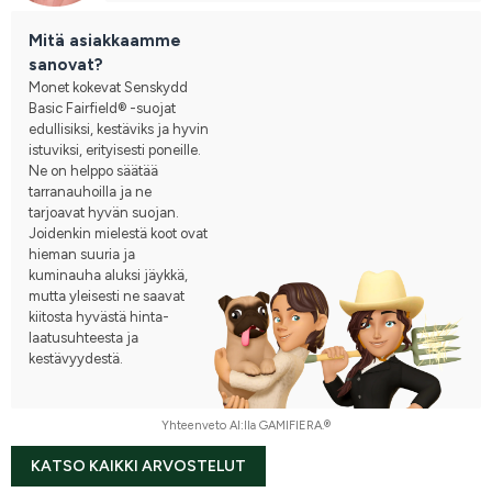
Mitä asiakkaamme
sanovat?
Monet kokevat Senskydd
Basic Fairfield® -suojat
edullisiksi, kestäviks ja hyvin
istuviksi, erityisesti poneille.
Ne on helppo säätää
tarranauhoilla ja ne
tarjoavat hyvän suojan.
Joidenkin mielestä koot ovat
hieman suuria ja
kuminauha aluksi jäykkä,
mutta yleisesti ne saavat
kiitosta hyvästä hinta-
laatusuhteesta ja
kestävyydestä.
Yhteenveto AI:lla GAMIFIERA.®
KATSO KAIKKI ARVOSTELUT