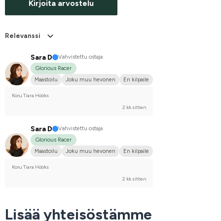
Kirjoita arvostelu
Relevanssi
Sara D
Vahvistettu ostaja
Glorious Racer
Maastoilu
Joku muu hevonen
En kilpaile
Koru Tiara Hööks
2 kk sitten
Sara D
Vahvistettu ostaja
Glorious Racer
Maastoilu
Joku muu hevonen
En kilpaile
Koru Tiara Hööks
2 kk sitten
Lisää yhteisöstämme