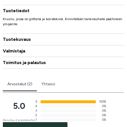
Tuotetiedot
Kruunu, jossa on glitteriä ja koristekiviä. Kiinnitetään tarranauhalla päähineen
ympärille.
Tuotekuvaus
Valmistaja
Toimitus ja palautus
Arvostelut (2)
Yhteisö
5
100%
5.0
4
0%
3
0%
2
0%
1
0%
Perustuu 2 arvosteluihin