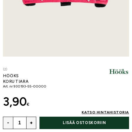
(2)
HÖÖKS
KORU TIARA
Art. nr
930193-55-00000
3,90
€
KATSO HINTAHISTORIA
-
+
LISÄÄ OSTOSKORIIN