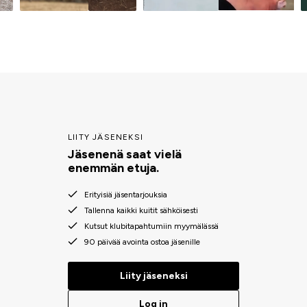
LIITY JÄSENEKSI
Jäsenenä saat vielä
enemmän etuja.
Erityisiä jäsentarjouksia
Tallenna kaikki kuitit sähköisesti
Kutsut klubitapahtumiin myymälässä
90 päivää avointa ostoa jäsenille
Liity jäseneksi
Log in