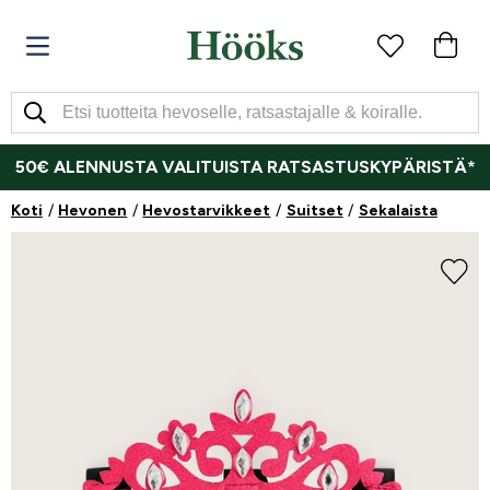
50€ ALENNUSTA VALITUISTA RATSASTUSKYPÄRISTÄ*
Koti
Hevonen
Hevostarvikkeet
Suitset
Sekalaista