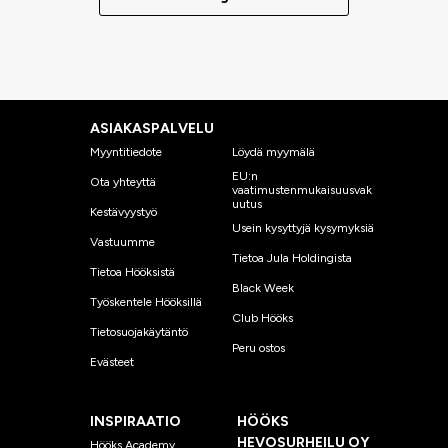
ASIAKASPALVELU
Myyntitiedote
Löydä myymälä
EU:n
Ota yhteyttä
vaatimustenmukaisuusvak
uutus
Kestävyystyö
Usein kysyttyjä kysymyksiä
Vastuumme
Tietoa Jula Holdingista
Tietoa Hööksistä
Black Week
Työskentele Hööksillä
Club Hööks
Tietosuojakäytäntö
Peru ostos
Evästeet
INSPIRAATIO
HÖÖKS
HEVOSURHEILU OY
Hööks Academy