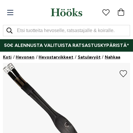
50€ ALENNUSTA VALITUISTA RATSASTUSKYPÄRISTÄ*
Koti
Hevonen
Hevostarvikkeet
Satulavyöt
Nahkaa