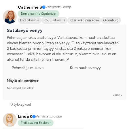
Catherine S
Vahvistettu ostaja
Barn cleaning Contender
Esteratsastus
Kouluratsastus
Keskikokoinen koira
Oldenburg
Kilpailen harrastetasolla
Satulavyö venyy
Pehmeä ja mukava satulavyö. Valitettavasti kuminauha vaikuttaa 
olevan hieman huono, joten se venyy. Olen käyttänyt satulavyötäni 
2 kuukautta ja minun täytyy kiristää sitä 2 reikää enemmän kuin 
ostaessani - eikä, hevonen ei ole laihtunut, pikemminkin laidun on 
alkanut tehdä siitä hieman lihavan. :P
Pehmeä ja mukava
Kuminauha venyy
Näytä alkuperäinen
Nahkavyö Fairfield®
viime v
0 tykkäykset
Linda K
Vahvistettu ostaja
Trail blazing Explorer