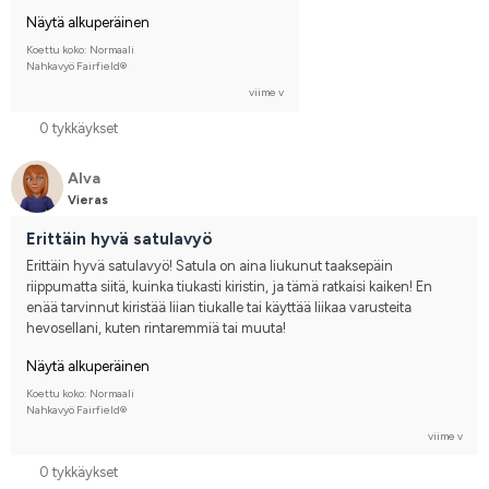
Näytä alkuperäinen
Koettu koko: Normaali
Nahkavyö Fairfield®
viime v
0 tykkäykset
Alva
Vieras
Erittäin hyvä satulavyö
Erittäin hyvä satulavyö! Satula on aina liukunut taaksepäin 
riippumatta siitä, kuinka tiukasti kiristin, ja tämä ratkaisi kaiken! En 
enää tarvinnut kiristää liian tiukalle tai käyttää liikaa varusteita 
hevosellani, kuten rintaremmiä tai muuta!
Näytä alkuperäinen
Koettu koko: Normaali
Nahkavyö Fairfield®
viime v
0 tykkäykset