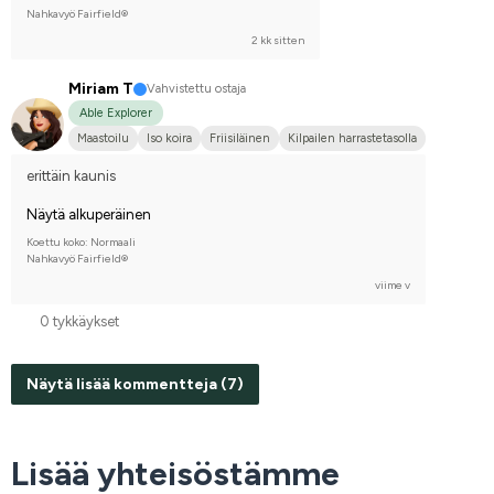
Nahkavyö Fairfield®
2 kk sitten
Miriam T
Vahvistettu ostaja
Able Explorer
Maastoilu
Iso koira
Friisiläinen
Kilpailen harrastetasolla
erittäin kaunis
Näytä alkuperäinen
Koettu koko: Normaali
Nahkavyö Fairfield®
viime v
0 tykkäykset
Näytä lisää kommentteja (7)
Lisää yhteisöstämme