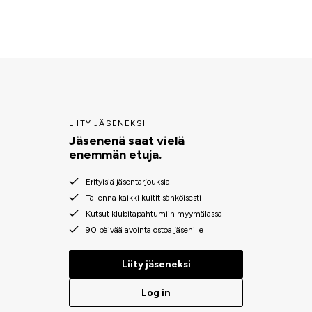
LIITY JÄSENEKSI
Jäsenenä saat vielä
enemmän etuja.
Erityisiä jäsentarjouksia
Tallenna kaikki kuitit sähköisesti
Kutsut klubitapahtumiin myymälässä
90 päivää avointa ostoa jäsenille
Liity jäseneksi
Log in