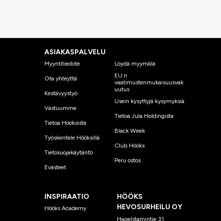
ASIAKASPALVELU
Myyntitiedote
Löydä myymälä
EU:n
Ota yhteyttä
vaatimustenmukaisuusvak
uutus
Kestävyystyö
Usein kysyttyjä kysymyksiä
Vastuumme
Tietoa Jula Holdingista
Tietoa Hööksistä
Black Week
Työskentele Hööksillä
Club Hööks
Tietosuojakäytäntö
Peru ostos
Evästeet
INSPIRAATIO
HÖÖKS
HEVOSURHEILU OY
Hööks Academy
Hagelstamintie 31