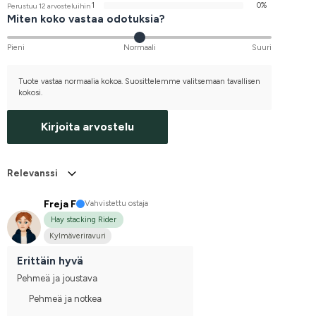
1
0%
Perustuu 12 arvosteluihin
Miten koko vastaa odotuksia?
Pieni
Normaali
Suuri
Tuote vastaa normaalia kokoa. Suosittelemme valitsemaan tavallisen
kokosi.
Kirjoita arvostelu
Relevanssi
Freja F
Vahvistettu ostaja
Hay stacking Rider
Kylmäveriravuri
Erittäin hyvä
Pehmeä ja joustava
Pehmeä ja notkea