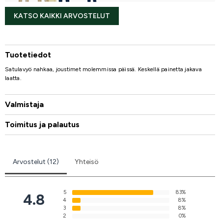
KATSO KAIKKI ARVOSTELUT
Tuotetiedot
Satulavyö nahkaa, joustimet molemmissa päissä. Keskellä painetta jakava
laatta.
Valmistaja
Toimitus ja palautus
Arvostelut (12)
Yhteisö
5
83%
4.8
4
8%
3
8%
2
0%