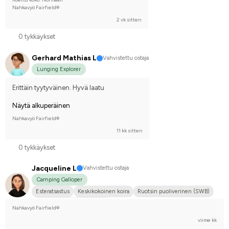
Nahkavyö Fairfield®
2 vk sitten
0 tykkäykset
Gerhard Mathias L
Vahvistettu ostaja
Lunging Explorer
Erittäin tyytyväinen. Hyvä laatu
Näytä alkuperäinen
Nahkavyö Fairfield®
11 kk sitten
0 tykkäykset
Jacqueline L
Vahvistettu ostaja
Camping Galloper
Esteratsastus
Keskikokoinen koira
Ruotsin puoliverinen (SWB)
Kilpailen edistyneellä tasolla
Nahkavyö Fairfield®
viime kk