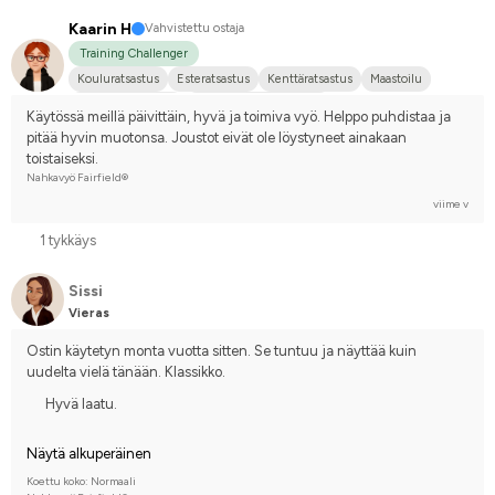
Kaarin H
Vahvistettu ostaja
Training Challenger
Kouluratsastus
Esteratsastus
Kenttäratsastus
Maastoilu
Suomenhevonen
Kilpailen harrastetasolla
Käytössä meillä päivittäin, hyvä ja toimiva vyö. Helppo puhdistaa ja 
pitää hyvin muotonsa. Joustot eivät ole löystyneet ainakaan 
toistaiseksi.
Nahkavyö Fairfield®
viime v
1 tykkäys
Sissi
Vieras
Ostin käytetyn monta vuotta sitten. Se tuntuu ja näyttää kuin 
uudelta vielä tänään. Klassikko.
Hyvä laatu.
Näytä alkuperäinen
Koettu koko: Normaali