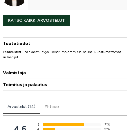
KATSO KAIKKI ARVOSTELUT
Tuotetiedot
Pehmustettu nahkasatulavyö. Resori molemmissa päissä. Ruostumattomat
rullasoljet.
Valmistaja
Toimitus ja palautus
Arvostelut (14)
Yhteisö
5
71%
4.6
4
21%