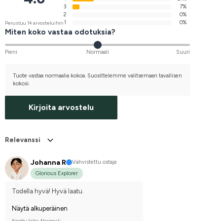
3
7%
2
0%
1
0%
Perustuu 14 arvosteluihin
Miten koko vastaa odotuksia?
Pieni
Normaali
Suuri
Tuote vastaa normaalia kokoa. Suosittelemme valitsemaan tavallisen
kokosi.
Kirjoita arvostelu
Relevanssi
Johanna R
Vahvistettu ostaja
Glorious Explorer
Todella hyvä! Hyvä laatu.
Näytä alkuperäinen
Koettu koko: Normaali