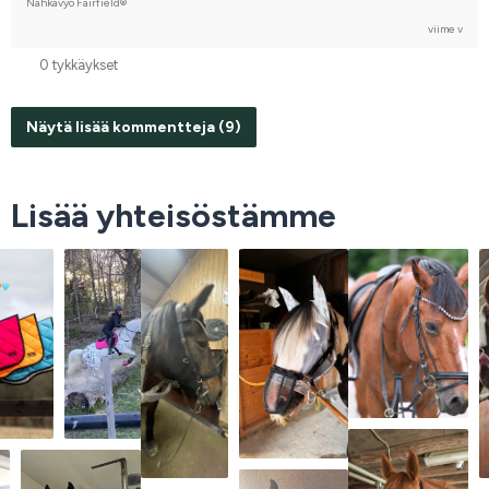
Nahkavyö Fairfield®
viime v
0 tykkäykset
Näytä lisää kommentteja (9)
Lisää yhteisöstämme