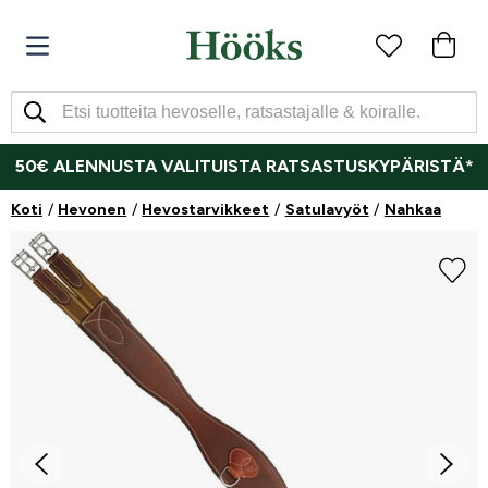
50€ ALENNUSTA VALITUISTA RATSASTUSKYPÄRISTÄ*
Koti
Hevonen
Hevostarvikkeet
Satulavyöt
Nahkaa