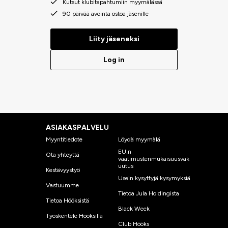
Kutsut klubitapahtumiin myymälässä
90 päivää avointa ostoa jäsenille
Liity jäseneksi
Log in
ASIAKASPALVELU
Myyntitiedote
Löydä myymälä
EU:n
Ota yhteyttä
vaatimustenmukaisuusvak
uutus
Kestävyystyö
Usein kysyttyjä kysymyksiä
Vastuumme
Tietoa Jula Holdingista
Tietoa Hööksistä
Black Week
Työskentele Hööksillä
Club Hööks