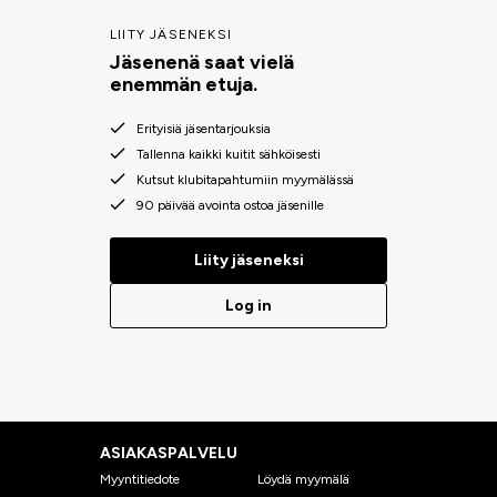
LIITY JÄSENEKSI
Jäsenenä saat vielä
enemmän etuja.
Erityisiä jäsentarjouksia
Tallenna kaikki kuitit sähköisesti
Kutsut klubitapahtumiin myymälässä
90 päivää avointa ostoa jäsenille
Liity jäseneksi
Log in
ASIAKASPALVELU
Myyntitiedote
Löydä myymälä