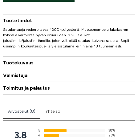
Tuotetiedot
Satulansuoja vedenpitävää 420D-polyesteriä. Muotoonompelu takakaaren
kohdalla varmistaa hyvän istuvuuden. Sivulla aukot
jalustimille/jalustinhihnoille, joten voit pitää satulasi kuivana sateella. Sopii
useimpiin kouluratsastus- ja yleissatulamalleihin aina 18 tuumaan asti.
Tuotekuvaus
Valmistaja
Toimitus ja palautus
Arvostelut (8)
Yhteisö
5
38%
3.8
4
25%