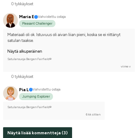
0 tykkäykset
Maria E
Vahvistettu ostaja
Pleasant Challenger
Materiaali oli ok. Istuvuus oli aivan liian pieni, koska se ei riittänyt 
satulan taakse.
Näytä alkuperäinen
Satulansuoja Bergen Fairfield®
viime v
0 tykkäykset
Pia L
Vahvistettu ostaja
Jumping Explorer
Satulansuoja Bergen Fairfield®
6 kk sitten
Näytä lisää kommentteja (3)