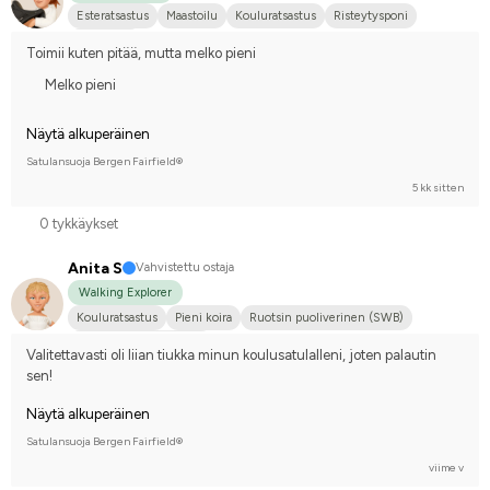
Esteratsastus
Maastoilu
Kouluratsastus
Risteytysponi
En kilpaile
Toimii kuten pitää, mutta melko pieni
Melko pieni
Näytä alkuperäinen
Satulansuoja Bergen Fairfield®
5 kk sitten
0 tykkäykset
Anita S
Vahvistettu ostaja
Walking Explorer
Kouluratsastus
Pieni koira
Ruotsin puoliverinen (SWB)
Kilpailen harrastetasolla
Valitettavasti oli liian tiukka minun koulusatulalleni, joten palautin 
sen!
Näytä alkuperäinen
Satulansuoja Bergen Fairfield®
viime v