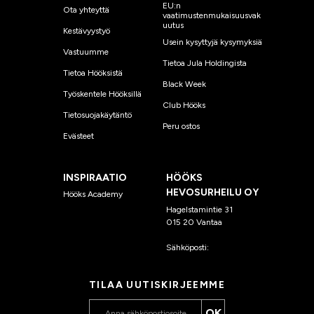
EU:n
Ota yhteyttä
vaatimustenmukaisuusvak
uutus
Kestävyystyö
Usein kysyttyjä kysymyksiä
Vastuumme
Tietoa Jula Holdingista
Tietoa Hööksistä
Black Week
Työskentele Hööksillä
Club Hööks
Tietosuojakäytäntö
Peru ostos
Evästeet
INSPIRAATIO
HÖÖKS
HEVOSURHEILU OY
Hööks Academy
Hagelstamintie 31
015 20 Vantaa
Sähköposti:
asiakaspalvelu
@hooks.fi
TILAA UUTISKIRJEEMME
OK