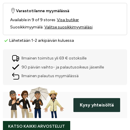
Varastotilanne myymälässä
Available in 9 of 9 stores
Visa butiker
Suosikkimyymälä
:
Valitse suosikkimyymäläsi
Lähetetään 1-2 arkipäivän kuluessa
Ilmainen toimitus yli 69 € ostoksille
90 päivän vaihto- ja palautusoikeus jäsenille
Ilmainen palautus myymälässä
Kysy yhteisöltä
KATSO KAIKKI ARVOSTELUT