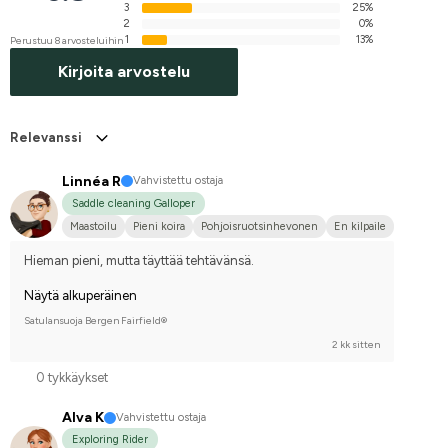
3
25%
2
0%
1
13%
Perustuu 8 arvosteluihin
Kirjoita arvostelu
Relevanssi
Linnéa R
Vahvistettu ostaja
Saddle cleaning Galloper
Maastoilu
Pieni koira
Pohjoisruotsinhevonen
En kilpaile
Hieman pieni, mutta täyttää tehtävänsä.
Näytä alkuperäinen
Satulansuoja Bergen Fairfield®
2 kk sitten
0 tykkäykset
Alva K
Vahvistettu ostaja
Exploring Rider