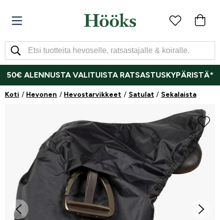
50€ ALENNUSTA VALITUISTA RATSASTUSKYPÄRISTÄ*
Koti
Hevonen
Hevostarvikkeet
Satulat
Sekalaista