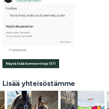
Kodikas
Hyvä hinta, koska se oli alennettu tuote
Näytä alkuperäinen
Koettu koko: Normaali
Riimu Ceylon Fairfield®
3 kk sitten
0 tykkäykset
Näytä lisää kommentteja (57)
Lisää yhteisöstämme