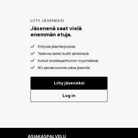
LIITY JÄSENEKSI
Jäsenenä saat vielä
enemmän etuja.
Erityisiä jäsentarjouksia
Tallenna kaikki kuitit sähköisesti
Kutsut klubitapahtumiin myymälässä
90 päivää avointa ostoa jäsenille
Liity jäseneksi
Log in
ASIAKASPALVELU