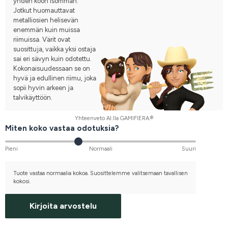
yhden koon isomman.
Jotkut huomauttavat
metalliosien helisevän
enemmän kuin muissa
riimuissa. Värit ovat
suosittuja, vaikka yksi ostaja
sai eri sävyn kuin odotettu.
Kokonaisuudessaan se on
hyvä ja edullinen riimu, joka
sopii hyvin arkeen ja
talvikäyttöön.
Yhteenveto AI:lla GAMIFIERA.®
Miten koko vastaa odotuksia?
Pieni
Normaali
Suuri
Tuote vastaa normaalia kokoa. Suosittelemme valitsemaan tavallisen
kokosi.
Kirjoita arvostelu