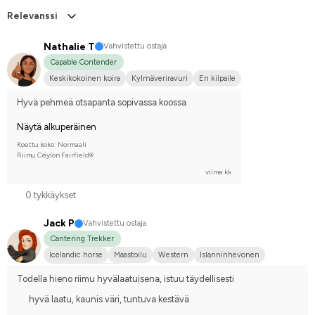
Relevanssi
Nathalie T
Vahvistettu ostaja
Capable Contender
Keskikokoinen koira
Kylmäveriravuri
En kilpaile
Hyvä pehmeä otsapanta sopivassa koossa
Näytä alkuperäinen
Koettu koko: Normaali
Riimu Ceylon Fairfield®
viime kk
0 tykkäykset
Jack P
Vahvistettu ostaja
Cantering Trekker
Icelandic horse
Maastoilu
Western
Islanninhevonen
Joku muu hevonen
Todella hieno riimu hyvälaatuisena, istuu täydellisesti
hyvä laatu, kaunis väri, tuntuva kestävä