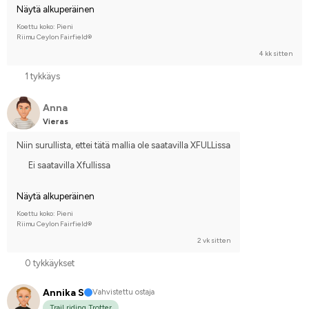
Näytä alkuperäinen
Koettu koko: Pieni
Riimu Ceylon Fairfield®
4 kk sitten
1 tykkäys
Anna
Vieras
Niin surullista, ettei tätä mallia ole saatavilla XFULLissa
Ei saatavilla Xfullissa
Näytä alkuperäinen
Koettu koko: Pieni
Riimu Ceylon Fairfield®
2 vk sitten
0 tykkäykset
Annika S
Vahvistettu ostaja
Trail riding Trotter