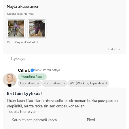
Näytä alkuperäinen
Koettu koko: Normaali
Riimu Ceylon Fairfield®
6 kk sitten
1 tykkäys
Cilla U
Vahvistettu ostaja
Mounting Racer
Esteratsastus
Kouluratsastus
WE (Working Equestrian)
Maastoilu
Tinkkeri
Joku muu hevonen
En kilpaile
Erittäin tyylikäs!
Ostin koon Cob islanninhevoselle, se oli hieman tiukka poskipäiden 
ympäriltä, mutta ratkaisin sen ompelukoneellani.
Todella hieno väri!
Kauniit värit, pehmeä karva.
Pieni...