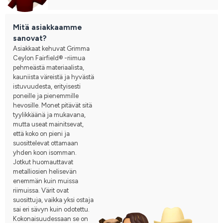
Mitä asiakkaamme
sanovat?
Asiakkaat kehuvat Grimma
Ceylon Fairfield® -riimua
pehmeästä materiaalista,
kauniista väreistä ja hyvästä
istuvuudesta, erityisesti
poneille ja pienemmille
hevosille. Monet pitävät sitä
tyylikkäänä ja mukavana,
mutta useat mainitsevat,
että koko on pieni ja
suosittelevat ottamaan
yhden koon isomman.
Jotkut huomauttavat
metalliosien helisevän
enemmän kuin muissa
riimuissa. Värit ovat
suosittuja, vaikka yksi ostaja
sai eri sävyn kuin odotettu.
Kokonaisuudessaan se on