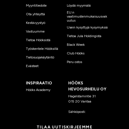
Myyntitiedote
Löydä myymälä
EU:n
Ota yhteyttä
vaatimustenmukaisuusvak
uutus
Kestävyystyö
Usein kysyttyjä kysymyksiä
Vastuumme
Tietoa Jula Holdingista
Tietoa Hööksistä
Black Week
Työskentele Hööksillä
Club Hööks
Tietosuojakäytäntö
Peru ostos
Evästeet
INSPIRAATIO
HÖÖKS
HEVOSURHEILU OY
Hööks Academy
Hagelstamintie 31
015 20 Vantaa
Sähköposti:
asiakaspalvelu
@hooks.fi
TILAA UUTISKIRJEEMME