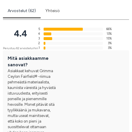
Arvostelut (62)
Yhteisö
5
66%
4.4
4
13%
3
15%
2
3%
1
3%
Perustuu 62 arvosteluihin
Mitä asiakkaamme
sanovat?
Asiakkaat kehuvat Grimma
Ceylon Fairfield® -riimua
pehmeästä materiaalista,
kauniista väreistä ja hyvästä
istuvuudesta, erityisesti
poneille ja pienemmille
hevosille. Monet pitävät sitä
tyylikkäänä ja mukavana,
mutta useat mainitsevat,
että koko on pieni ja
suosittelevat ottamaan