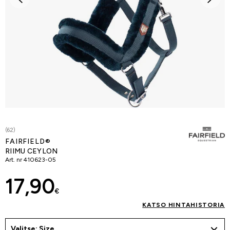
(62)
FAIRFIELD®
RIIMU CEYLON
Art. nr
410623-05
17,90
€
KATSO HINTAHISTORIA
Valitse: Size