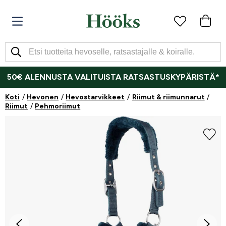
50€ ALENNUSTA VALITUISTA RATSASTUSKYPÄRISTÄ*
Koti
Hevonen
Hevostarvikkeet
Riimut & riimunnarut
Riimut
Pehmoriimut