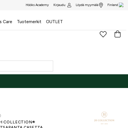
Kirjaudu
Löydä myymälä
Hööks Academy
Finland
s Care
Tuotemerkit
OUTLET
)
H COLLECTION®
TSAPANTA CASETTA