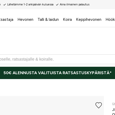
e
Lähetämme 1-2 arkipäivän kuluessa
Aina ilmainen palautus
tsastaja
Hevonen
Talli & laidun
Koira
Keppihevonen
Höök
50€ ALENNUSTA VALITUISTA RATSASTUSKYPÄRISTÄ*
(2
J
O