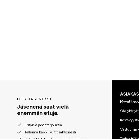
ASIAKA
LIITY JÄSENEKSI
Myyntitiedo
Jäsenenä saat vielä
Ota yhteytt
enemmän etuja.
Kestävyyst
Erityisiä jäsentarjouksia
Vastuumm
Tallenna kaikki kuitit sähköisesti
Tietoa Höök