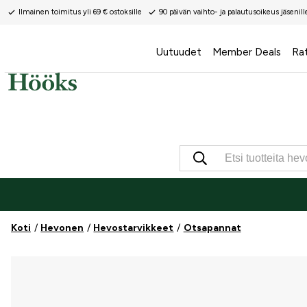
Ilmainen toimitus yli 69 € ostoksille
90 päivän vaihto- ja palautusoikeus jäsenill
Uutuudet
Member Deals
Ra
Koti
Hevonen
Hevostarvikkeet
Otsapannat