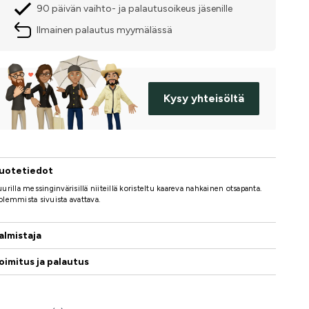
90 päivän vaihto- ja palautusoikeus jäsenille
Ilmainen palautus myymälässä
Kysy yhteisöltä
uotetiedot
urilla messinginvärisillä niiteillä koristeltu kaareva nahkainen otsapanta.
lemmista sivuista avattava.
almistaja
oimitus ja palautus