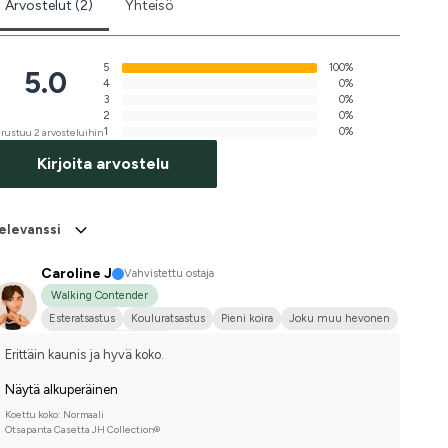
Arvostelut (2)
Yhteisö
5
100%
5.0
4
0%
3
0%
2
0%
1
0%
rustuu 2 arvosteluihin
Kirjoita arvostelu
elevanssi
Caroline J
Vahvistettu ostaja
Walking Contender
Esteratsastus
Kouluratsastus
Pieni koira
Joku muu hevonen
Kilpailen harrastetasolla
Erittäin kaunis ja hyvä koko.
Näytä alkuperäinen
Koettu koko: Normaali
Otsapanta Casetta JH Collection®