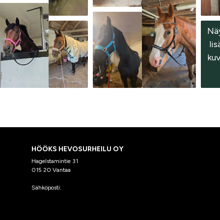
Nä
 lis
kuv
HÖÖKS HEVOSURHEILU OY
Hagelstamintie 31
015 20 Vantaa
Sähköposti:
asiakaspalvelu@hooks.fi