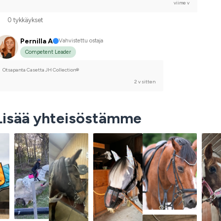
viime v
0 tykkäykset
Pernilla A
Vahvistettu ostaja
Competent Leader
Otsapanta Casetta JH Collection®
2 v sitten
Lisää yhteisöstämme