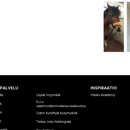
SPALVELU
INSPIRAATIO
te
Löydä myymälä
Hööks Academy
EU:n
ä
vaatimustenmukaisuusvakuutus
yö
Usein kysyttyjä kysymyksiä
e
Tietoa Jula Holdingista
sistä