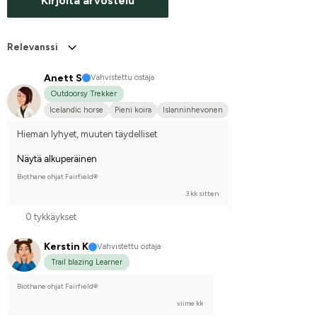
Kirjoita arvostelu
Relevanssi
Anett S
Vahvistettu ostaja
Outdoorsy Trekker
Icelandic horse
Pieni koira
Islanninhevonen
Hieman lyhyet, muuten täydelliset
Näytä alkuperäinen
Biothane ohjat Fairfield®
3 kk sitten
0 tykkäykset
Kerstin K
Vahvistettu ostaja
Trail blazing Learner
Biothane ohjat Fairfield®
viime kk