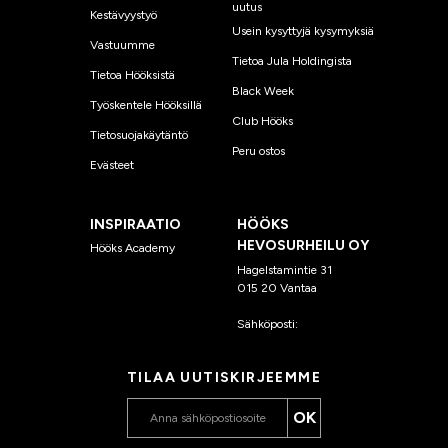
uutus
Kestävyystyö
Usein kysyttyjä kysymyksiä
Vastuumme
Tietoa Jula Holdingista
Tietoa Hööksistä
Black Week
Työskentele Hööksillä
Club Hööks
Tietosuojakäytäntö
Peru ostos
Evästeet
INSPIRAATIO
HÖÖKS
HEVOSURHEILU OY
Hööks Academy
Hagelstamintie 31
015 20 Vantaa
Sähköposti:
asiakaspalvelu
@hooks.fi
TILAA UUTISKIRJEEMME
OK