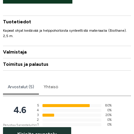
Tuotetiedot
Kapeat ohjat kestävää ja helppohoitoista synteettistä materiaalia (Biothane).
2,5 m.
Valmistaja
Toimitus ja palautus
Arvostelut (5)
Yhteisö
5
80%
4.6
4
0%
3
20%
2
0%
1
0%
Perustuu 5 arvosteluihin