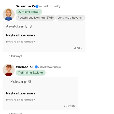
Susanne W
Vahvistettu ostaja
Jumping Trotter
Ruotsin puoliverinen (SWB)
Joku muu hevonen
Aavistuksen lyhyt
Näytä alkuperäinen
Biothane ohjat Fairfield®
viime v
1 tykkäys
Michaela B
Vahvistettu ostaja
Trail riding Explorer
Mukavat pitää
Näytä alkuperäinen
Biothane ohjat Fairfield®
2 v sitten