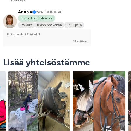
1 tykkäys
Anna V
Vahvistettu ostaja
Trail riding Performer
Iso koira
Islanninhevonen
En kilpaile
Biothane ohjat Fairfield®
3 kk sitten
Lisää yhteisöstämme