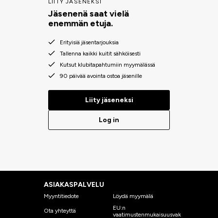
LIITY JÄSENEKSI
Jäsenenä saat vielä
enemmän etuja.
Erityisiä jäsentarjouksia
Tallenna kaikki kuitit sähköisesti
Kutsut klubitapahtumiin myymälässä
90 päivää avointa ostoa jäsenille
Liity jäseneksi
Log in
ASIAKASPALVELU
Myyntitiedote
Löydä myymälä
EU:n
Ota yhteyttä
vaatimustenmukaisuusvak