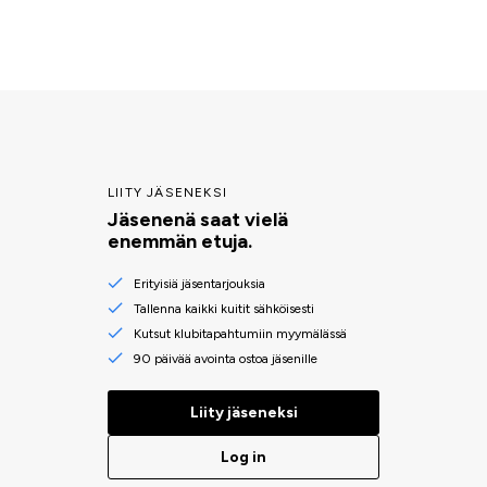
LIITY JÄSENEKSI
Jäsenenä saat vielä
enemmän etuja.
Erityisiä jäsentarjouksia
Tallenna kaikki kuitit sähköisesti
Kutsut klubitapahtumiin myymälässä
90 päivää avointa ostoa jäsenille
Liity jäseneksi
Log in