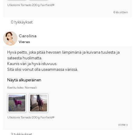
Ulkoloimi Tornado 200 g Fairfield®
6 kk sitten
0 tykkäykset
Carolina
Vieras
Hyvä peitto, joka pitää hevosen lämpimänä ja kuivana tuulesta ja 
sateesta huolimatta.
Kaunis väri ja hyvä istuvuus.
Sitä olisi voinut olla useammassa värissä.
Näytä alkuperäinen
Koettu koko: Normaali
Ulkoloimi Tornado 200 g Fairfield®
viime v
3 tykkäykset