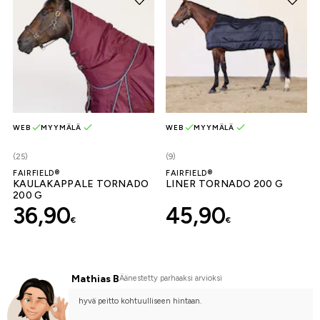
WEB
MYYMÄLÄ
WEB
MYYMÄLÄ
(25)
(9)
FAIRFIELD®
FAIRFIELD®
KAULAKAPPALE TORNADO
LINER TORNADO 200 G
200 G
36,90
45,90
€
€
Mathias B
Äänestetty parhaaksi arvioksi
hyvä peitto kohtuulliseen hintaan.