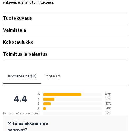
erikseen, ei sisälly toimitukseen.
Tuotekuvaus
Valmistaja
Kokotaulukko
Toimitus ja palautus
Arvostelut (48)
Yhteisö
5
65%
4.4
4
19%
3
13%
2
4%
1
0%
Perustuu 48 arvosteluihin
Mitä asiakkaamme
sanovat?