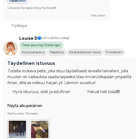
Ulkoloimi Tornado 200 g Fairfield®
5 kk sitten
1 tykkäys
Louise D
Vahvistettu ostaja
Feed pouring Challenger
Kouluratsastus
Maastoilu
Keskikokoinen koira
Friisiläinen
Irlannin Cob
En kilpaile
Täydellinen istuvuus
Todella mukava peite, joka istuu täydellisesti leveälle tamalleni, jolla 
muuten on vaikeuksia saada tarpeeksi tilaa rinnan/olkapään ympärillä 
ilman, että se roikkuu harjan yli. Lämmin suositus!
Hyvä istuvuus, siisti ja edullinen
Haluat heti lisää🙈
Näytä alkuperäinen
Koettu koko: Normaali