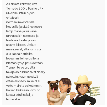
Asiakkaat kokevat, että
Tornado 200 g Fairfield® -
ulkoloimi istuu hyvin
erityisesti
normaalirakenteisille
hevosille ja pitää hevosen
lämpimänä ja kuivana
rankassakin sateessa ja
tuulessa. Laatu ja väri
saavat kiitosta. Jotkut
mainitsevat, että loimi voi
olla kapea hartioilta
leveämmille hevosille ja
hieman lyhyt pituudeltaan.
Yleinen toive on, että
takajalan hihnat eivät sisälly
pakettiin, vaan ne pitää
ostaa erikseen, mikä olisi
voitu mainita selkeämmin.
Kaiken kaikkiaan loimi on
koettu edulliseksi ja
toimivaksi.