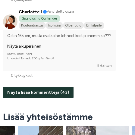
Charlotte L
Vahvistettu ostaja
Gate closing Contender
Kouluratsastus
Iso koira
Oldenburg
En kilpaile
Ostin 165 cm, mutta ovatko he tehneet koot pienemmiksi???
Näytä alkuperäinen
Koettu koko: Pieni
Ulkoloimi Tornado 200 g Fairfield®
5 kk sitten
0 tykkäykset
Näytä lisää kommentteja (43)
Lisää yhteisöstämme