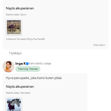
Näytä alkuperäinen
Koettu koko: Suuri
Ulkoloimi Tornado 200 g Fairfield®
5 kk sitten
1 tykkäys
Inga K
Vahvistettu ostaja
Training Trainee
Hyvä peruspeite, joka toimii kuten pitää.
Näytä alkuperäinen
Koettu koko: Normaali