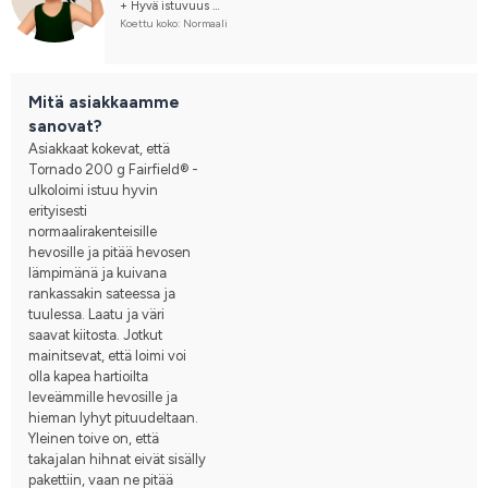
+ Hyvä istuvuus 
+ pitää hyvin lämpöä
Koettu koko: Normaali
+ istuu hyvin ja antaa hyvän liikkuvuuden 
+ kaunis väri
Mitä asiakkaamme
sanovat?
Asiakkaat kokevat, että
Tornado 200 g Fairfield® -
ulkoloimi istuu hyvin
erityisesti
normaalirakenteisille
hevosille ja pitää hevosen
lämpimänä ja kuivana
rankassakin sateessa ja
tuulessa. Laatu ja väri
saavat kiitosta. Jotkut
mainitsevat, että loimi voi
olla kapea hartioilta
leveämmille hevosille ja
hieman lyhyt pituudeltaan.
Yleinen toive on, että
takajalan hihnat eivät sisälly
pakettiin, vaan ne pitää