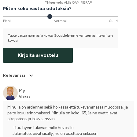
Yhteenveto AI:lla GAMIFIERA.®
Miten koko vastaa odotuksia?
Pieni
Normaali
Suuri
Tuote vastaa normaalia kokoa. Suosittelemme valitsemaan tavallisen
kokosi.
Kirjoita arvostelu
Relevanssi
My
Vieras
Minulla on ardenner sekä hoikassa että tukevammassa muodossa, ja 
peite istuu erinomaisesti. Minulla on koko 165, ja ne ovat tilavat 
olkapäässä ja istuvat hyvin.
Istuu hyvin tukevammille hevosille
Jalansiteet eivät sisälly, ne on ostettava erikseen