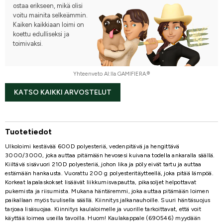
ostaa erikseen, mikä olisi
voitu mainita selkeämmin.
Kaiken kaikkiaan loimi on
koettu edulliseksi ja
toimivaksi.
Yhteenveto AI:lla GAMIFIERA.®
KATSO KAIKKI ARVOSTELUT
Tuotetiedot
Ulkoloimi kestävää 600D polyesteriä, vedenpitävä ja hengittävä
3000/3000, joka auttaa pitämään hevosesi kuivana todella ankaralla säällä.
Kiiltävä sisävuori 210D polyesteriä, johon lika ja pöly eivät tartu ja auttaa
estämään hankausta. Vuorattu 200 g polyesteritäytteellä, joka pitää lämpöä.
Korkeat lapalaskokset lisäävät liikkumisvapautta, pikasoljet helpottavat
pukemista ja riisumista. Mukana häntäremmi, joka auttaa pitämään loimen
paikallaan myös tuulisella säällä. Kiinnitys jalkanauhoille. Suuri häntäsuojus
tarjoaa lisäsuojaa. Kiinnitys kaulaloimelle ja vuorille tarkoittavat, että voit
käyttää loimea useilla tavoilla. Huom! Kaulakappale (690546) myydään