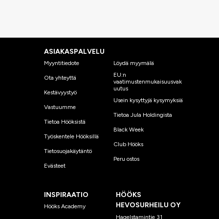
ASIAKASPALVELU
Myyntitiedote
Löydä myymälä
EU:n
Ota yhteyttä
vaatimustenmukaisuusvak
uutus
Kestävyystyö
Usein kysyttyjä kysymyksiä
Vastuumme
Tietoa Jula Holdingista
Tietoa Hööksistä
Black Week
Työskentele Hööksillä
Club Hööks
Tietosuojakäytäntö
Peru ostos
Evästeet
INSPIRAATIO
HÖÖKS
HEVOSURHEILU OY
Hööks Academy
Hagelstamintie 31