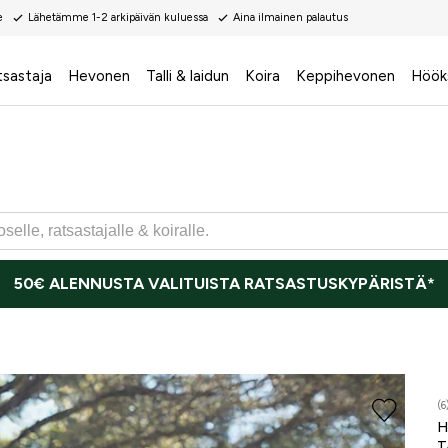
e
Lähetämme 1-2 arkipäivän kuluessa
Aina ilmainen palautus
tsastaja
Hevonen
Talli & laidun
Koira
Keppihevonen
Höök
50€ ALENNUSTA VALITUISTA RATSASTUSKYPÄRISTÄ*
(6
H
T