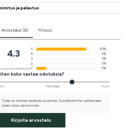
oimitus ja palautus
Arvostelut (6)
Yhteisö
5
83%
4.3
4
0%
3
0%
2
0%
1
17%
rustuu 6 arvosteluihin
iten koko vastaa odotuksia?
eni
Normaali
Suuri
Tuote on hieman tavallista suurempi. Suosittelemme valitsemaan
yhden koon pienemmän.
Kirjoita arvostelu