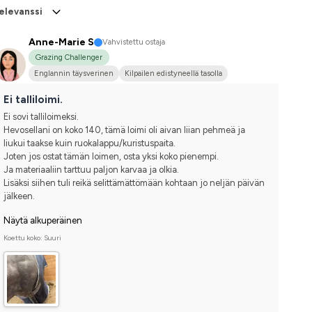
elevanssi
Anne-Marie S
Vahvistettu ostaja
Grazing Challenger
Englannin täysverinen
Kilpailen edistyneellä tasolla
Ei talliloimi.
Ei sovi talliloimeksi.
Hevosellani on koko 140, tämä loimi oli aivan liian pehmeä ja 
liukui taakse kuin ruokalappu/kuristuspaita.
Joten jos ostat tämän loimen, osta yksi koko pienempi.
Ja materiaaliin tarttuu paljon karvaa ja olkia.
Lisäksi siihen tuli reikä selittämättömään kohtaan jo neljän päivän 
jälkeen.
Näytä alkuperäinen
Koettu koko: Suuri