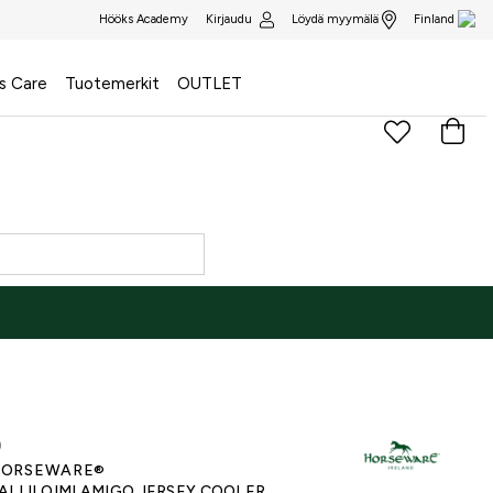
Kirjaudu
Löydä myymälä
Hööks Academy
Finland
s Care
Tuotemerkit
OUTLET
)
ORSEWARE®
ALLILOIMI AMIGO JERSEY COOLER