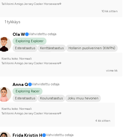
Talliloimi Amigo Jersey Cooler Horseware®
10 kk sitten
1 tykkäys
Ola W
Vahvistettu ostaja
Exploring Explorer
Esteratsastus
Kenttäratsastus
Hollanin puoliverinen (KWPN)
Kilpailen harrastetasolla
Koettu koko: Normaali
Talliloimi Amigo Jersey Cooler Horseware®
viime kk
Anna Q
Vahvistettu ostaja
Exploring Racer
Esteratsastus
Kouluratsastus
Joku muu hevonen
Koettu koko: Normaali
Talliloimi Amigo Jersey Cooler Horseware®
4 kk sitten
Frida Kristin H
Vahvistettu ostaja