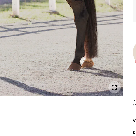
T
Lo
pi
V
K