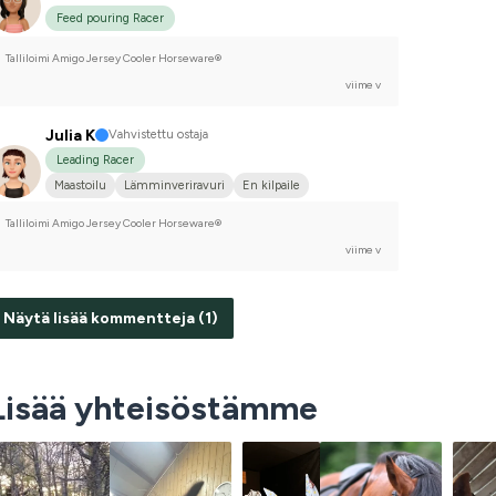
Feed pouring Racer
Talliloimi Amigo Jersey Cooler Horseware®
viime v
Julia K
Vahvistettu ostaja
Leading Racer
Maastoilu
Lämminveriravuri
En kilpaile
Talliloimi Amigo Jersey Cooler Horseware®
viime v
Näytä lisää kommentteja (1)
Lisää yhteisöstämme