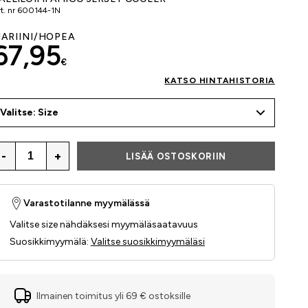
t. nr
600144-1N
ARIINI/HOPEA
67,95
€
KATSO HINTAHISTORIA
Valitse: Size
-
+
LISÄÄ OSTOSKORIIN
Varastotilanne myymälässä
Valitse size nähdäksesi myymäläsaatavuus
Suosikkimyymälä
:
Valitse suosikkimyymäläsi
Ilmainen toimitus yli 69 € ostoksille