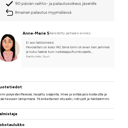
90 päivän vaihto- ja palautusoikeus jäsenille
Ilmainen palautus myymälässä
Anne-Marie S
Äänestetty parhaaksi arvioksi
Ei sovi talliloimeksi.
Hevosellani on koko 140, tämä loimi oli aivan liian pehmeä 
ja liukui taakse kuin ruokalappu/kuristuspaita.
Joten jos ostat tämän loimen, osta yksi koko pienempi.
Koettu koko: Suuri
Ja materiaaliin tarttuu paljon karvaa ja olkia.
Lisäksi siihen tuli reikä selittämättömään kohtaan jo 
neljän päivän jälkeen.
uotetiedot
imi polyesterifleeceä, harjattu sisäpinta. Imee ja siirtää pois kosteutta ja
tää hevosen lämpimänä. Yksinkertainen etusolki, ristivyöt ja häntäremmi.
almistaja
okotaulukko