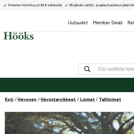
Ilmainen toimitus yli 69 € ostoksille
90 päivän vaihto- ja palautusoikeus jäsenill
Uutuudet
Member Deals
Ra
Koti
Hevonen
Hevostarvikkeet
Loimet
Talliloimet