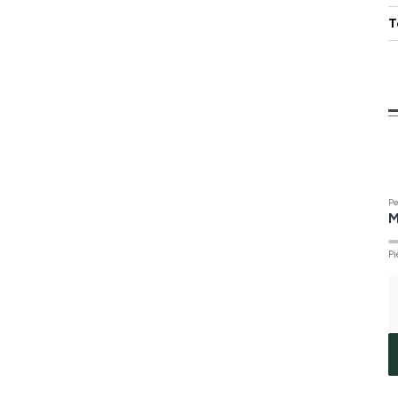
T
Pe
M
Pi