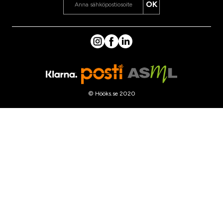
OK
© Hööks.se 2020