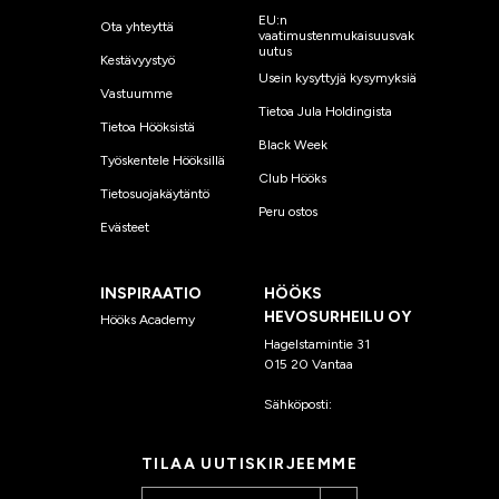
EU:n
Ota yhteyttä
vaatimustenmukaisuusvak
uutus
Kestävyystyö
Usein kysyttyjä kysymyksiä
Vastuumme
Tietoa Jula Holdingista
Tietoa Hööksistä
Black Week
Työskentele Hööksillä
Club Hööks
Tietosuojakäytäntö
Peru ostos
Evästeet
INSPIRAATIO
HÖÖKS
HEVOSURHEILU OY
Hööks Academy
Hagelstamintie 31
015 20 Vantaa
Sähköposti:
asiakaspalvelu
@hooks.fi
TILAA UUTISKIRJEEMME