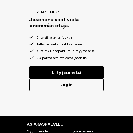
LIITY JÄSENEKSI
Jäsenenä saat vielä
enemmän etuja.
Erityisiä jäsentarjouksia
Tallenna kaikki kuitit sähköisesti
Kutsut klubitapahtumiin myymälässä
90 päivää avointa ostoa jäsenille
Liity jäseneksi
Log in
ASIAKASPALVELU
Myyntitiedote
Löydä myymälä