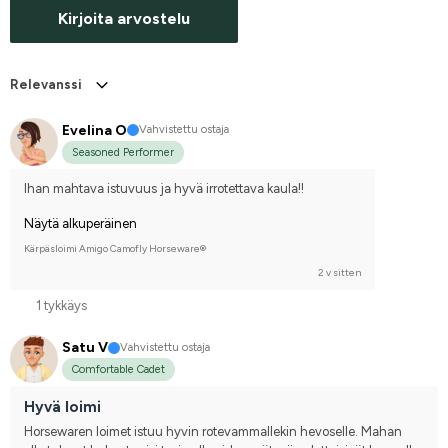
Kirjoita arvostelu
Relevanssi
Evelina O
Vahvistettu ostaja
Seasoned Performer
Ihan mahtava istuvuus ja hyvä irrotettava kaula!!
Näytä alkuperäinen
Kärpäsloimi Amigo Camofly Horseware®
2 v sitten
1 tykkäys
Satu V
Vahvistettu ostaja
Comfortable Cadet
Hyvä loimi
Horsewaren loimet istuu hyvin rotevammallekin hevoselle. Mahan 