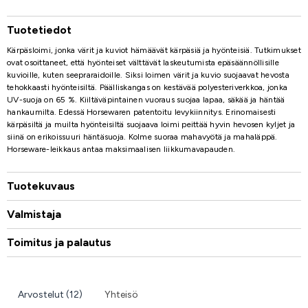
Tuotetiedot
Kärpäsloimi, jonka värit ja kuviot hämäävät kärpäsiä ja hyönteisiä. Tutkimukset
ovat osoittaneet, että hyönteiset välttävät laskeutumista epäsäännöllisille
kuvioille, kuten seepraraidoille. Siksi loimen värit ja kuvio suojaavat hevosta
tehokkaasti hyönteisiltä. Päälliskangas on kestävää polyesteriverkkoa, jonka
UV-suoja on 65 %. Kiiltäväpintainen vuoraus suojaa lapaa, säkää ja häntää
hankaumilta. Edessä Horsewaren patentoitu levykiinnitys. Erinomaisesti
kärpäsiltä ja muilta hyönteisiltä suojaava loimi peittää hyvin hevosen kyljet ja
siinä on erikoissuuri häntäsuoja. Kolme suoraa mahavyötä ja mahaläppä.
Horseware-leikkaus antaa maksimaalisen liikkumavapauden.
Tuotekuvaus
Valmistaja
Toimitus ja palautus
Arvostelut (12)
Yhteisö