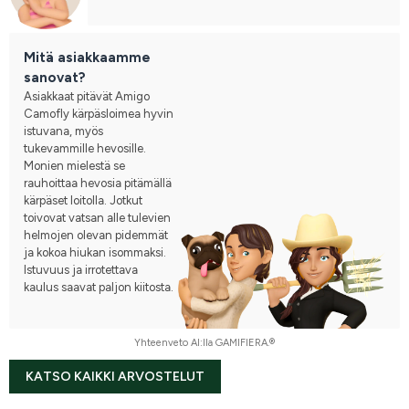
Mitä asiakkaamme
sanovat?
Asiakkaat pitävät Amigo
Camofly kärpäsloimea hyvin
istuvana, myös
tukevammille hevosille.
Monien mielestä se
rauhoittaa hevosia pitämällä
kärpäset loitolla. Jotkut
toivovat vatsan alle tulevien
helmojen olevan pidemmät
ja kokoa hiukan isommaksi.
Istuvuus ja irrotettava
kaulus saavat paljon kiitosta.
Yhteenveto AI:lla GAMIFIERA.®
KATSO KAIKKI ARVOSTELUT