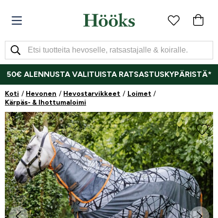
50€ ALENNUSTA VALITUISTA RATSASTUSKYPÄRISTÄ*
Koti
Hevonen
Hevostarvikkeet
Loimet
Kärpäs- & Ihottumaloimi