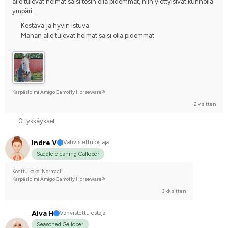
alle tulevat helmat saisi tosin olla pidemmät, niin ylettyisivät kunnolla 
ympäri.
Kestävä ja hyvin istuva
Mahan alle tulevat helmat saisi olla pidemmät
Kärpäsloimi Amigo Camofly Horseware®
2 v sitten
0 tykkäykset
Indre V
Vahvistettu ostaja
Saddle cleaning Galloper
Koettu koko: Normaali
Kärpäsloimi Amigo Camofly Horseware®
3 kk sitten
Alva H
Vahvistettu ostaja
Seasoned Galloper