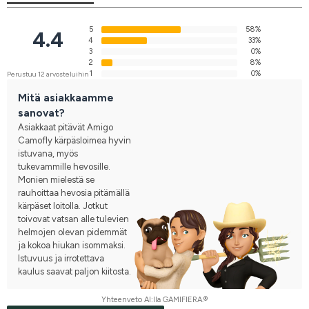
5
58%
4.4
4
33%
3
0%
2
8%
1
0%
Perustuu 12 arvosteluihin
Mitä asiakkaamme
sanovat?
Asiakkaat pitävät Amigo
Camofly kärpäsloimea hyvin
istuvana, myös
tukevammille hevosille.
Monien mielestä se
rauhoittaa hevosia pitämällä
kärpäset loitolla. Jotkut
toivovat vatsan alle tulevien
helmojen olevan pidemmät
ja kokoa hiukan isommaksi.
Istuvuus ja irrotettava
kaulus saavat paljon kiitosta.
Yhteenveto AI:lla GAMIFIERA.®