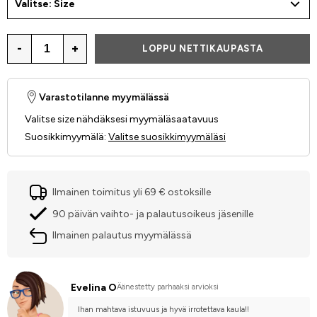
Valitse: Size
-
+
LOPPU NETTIKAUPASTA
Varastotilanne myymälässä
Valitse size nähdäksesi myymäläsaatavuus
Suosikkimyymälä
:
Valitse suosikkimyymäläsi
Ilmainen toimitus yli 69 € ostoksille
90 päivän vaihto- ja palautusoikeus jäsenille
Ilmainen palautus myymälässä
Evelina O
Äänestetty parhaaksi arvioksi
Ihan mahtava istuvuus ja hyvä irrotettava kaula!!