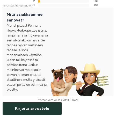
2
3%
1
0%
Perustuu 33 arvosteluihin
Mitä asiakkaamme
sanovat?
Monet pitävät Pennant
Hööks -torkkupeittoa isona,
lämpimänä ja mukavana, ja
sen ulkonäkö on hyvä. Se
tarjoaa hyvän vastineen
rahalle ja sopii
monenlaiseen käyttöön,
kuten tallikäytössä tai
päiväpeittona. Jotkut
mainitsevat materiaalin
olevan hieman ohut tai
staattinen, mutta yleisesti
ottaen peitto on pehmeä ja
pidetty.
Yhteenveto AI:lla GAMIFIERA.®
Kirjoita arvostelu