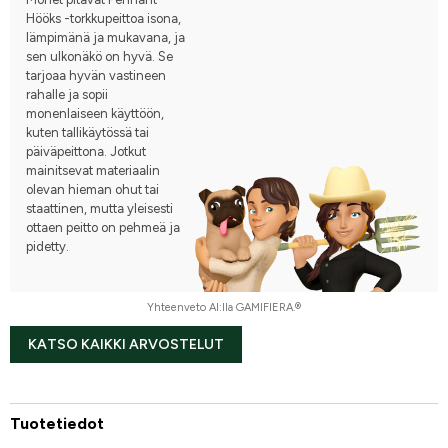
Hööks -torkkupeittoa isona,
lämpimänä ja mukavana, ja
sen ulkonäkö on hyvä. Se
tarjoaa hyvän vastineen
rahalle ja sopii
monenlaiseen käyttöön,
kuten tallikäytössä tai
päiväpeittona. Jotkut
mainitsevat materiaalin
olevan hieman ohut tai
staattinen, mutta yleisesti
ottaen peitto on pehmeä ja
pidetty.
Yhteenveto AI:lla GAMIFIERA.®
KATSO KAIKKI ARVOSTELUT
Tuotetiedot