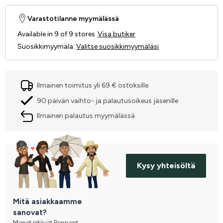
Varastotilanne myymälässä
Available in 9 of 9 stores
Visa butiker
Suosikkimyymälä
:
Valitse suosikkimyymäläsi
Ilmainen toimitus yli 69 € ostoksille
90 päivän vaihto- ja palautusoikeus jäsenille
Ilmainen palautus myymälässä
Kysy yhteisöltä
Mitä asiakkaamme
sanovat?
Monet pitävät Pennant