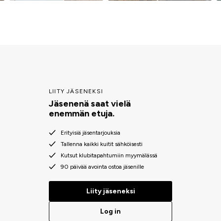
LIITY JÄSENEKSI
Jäsenenä saat vielä
enemmän etuja.
Erityisiä jäsentarjouksia
Tallenna kaikki kuitit sähköisesti
Kutsut klubitapahtumiin myymälässä
90 päivää avointa ostoa jäsenille
Liity jäseneksi
Log in