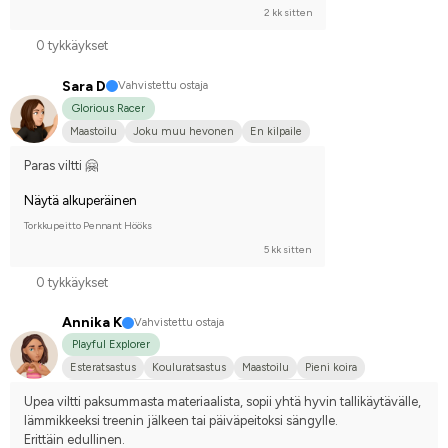
2 kk sitten
0 tykkäykset
Sara D
Vahvistettu ostaja
Glorious Racer
Maastoilu
Joku muu hevonen
En kilpaile
Paras viltti 🤗
Näytä alkuperäinen
Torkkupeitto Pennant Hööks
5 kk sitten
0 tykkäykset
Annika K
Vahvistettu ostaja
Playful Explorer
Esteratsastus
Kouluratsastus
Maastoilu
Pieni koira
Hollanin puoliverinen (KWPN)
Kilpailen harrastetasolla
Upea viltti paksummasta materiaalista, sopii yhtä hyvin tallikäytävälle, 
lämmikkeeksi treenin jälkeen tai päiväpeitoksi sängylle.
Erittäin edullinen.