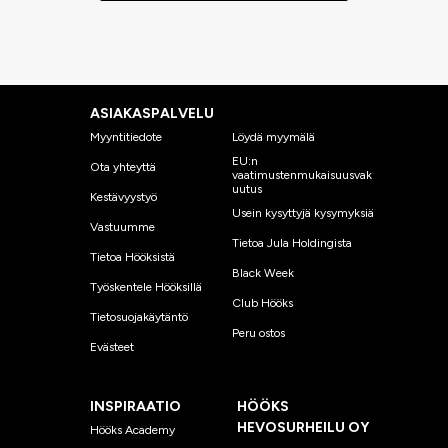
ASIAKASPALVELU
Myyntitiedote
Löydä myymälä
EU:n
Ota yhteyttä
vaatimustenmukaisuusvak
uutus
Kestävyystyö
Usein kysyttyjä kysymyksiä
Vastuumme
Tietoa Jula Holdingista
Tietoa Hööksistä
Black Week
Työskentele Hööksillä
Club Hööks
Tietosuojakäytäntö
Peru ostos
Evästeet
INSPIRAATIO
HÖÖKS
HEVOSURHEILU OY
Hööks Academy