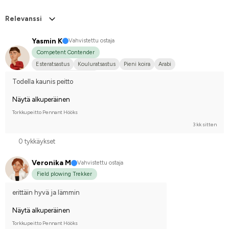
Relevanssi
Yasmin K
Vahvistettu ostaja
Competent Contender
Esteratsastus
Kouluratsastus
Pieni koira
Arabi
Kilpailen harrastetasolla
Todella kaunis peitto
Näytä alkuperäinen
Torkkupeitto Pennant Hööks
3 kk sitten
0 tykkäykset
Veronika M
Vahvistettu ostaja
Field plowing Trekker
erittäin hyvä ja lämmin
Näytä alkuperäinen
Torkkupeitto Pennant Hööks