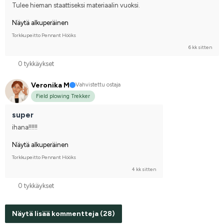
Tulee hieman staattiseksi materiaalin vuoksi.
Näytä alkuperäinen
Torkkupeitto Pennant Hööks
6 kk sitten
0 tykkäykset
Veronika M
Vahvistettu ostaja
Field plowing Trekker
super
ihana!!!!!!
Näytä alkuperäinen
Torkkupeitto Pennant Hööks
4 kk sitten
0 tykkäykset
Näytä lisää kommentteja (28)