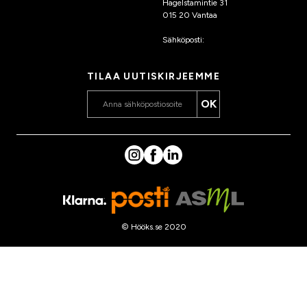
Hagelstamintie 31
015 20 Vantaa
Sähköposti:
asiakaspalvelu
@hooks.fi
TILAA UUTISKIRJEEMME
OK
© Hööks.se 2020