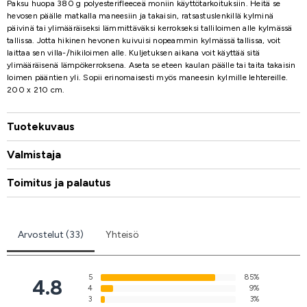
Paksu huopa 380 g polyesterifleeceä moniin käyttötarkoituksiin. Heitä se
hevosen päälle matkalla maneesiin ja takaisin, ratsastuslenkillä kylminä
päivinä tai ylimääräiseksi lämmittäväksi kerrokseksi talliloimen alle kylmässä
tallissa. Jotta hikinen hevonen kuivuisi nopeammin kylmässä tallissa, voit
laittaa sen villa-/hikiloimen alle. Kuljetuksen aikana voit käyttää sitä
ylimääräisenä lämpökerroksena. Aseta se eteen kaulan päälle tai taita takaisin
loimen pääntien yli. Sopii erinomaisesti myös maneesin kylmille lehtereille.
200 x 210 cm.
Tuotekuvaus
Valmistaja
Toimitus ja palautus
Arvostelut (33)
Yhteisö
5
85%
4.8
4
9%
3
3%