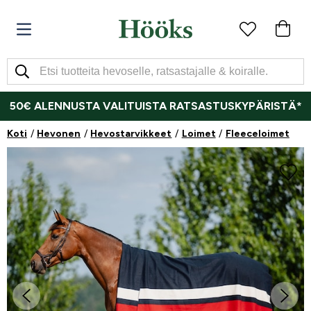
50€ ALENNUSTA VALITUISTA RATSASTUSKYPÄRISTÄ*
Koti
Hevonen
Hevostarvikkeet
Loimet
Fleeceloimet