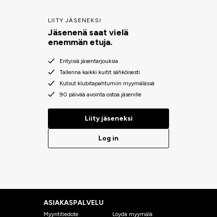
LIITY JÄSENEKSI
Jäsenenä saat vielä
enemmän etuja.
Erityisiä jäsentarjouksia
Tallenna kaikki kuitit sähköisesti
Kutsut klubitapahtumiin myymälässä
90 päivää avointa ostoa jäsenille
Liity jäseneksi
Log in
ASIAKASPALVELU
Myyntitiedote
Löydä myymälä