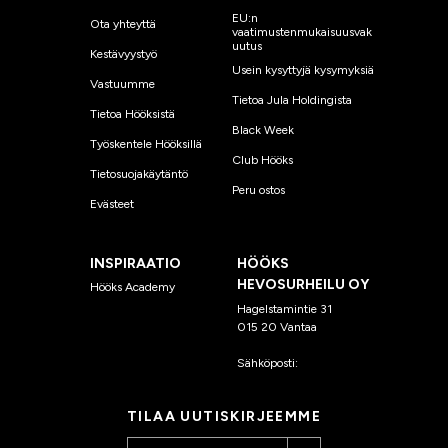
EU:n
Ota yhteyttä
vaatimustenmukaisuusvak
uutus
Kestävyystyö
Usein kysyttyjä kysymyksiä
Vastuumme
Tietoa Jula Holdingista
Tietoa Hööksistä
Black Week
Työskentele Hööksillä
Club Hööks
Tietosuojakäytäntö
Peru ostos
Evästeet
INSPIRAATIO
HÖÖKS
HEVOSURHEILU OY
Hööks Academy
Hagelstamintie 31
015 20 Vantaa
Sähköposti:
asiakaspalvelu
@hooks.fi
TILAA UUTISKIRJEEMME