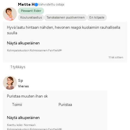
Mette H
Vahvistettu ostaja
Pleasant Rider
Kouluratsastus
Tanskalainen puoliverinen
En kilpaile
Hyvä laatu hintaan nähden, hevonen reagoi kuolaimiin rauhallisella 
suulla
Näytä alkuperäinen
Kolmipalakuolain Kolmiosainen Fairfield®
11 kk sitten
1 tykkäys
Sp
Vieras
Puristaa muuten ihan ok
Toimii
Puristaa
Näytä alkuperäinen
Koettu koko: Normaali
Kolmipalakuolain Kolmiosainen Fairfield®