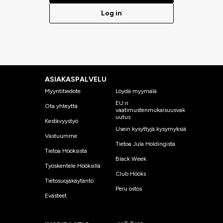
Log in
ASIAKASPALVELU
Myyntitiedote
Löydä myymälä
EU:n
Ota yhteyttä
vaatimustenmukaisuusvak
uutus
Kestävyystyö
Usein kysyttyjä kysymyksiä
Vastuumme
Tietoa Jula Holdingista
Tietoa Hööksistä
Black Week
Työskentele Hööksillä
Club Hööks
Tietosuojakäytäntö
Peru ostos
Evästeet