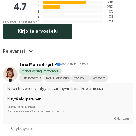
5
71%
4.7
4
29%
3
0%
2
0%
1
0%
Perustuu 7 arvosteluihin
Kirjoita arvostelu
Relevanssi
Tina Maria Birgit P
Vahvistettu ostaja
Manouvering Performer
Esteratsastus
Kouluratsastus
Maastoilu
Western
WE (Working Equestrian)
Ruotsin puoliverinen (SWB)
Nuori hevonen viihtyy erittäin hyvin tässä kuolaimessa
Kilpailen harrastetasolla
Näytä alkuperäinen
Koettu koko: Normaali
Kolmipalakuolain Kolmiosainen Fairfield®
6 kk sitten
0 tykkäykset