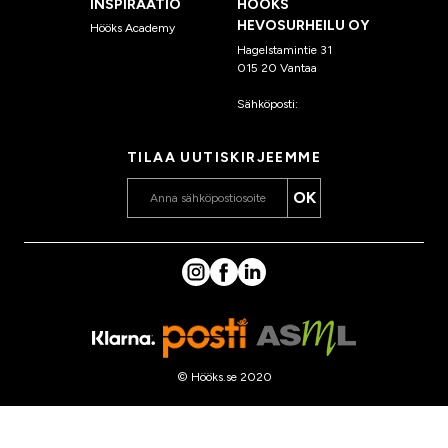
INSPIRAATIO
HÖÖKS
HEVOSURHEILU OY
Hööks Academy
Hagelstamintie 31
015 20 Vantaa
Sähköposti:
asiakaspalvelu
@hooks.fi
TILAA UUTISKIRJEEMME
OK
© Hööks.se 2020