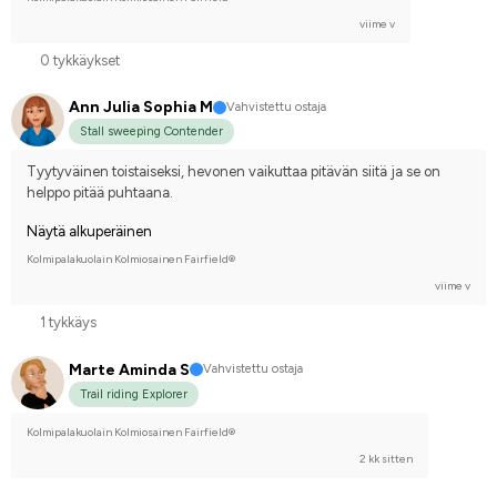
viime v
0 tykkäykset
Ann Julia Sophia M
Vahvistettu ostaja
Stall sweeping Contender
Tyytyväinen toistaiseksi, hevonen vaikuttaa pitävän siitä ja se on 
helppo pitää puhtaana.
Näytä alkuperäinen
Kolmipalakuolain Kolmiosainen Fairfield®
viime v
1 tykkäys
Marte Aminda S
Vahvistettu ostaja
Trail riding Explorer
Kolmipalakuolain Kolmiosainen Fairfield®
2 kk sitten