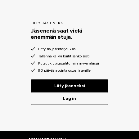
LIITY JÄSENEKSI
Jäsenenä saat vielä
enemmän etuja.
Erityisiä jäsentarjouksia
Tallenna kaikki kuitit sähköisesti
Kutsut klubitapahtumiin myymälässä
90 päivää avointa ostoa jäsenille
Liity jäseneksi
Log in