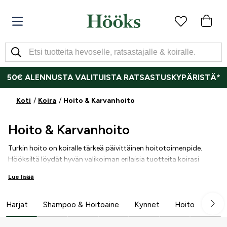
50€ ALENNUSTA VALITUISTA RATSASTUSKYPÄRISTÄ*
Koti
Koira
Hoito & Karvanhoito
Hoito & Karvanhoito
Turkin hoito on koiralle tärkeä päivittäinen hoitotoimenpide.
Hööksiltä löydät hyvän valikoiman erilaisia tuotteita koirasi
hoitoon, kuten esim. harjat, koiran shampoot,
Lue lisää
trimmaustuotteet, kynsienhoitotuotteet sekä kakkapussit.
Löydät meiltä myös valikoiman haavanhoitotuotteita.
Harjat
Shampoo & Hoitoaine
Kynnet
Hoito
Kakk