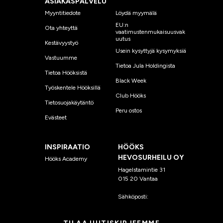
ASIAKASPALVELU
Myyntitiedote
Löydä myymälä
EU:n
Ota yhteyttä
vaatimustenmukaisuusvak
uutus
Kestävyystyö
Usein kysyttyjä kysymyksiä
Vastuumme
Tietoa Jula Holdingista
Tietoa Hööksistä
Black Week
Työskentele Hööksillä
Club Hööks
Tietosuojakäytäntö
Peru ostos
Evästeet
INSPIRAATIO
HÖÖKS
HEVOSURHEILU OY
Hööks Academy
Hagelstamintie 31
015 20 Vantaa
Sähköposti:
asiakaspalvelu
@hooks.fi